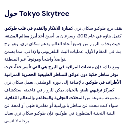
Tokyo Skytree
حول
يقف برج طوكيو سكاي تري ك
منارة للابتكار والتقدم في قلب طوكيو.
اكتمل بناؤه في عام 2012، وسرعان ما أصبح
أحد
أبرز معالم المدينة،
حيث يجذب الزوار من جميع أنحاء العالم. يدعم سكاي تري، وهو برج
بث في المقام الأول، عمليات البث التلفزيوني والإذاعي، مما يضمن
تواصلاً واضحاً وموثوقاً عبر المنطقة.
ومع ذلك، فإن
منصات المراقبة في البرج هي التي تأسر حقاً، حيث
توفر مناظر خلابة دون عوائق للمناظر الطبيعية الحضرية المترامية
الأطراف في طوكيو.
بالإضافة إلى دوره الوظيفي، يعمل سكاي تري
ك
مركز ترفيهي نابض بالحياة.
يمكن للزوار في قاعدته استكشاف
مجموعة متنوعة من
المحلات التجارية والمطاعم والمعالم الثقافية
.
سواء كنت تبحث عن مناظر بانورامية أو مغامرة طهي أو لمحة عن
البنية التحتية المتطورة في طوكيو، فإن طوكيو سكاي تري يعدك
برحلة لا تُنسى.