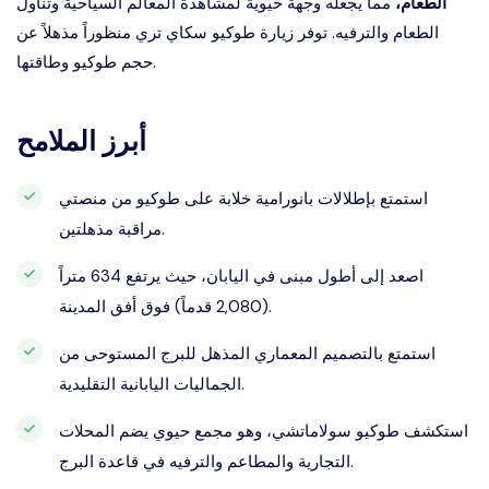
الطعام،
مما يجعله وجهة حيوية لمشاهدة المعالم السياحية وتناول
الطعام والترفيه. توفر زيارة طوكيو سكاي تري منظوراً مذهلاً عن
حجم طوكيو وطاقتها.
أبرز الملامح
استمتع بإطلالات بانورامية خلابة على طوكيو من منصتي
مراقبة مذهلتين.
اصعد إلى أطول مبنى في اليابان، حيث يرتفع 634 متراً
(2,080 قدماً) فوق أفق المدينة.
استمتع بالتصميم المعماري المذهل للبرج المستوحى من
الجماليات اليابانية التقليدية.
استكشف طوكيو سولاماتشي، وهو مجمع حيوي يضم المحلات
التجارية والمطاعم والترفيه في قاعدة البرج.