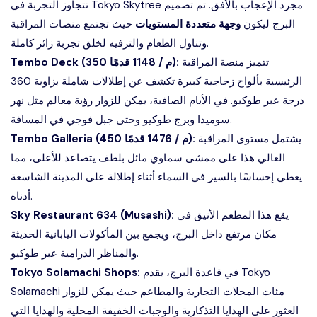
تتجاوز التجربة في Tokyo Skytree مجرد الإعجاب بالأفق. تم تصميم
البرج ليكون
وجهة متعددة المستويات
حيث تجتمع منصات المراقبة
وتناول الطعام والترفيه لخلق تجربة زائر كاملة.
تتميز منصة المراقبة
Tembo Deck (350 م / 1148 قدمًا):
الرئيسية بألواح زجاجية كبيرة تكشف عن إطلالات شاملة بزاوية 360
درجة عبر طوكيو. في الأيام الصافية، يمكن للزوار رؤية معالم مثل نهر
سوميدا وبرج طوكيو وحتى جبل فوجي في المسافة.
يشتمل مستوى المراقبة
Tembo Galleria (450 م / 1476 قدمًا):
العالي هذا على ممشى سماوي مائل بلطف يتصاعد للأعلى، مما
يعطي إحساسًا بالسير في السماء أثناء إطلالة على المدينة الشاسعة
أدناه.
يقع هذا المطعم الأنيق في
Sky Restaurant 634 (Musashi):
مكان مرتفع داخل البرج، ويجمع بين المأكولات اليابانية الحديثة
والمناظر الدرامية عبر طوكيو.
في قاعدة البرج، يقدم Tokyo
Tokyo Solamachi Shops:
Solamachi مئات المحلات التجارية والمطاعم حيث يمكن للزوار
العثور على الهدايا التذكارية والوجبات الخفيفة المحلية والهدايا التي