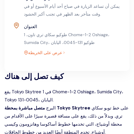
يمكن أن تساعد الزيارة في صباح أحد أيام الأسبوع أو في
وقت متأخر بعد الظهر في تجنب أكبر الحشود.
العنوان
طوكيو سكاي تري تاون، 1 Chome-1-2 Oshiage،
Sumida City، طوكيو 131-0045، اليابان
عرض على الخريطة
كيف تصل إلى هناك
يقع Tokyo Skytree في 1 Chome-1-2 Oshiage، Sumida City،
Tokyo 131-0045، اليابان.
على
خط توبو سكاي
متصل مباشرة بمحطة Tokyo Skytree
البرج
تري
. وبدلاً من ذلك، يقع على مسافة قصيرة سيرًا على الأقدام من
محطة أوشياج، التي تخدمها خطوط أساكوسا وهانزومون وكيسي
أوشياج. تخدم المنطقة أيضًا العديد من خطوط الحافلات.