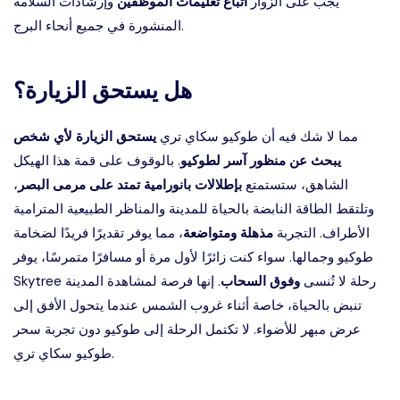
يجب على الزوار
اتباع تعليمات الموظفين
وإرشادات السلامة
المنشورة في جميع أنحاء البرج.
هل يستحق الزيارة؟
مما لا شك فيه أن طوكيو سكاي تري
يستحق الزيارة لأي شخص
يبحث عن منظور آسر لطوكيو
. بالوقوف على قمة هذا الهيكل
الشاهق، ستستمتع
بإطلالات بانورامية تمتد على مرمى البصر
،
وتلتقط الطاقة النابضة بالحياة للمدينة والمناظر الطبيعية المترامية
الأطراف. التجربة
مذهلة ومتواضعة
، مما يوفر تقديرًا فريدًا لضخامة
طوكيو وجمالها. سواء كنت زائرًا لأول مرة أو مسافرًا متمرسًا، يوفر
Skytree رحلة لا تُنسى
وفوق السحاب
. إنها فرصة لمشاهدة المدينة
تنبض بالحياة، خاصة أثناء غروب الشمس عندما يتحول الأفق إلى
عرض مبهر للأضواء. لا تكتمل الرحلة إلى طوكيو دون تجربة سحر
طوكيو سكاي تري.