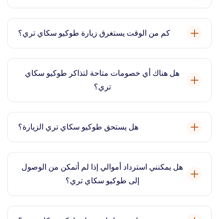
الدخول.
أفضل وقت لزيارة طوكيو سكاي تري هو في أيام الأسبوع أو
خلال ساعات الذروة المنخفضة لتجربة أقل ازدحامًا وإطلالات
كم من الوقت يستغرق زيارة طوكيو سكاي تري؟
أكثر وضوحًا.
خطط لقضاء ما يقرب من 2 إلى 3 ساعات للاستمتاع الكامل
بطوكيو سكاي تري، بما في ذلك منصات المراقبة والمعالم
هل هناك أي خصومات متاحة لتذاكر طوكيو سكاي
السياحية المحيطة.
تري؟
نعم، قد تتوفر خصومات عند حجز تذاكر طوكيو سكاي تري عبر
الإنترنت من خلال منصتنا.
هل يستحق طوكيو سكاي تري الزيارة؟
نعم، يستحق طوكيو سكاي تري الزيارة لما يتمتع به من مناظر
بانورامية خلابة لطوكيو وتجربة معمارية فريدة من نوعها.
هل يمكنني استرداد أموالي إذا لم أتمكن من الوصول
إلى طوكيو سكاي تري؟
تختلف سياسات الاسترداد، لذا يرجى التحقق من الشروط
والأحكام على موقعنا الإلكتروني عند حجز تذاكر طوكيو سكاي