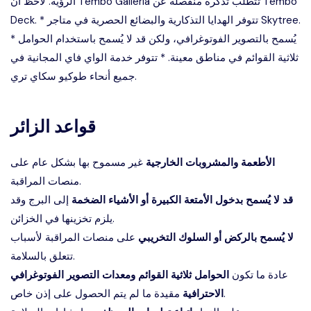
الرؤية. لاحظ أن Tembo Galleria تتطلب تذكرة منفصلة عن Tembo
Deck. * تتوفر الهدايا التذكارية والبضائع الحصرية في متاجر Skytree.
* يُسمح بالتصوير الفوتوغرافي، ولكن قد لا يُسمح باستخدام الحوامل
ثلاثية القوائم في مناطق معينة. * تتوفر خدمة الواي فاي المجانية في
جميع أنحاء طوكيو سكاي تري.
قواعد الزائر
الأطعمة والمشروبات الخارجية
غير مسموح بها بشكل عام على
منصات المراقبة.
قد لا يُسمح بدخول الأمتعة الكبيرة أو الأشياء الضخمة
إلى البرج وقد
يلزم تخزينها في الخزائن.
لا يُسمح بالركض أو السلوك التخريبي
على منصات المراقبة لأسباب
تتعلق بالسلامة.
عادة ما تكون
الحوامل ثلاثية القوائم ومعدات التصوير الفوتوغرافي
مقيدة ما لم يتم الحصول على إذن خاص.
الاحترافية