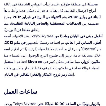
محسنة
في منطقة طوكيو. عندما بدأت المباني الشاهقة في إعاقة
أبراج الإرسال الحالية، كان هناك حاجة إلى هيكل جديد وأعلى.
بدأ
البناء في يوليو 2008،
وتم
الانتهاء من البرج في فبراير 2012.
يمزج
تصميمه بين
الجماليات المستقبلية والعناصر اليابانية التقليدية،
مما
يخلق معلمًا فريدًا ورمزيًا.
أطول مبنى في اليابان وواحدًا من
عند الانتهاء، أصبح Tokyo Skytree
أطول المباني في العالم.
تم افتتاحه رسميًا للجمهور
في مايو 2012،
وسرعان ما أصبح معلمًا سياحيًا رئيسيًا. تم اختيار اسم "Skytree" من
خلال مسابقة عامة، ترمز إلى طموح البرج للوصول إلى السماء. منذ
استقبل Skytree ملايين الزوار،
مما ساهم بشكل كبير في
افتتاحه،
السياحة والاقتصاد في طوكيو. إنه لا يقف فقط كإنجاز هندسي ولكنه
رمز لروح الابتكار والفخر الثقافي في اليابان.
أيضًا
ساعات العمل
بالزوار يوميًا من الساعة 10:00 صباحًا حتى
يرحب Tokyo Skytree