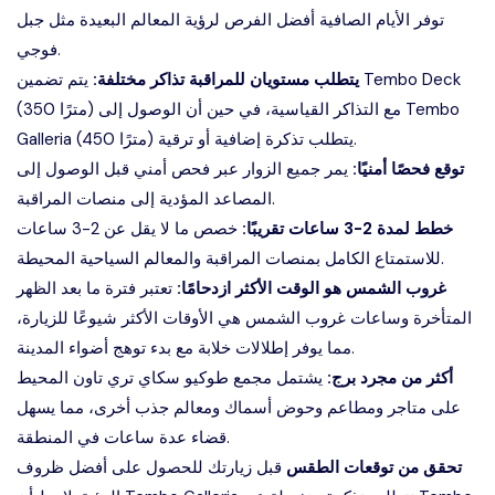
توفر الأيام الصافية أفضل الفرص لرؤية المعالم البعيدة مثل جبل
فوجي.
يتطلب مستويان للمراقبة تذاكر مختلفة:
يتم تضمين Tembo Deck
(350 مترًا) مع التذاكر القياسية، في حين أن الوصول إلى Tembo
Galleria (450 مترًا) يتطلب تذكرة إضافية أو ترقية.
توقع فحصًا أمنيًا:
يمر جميع الزوار عبر فحص أمني قبل الوصول إلى
المصاعد المؤدية إلى منصات المراقبة.
خطط لمدة 2-3 ساعات تقريبًا:
خصص ما لا يقل عن 2-3 ساعات
للاستمتاع الكامل بمنصات المراقبة والمعالم السياحية المحيطة.
غروب الشمس هو الوقت الأكثر ازدحامًا:
تعتبر فترة ما بعد الظهر
المتأخرة وساعات غروب الشمس هي الأوقات الأكثر شيوعًا للزيارة،
مما يوفر إطلالات خلابة مع بدء توهج أضواء المدينة.
أكثر من مجرد برج:
يشتمل مجمع طوكيو سكاي تري تاون المحيط
على متاجر ومطاعم وحوض أسماك ومعالم جذب أخرى، مما يسهل
قضاء عدة ساعات في المنطقة.
تحقق من توقعات الطقس
قبل زيارتك للحصول على أفضل ظروف