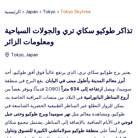
Tokyo Skytree
>
Tokyo
>
Japan
>
الرئيسية
تذاكر طوكيو سكاي تري والجولات السياحية
ومعلومات الزائر
Tokyo
,
Japan
يعتبر برج طوكيو سكاي تري، الذي يرتفع عالياً فوق أفق طوكيو، أحد
أبرز معالم المدينة
و
أطول مبنى في اليابان.
يقع البرج في منطقة
سوميدا، ويصل
ارتفاعه إلى 634 متراً
(2,080 قدماً) ويوفر بعضاً من
أروع المناظر البانورامية
في البلاد. من منصات المراقبة الخاصة به،
يمكن للزوار التطلع عبر المناظر الطبيعية الحضرية الشاسعة في
طوكيو، ومشاهدة معالم مثل
نهر سوميدا وبرج طوكيو وحتى جبل
فوجي
في الأيام الصافية. بالإضافة إلى المناظر، يشتمل مجمع سكاي
تري أيضاً على
منطقة طوكيو سولاماتشي الكبيرة للتسوق وتناول