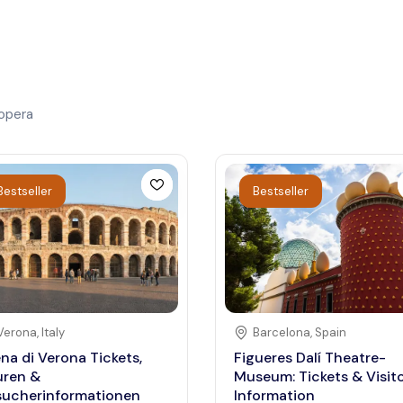
opera
Bestseller
Bestseller
Verona
,
Italy
Barcelona
,
Spain
na di Verona Tickets,
Figueres Dalí Theatre-
uren &
Museum: Tickets & Visit
sucherinformationen
Information