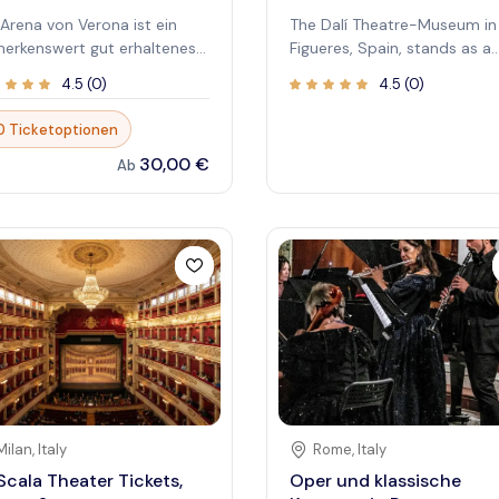
 Arena von Verona ist ein
The Dalí Theatre-Museum in
erkenswert gut erhaltenes
Figueres, Spain, stands as a
isches Amphitheater im
surreal testament to the life
4.5
(
0
)
4.5
(
0
)
zen von Verona, Italien. Sie
and work of Salvador Dalí.
de im 1. Jahrhundert n. Chr.
Conceived by Dalí himself, t
0 Ticketoptionen
aut und ist seit fast
museum is located in his
30,00 €
itausend Jahren ein
hometown and is built upon
Ab
trum der Unterhaltung und
ruins of the former Municipa
ur . Heute ist sie
Theatre. It is not just a mus
ernational bekannt für ihre
it is a holistic art experience
ß angelegten
designed to immerse visitors
rnaufführungen im Sommer,
Dalí's unique world. From th
 Besucher aus aller Welt
outside, its eccentric facade
iehen. Das schiere Ausmaß
adorned with giant eggs an
 Bauwerks, kombiniert mit
golden figures, hints at the
 emotionalen Gewicht
bizarre and fascinating
ner Geschichte, schafft ein
collection housed within.
ergessliches Erlebnis. Durch
Prepare to explore a world
 antiken Bögen zu gehen und
where reality bends, dreams
Milan
,
Italy
Rome
,
Italy
 die Ereignisse vorzustellen,
take shape, and the genius o
Scala Theater Tickets,
Oper und klassische
 sich innerhalb seiner Mauern
Dalí comes to life.