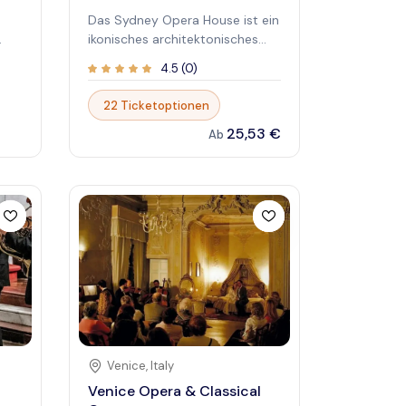
Das Sydney Opera House ist ein
ikonisches architektonisches
Meisterwerk und eine
4.5
(
0
)
erstklassige kulturelle
he
Veranstaltungsstätte in
22 Ticketoptionen
Australien. Es beherbergt
25,53 €
 the
weltbekannte Aufführungen,
Ab
l
darunter Oper, Ballet, Theater
eum;
und Konzerte, und zieht
Besucher aus aller Welt an. Ob
 in
Sie eine Show besuchen oder
e
die beeindruckende Struktur
,
erkunden – dieses Wahrzeichen
d
bietet eine einzigartige
Mischung aus künstlerischer
Exzellenz und visueller Pracht.
Entdecken Sie die Magie dieses
UNESCO-Weltkulturerbes, wo
innovatives Design auf
Venice
,
Italy
f
lebendige kulturelle Erlebnisse
Venice Opera & Classical
trifft. Durch den Gang durch die