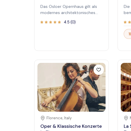
Das Osloer Opernhaus gilt als
Die
modernes architektonisches
bem
Meisterwerk im Herzen der
röm
4.5
(
0
)
norwegischen Hauptstadt. Sein
Her
beeindruckendes Design lädt
wur
1
Besucher ein, sowohl die
erb
innovative Struktur als auch die
zwe
atemberaubenden
Zen
Aufführungen zu entdecken.
Kult
Egal, ob Kunstliebhaber oder
int
neugieriger Reisender – der
gro
Besuch im Opernhaus verspricht
Ope
unvergessliche Momente
die
inmitten einer
anz
atemberaubenden Umgebung.
des
Beim Spazieren rund um das
dem
Opernhaus können Sie einen
sei
Panoramablick auf den
unv
Oslofjord und die Skyline der
die
Florence
,
Italy
Stadt genießen. Im Inneren
sich
Oper & Klassische Konzerte
La 
herrscht eine lebendige
die