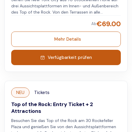
drei Aussichtsplattformen im Innen- und Außenbereich
des Top of the Rock. Von den Terrassen in alle
Richtungen haben Sie einen Blick auf das Empire State
€
69.00
Ab
Building, die Brooklyn Bridge, die Freiheitsstatue, den
Central Park und alle fünf Stadtteile. Mit dem Beam
können Sie das Foto "Lunch Atop a Skyscraper" aus
Mehr Details
dem Jahr 1932 nachstellen, das 11 Eisenarbeiter beim
Mittagessen auf einem Stahlträger zeigt. Sie werden für
einen kurzen Aufstieg von 12 Fuß angeschnallt, der sich
Verfügbarkeit prüfen
um 180 Grad dreht und Ihnen freie Sicht auf den Central
Park und die Skyline bietet.
NEU
Tickets
Top of the Rock: Entry Ticket + 2
Attractions
Besuchen Sie das Top of the Rock am 30 Rockefeller
Plaza und genießen Sie von den Aussichtsplattformen