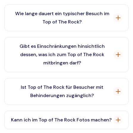
Die beste Zeit für einen Besuch ist am späten
Nachmittag, um den Sonnenuntergang zu erleben,
Wie lange dauert ein typischer Besuch im
oder an Wochentagmorgen, um Menschenmassen zu
Top of The Rock?
vermeiden.
Ein typischer Besuch im Top of The Rock dauert
zwischen 1 und 2 Stunden.
Gibt es Einschränkungen hinsichtlich
dessen, was ich zum Top of The Rock
mitbringen darf?
Das Mitbringen von Speisen und Getränken ist in der
Regel nicht gestattet.
Ist Top of The Rock für Besucher mit
Behinderungen zugänglich?
Ja, Top of The Rock ist für Besucher mit
Behinderungen vollständig zugänglich. Auf dem
Kann ich im Top of The Rock Fotos machen?
gesamten Gelände stehen Aufzüge und Rampen zur
Verfügung.