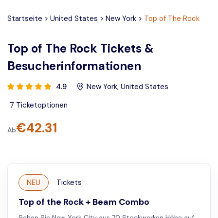
Startseite
>
United States
>
New York
>
Top of The Rock
Top of The Rock Tickets &
Besucherinformationen
4.9
New York
,
United States
7
Ticketoptionen
€
42.31
Ab
NEU
Tickets
Top of the Rock + Beam Combo
Sehen Sie New York City aus 70 Stockwerken Höhe auf