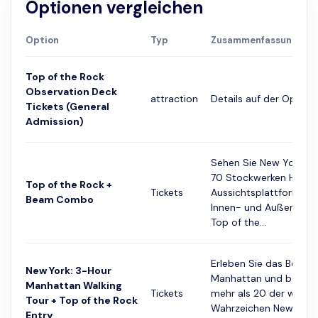
Optionen vergleichen
Option
Typ
Zusammenfassung
Top of the Rock
Observation Deck
attraction
Details auf der Option
Tickets (General
Admission)
Sehen Sie New York Ci
70 Stockwerken Höhe a
Top of the Rock +
Tickets
Aussichtsplattformen 
Beam Combo
Innen- und Außenbere
Top of the...
Erleben Sie das Beste 
New York: 3-Hour
Manhattan und besuch
Manhattan Walking
Tickets
mehr als 20 der wichti
Tour + Top of the Rock
Wahrzeichen New Yorks
Entry