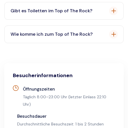
Ja, das Fotografieren im Top of The Rock ist
erwünscht. Bringen Sie Ihre Kamera oder Ihr
Gibt es Toiletten im Top of The Rock?
Smartphone mit, um die atemberaubende Aussicht
festzuhalten.
Ja, auf den Aussichtsplattformen stehen den
Besuchern Toiletten zur Verfügung.
Wie komme ich zum Top of The Rock?
Sie erreichen Top of The Rock mit der B-, D-, F- oder
M-Bahn bis zur Haltestelle 47-50th Streets –
Rockefeller Center.
Besucherinformationen
Öffnungszeiten
Täglich 8:00–23:00 Uhr (letzter Einlass 22:10
Uhr)
Besuchsdauer
Durchschnittliche Besuchszeit: 1 bis 2 Stunden