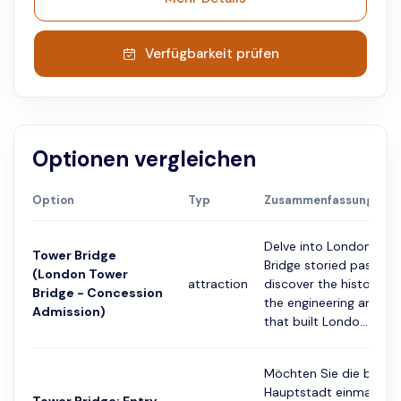
Verfügbarkeit prüfen
Optionen vergleichen
Option
Typ
Zusammenfassung
Delve into London Tow
Tower Bridge
Bridge storied past an
(London Tower
attraction
discover the history b
Bridge - Concession
the engineering and pe
Admission)
that built Londo...
Möchten Sie die britis
Hauptstadt einmal aus