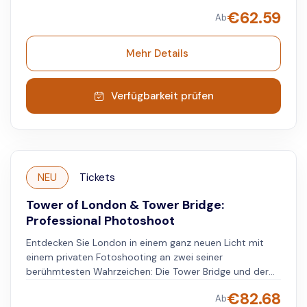
laufen Sie durch die Straßen und sehen Sie Brücken und
€
62.59
Ab
Geschäfte aus den Filmen. Besuchen Sie das Theater, in
dem die Potter-Show aufgeführt wird, und erkunden Sie
den Leicester Square. Besuchen Sie nach der Tour die
Mehr Details
Tower Bridge und nutzen Sie Ihre Tickets für den Zugang
zu interaktiven Ausstellungen, den viktorianischen
Maschinenräumen und einem 42 Meter hohen Glassteg
Verfügbarkeit prüfen
mit Blick auf London.
NEU
Tickets
Tower of London & Tower Bridge:
Professional Photoshoot
Entdecken Sie London in einem ganz neuen Licht mit
einem privaten Fotoshooting an zwei seiner
berühmtesten Wahrzeichen: Die Tower Bridge und der
Tower of London. Halten Sie Ihren einzigartigen Stil und
€
82.68
Ab
Ihre Persönlichkeit vor dem Hintergrund des