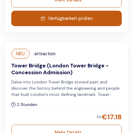
Mehr Details
Verfügbarkeit prüfen
NEU
attraction
Tower Bridge (London Tower Bridge -
Concession Admission)
Delve into London Tower Bridge storied past and
discover the history behind the engineering and people
that built London's most defining landmark. Tower
Bridge is a must-visit destination for anyone seeking a
2 Stunden
truly unforgettable experience in the heart of London.
Available for students (ID required) and persons with
€
17.18
Ab
disabilities, select Adult to book this option.
Mehr Details