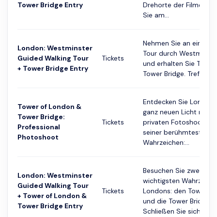
Tower Bridge Entry
Drehorte der Filme. Be
Sie am...
Nehmen Sie an einer g
London: Westminster
Tour durch Westminster
Guided Walking Tour
Tickets
und erhalten Sie Tickets
+ Tower Bridge Entry
Tower Bridge. Treffen Sie
Entdecken Sie London 
Tower of London &
ganz neuen Licht mit 
Tower Bridge:
Tickets
privaten Fotoshooting 
Professional
seiner berühmtesten
Photoshoot
Wahrzeichen:...
Besuchen Sie zwei der
London: Westminster
wichtigsten Wahrzeich
Guided Walking Tour
Tickets
Londons: den Tower o
+ Tower of London &
und die Tower Bridge.
Tower Bridge Entry
Schließen Sie sich ein...