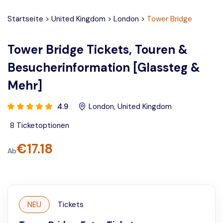
Startseite
>
United Kingdom
>
London
>
Tower Bridge
Tower Bridge Tickets, Touren &
Besucherinformation [Glassteg &
Mehr]
4.9
London
,
United Kingdom
8
Ticketoptionen
€
17.18
Ab
NEU
Tickets