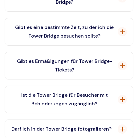
Bridge?
Maschinenräumen.
Die durchschnittliche Besuchszeit beträgt zwischen
1,5 und 3 Stunden, so dass Sie ausreichend Zeit haben,
Gibt es eine bestimmte Zeit, zu der ich die
alle Attraktionen innerhalb der Tower Bridge zu
Tower Bridge besuchen sollte?
erkunden.
Ein Besuch früher am Tag oder an Wochentagen
bedeutet in der Regel weniger Menschenmassen, was
Gibt es Ermäßigungen für Tower Bridge-
Ihr Erlebnis verbessert.
Tickets?
Besuchen Sie unsere Website, um mögliche
Ermäßigungen auf Tower Bridge-Tickets zu erhalten,
Ist die Tower Bridge für Besucher mit
einschließlich Angebote für Studenten, Senioren und
Behinderungen zugänglich?
Familien.
Ja, die Tower Bridge ist für Besucher mit
Behinderungen zugänglich, mit Aufzügen und Rampen
Darf ich in der Tower Bridge fotografieren?
in der gesamten Attraktion.