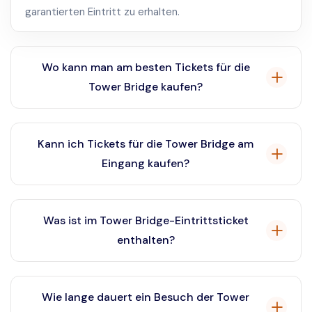
garantierten Eintritt zu erhalten.
Wo kann man am besten Tickets für die
Tower Bridge kaufen?
Der beste Ort, um Tickets zu kaufen, ist online über
unsere Website, wo Sie verifizierte Tickets und
Kann ich Tickets für die Tower Bridge am
Sonderangebote finden können.
Eingang kaufen?
Sie können zwar Tickets am Eingang kaufen, es wird
jedoch empfohlen, diese im Voraus online zu buchen,
Was ist im Tower Bridge-Eintrittsticket
um Warteschlangen zu vermeiden und den Eintritt zu
enthalten?
gewährleisten.
Das Tower Bridge-Eintrittsticket beinhaltet in der
Regel den Zugang zur Tower Bridge Exhibition, den
Wie lange dauert ein Besuch der Tower
hochgelegenen Gehwege und den viktorianischen