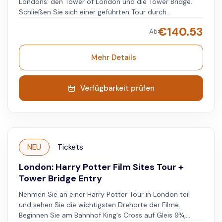
Londons: den Tower of London und die Tower Bridge.
Schließen Sie sich einer geführten Tour durch
Westminster an, um einen detaillierten Einblick zu
€
140.53
Ab
erhalten. Beginnen Sie im Green Park mit einem
einheimischen Guide, der Sie auf einem 3-stündigen
Spaziergang durch Westminster führt. Sehen Sie den
Mehr Details
Buckingham Palace, Downing Street, Westminster
Abbey, Big Ben und den Parliament Square. An
bestimmten Tagen können Sie auch die Zeremonie des
Verfügbarkeit prüfen
Wachwechsels miterleben. Danach besuchen Sie den
Tower of London, eine historische Burg und Festung mit
einer über 1.000-jährigen Geschichte. Bewundern Sie die
Beefeater-Wachen, die Kronjuwelen und die ansässigen
Raben. Dann geht es weiter zur Tower Bridge. Hier
NEU
Tickets
erwarten Sie interaktive Displays, Ausstellungen,
viktorianische Maschinenräume und ein 42 Meter hoher
London: Harry Potter Film Sites Tour +
Glassteg mit Blick auf das London Eye, die St. Paul's
Tower Bridge Entry
Cathedral und vieles mehr.
Nehmen Sie an einer Harry Potter Tour in London teil
und sehen Sie die wichtigsten Drehorte der Filme.
Beginnen Sie am Bahnhof King's Cross auf Gleis 9¾,