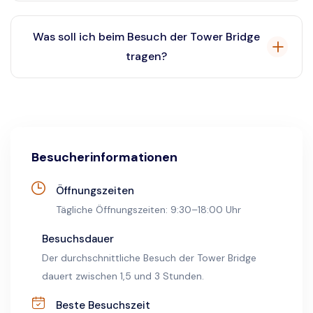
Ja, das Fotografieren in der Tower Bridge ist erlaubt,
so dass Sie die atemberaubende Aussicht und die
Was soll ich beim Besuch der Tower Bridge
Exponate festhalten können.
tragen?
Bequeme Kleidung und Schuhe werden empfohlen, da
man viel laufen muss.
Besucherinformationen
Öffnungszeiten
Tägliche Öffnungszeiten: 9:30–18:00 Uhr
Besuchsdauer
Der durchschnittliche Besuch der Tower Bridge
dauert zwischen 1,5 und 3 Stunden.
Beste Besuchszeit