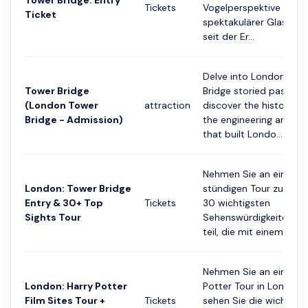
Tower Bridge: Entry
Tickets
Vogelperspektive sehen
Ticket
spektakulärer Glasbode
seit der Er...
Delve into London Tow
Tower Bridge
Bridge storied past an
(London Tower
attraction
discover the history b
Bridge - Admission)
the engineering and pe
that built Londo...
Nehmen Sie an einer 5
London: Tower Bridge
stündigen Tour zu Fuß 
Entry & 30+ Top
Tickets
30 wichtigsten
Sights Tour
Sehenswürdigkeiten L
teil, die mit einem Besuc
Nehmen Sie an einer Ha
London: Harry Potter
Potter Tour in London t
Film Sites Tour +
Tickets
sehen Sie die wichtigs