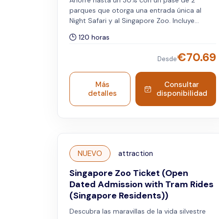
Ahorre hasta un 30% con un pase de 2
parques que otorga una entrada única al
Night Safari y al Singapore Zoo. Incluye
servicio de tranvía. Tenga en cuenta que la
120 horas
fecha y franja horaria seleccionadas aplican
para el Night Safari, mientras que el
€
70.69
Desde
Singapore Zoo puede visitarse cualquier día
dentro de los cinco días posteriores a la
fecha elegida. Válido para viajeros
Más
Consultar
internacionales.
detalles
disponibilidad
NUEVO
attraction
Singapore Zoo Ticket (Open
Dated Admission with Tram Rides
(Singapore Residents))
Descubra las maravillas de la vida silvestre