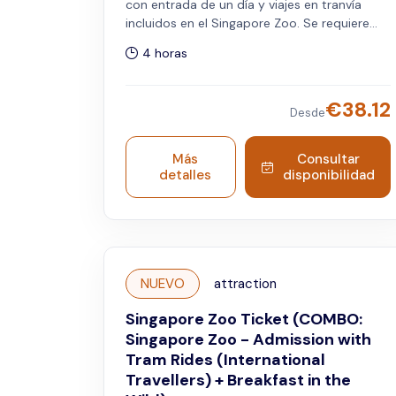
con entrada de un día y viajes en tranvía
incluidos en el Singapore Zoo. Se requiere
preinscripción. Válido solo para residentes de
4 horas
Singapur.
€
38.12
Desde
Más
Consultar
detalles
disponibilidad
NUEVO
attraction
Singapore Zoo Ticket (COMBO:
Singapore Zoo - Admission with
Tram Rides (International
Travellers) + Breakfast in the