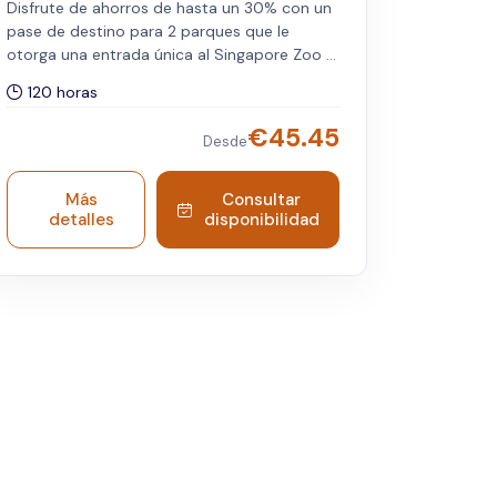
Disfrute de ahorros de hasta un 30% con un
pase de destino para 2 parques que le
otorga una entrada única al Singapore Zoo y
Exploria. Incluye servicio de tranvía y una
120 horas
pulsera RFID personalizada. Se requiere
preinscripción. Válido para viajeros
€
45.45
Desde
internacionales. Ambas atracciones pueden
visitarse cualquier día dentro de los cinco
días posteriores a la fecha de viaje
Más
Consultar
seleccionada.
detalles
disponibilidad