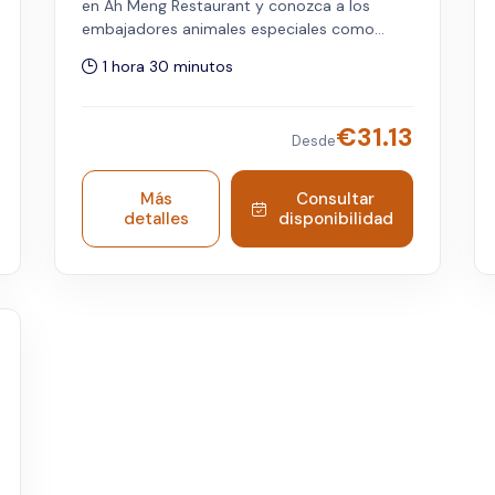
en Ah Meng Restaurant y conozca a los
embajadores animales especiales como
tamandúas, coatíes, guacamayos,
1 hora 30 minutos
orangutanes y más en esta experiencia
única. Se requiere entrada al Singapore Zoo,
la cual debe adquirirse por separado. Los
€
31.13
Desde
niños menores de 6 años reciben una
comida gratuita, limitada a un niño por cada
adulto acompañante.
Más
Consultar
detalles
disponibilidad