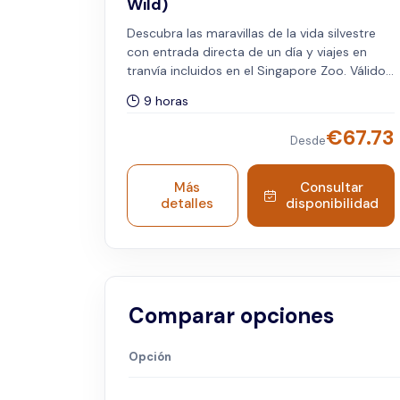
Wild)
Descubra las maravillas de la vida silvestre
con entrada directa de un día y viajes en
tranvía incluidos en el Singapore Zoo. Válido
para viajeros internacionales. Además,
9 horas
disfrute de un buffet en Ah Meng Restaurant
y conozca a embajadores animales
€
67.73
Desde
especiales como tamandúas, coatíes y
guacamayos. Los niños menores de 6 años
reciben una comida gratuita, limitada a un
Más
Consultar
niño por cada adulto acompañante. El
detalles
disponibilidad
Desayuno en la selva comienza a las 9:00 y
tiene una duración de 1,5 horas. La entrada al
Singapore Zoo requiere preinscripción.
Comparar opciones
Opción