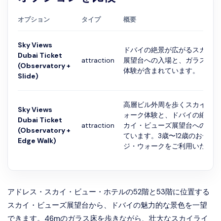
オプション
タイプ
概要
Sky Views
ドバイの絶景が広がるスカイ・
Dubai Ticket
attraction
展望台への入場と、ガラス製す
(Observatory +
体験が含まれています。
Slide)
高層ビル外周を歩くスカイ・エ
Sky Views
ォーク体験と、ドバイの絶景が
Dubai Ticket
attraction
カイ・ビューズ展望台への入場
(Observatory +
ています。3歳〜12歳のお子さ
Edge Walk)
ジ・ウォークをご利用いただけ
アドレス・スカイ・ビュー・ホテルの52階と53階に位置する
スカイ・ビューズ展望台から、ドバイの魅力的な景色を一望
できます。46mのガラス床を歩きながら、壮大なスカイライ