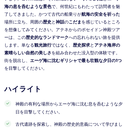
海の息を呑むような景色
で、何世紀にもわたって訪問者を魅
了してきました。かつて古代の船乗りが
航海の安全を祈った
場所に立ち、周囲の
歴史
と
神話
の
こだま
を感じているところ
を想像してみてください。アテネからのポセイドン神殿ツア
ーは、この
歴史的なランドマーク
への忘れられない旅を提供
します。単なる
観光旅行
ではなく、
歴史探求
と
アテネ海岸の
素晴らしい自然の美しさ
を組み合わせた没入型の体験です。
街を脱出し、
エーゲ海に沈むギリシャで最も壮観な夕日の1つ
を目撃してください。
ハイライト
神殿の有利な場所からエーゲ海に沈む息を呑むような夕
日を目撃してください。
古代遺跡を探索し、神殿の歴史的意義について学びまし