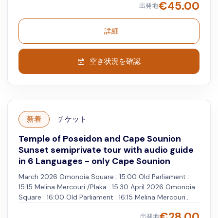
€
45.00
出発地
Old Parliament : 16:45 Melina Mercouri /Plaka : 17:00
September 2026 Omonoia Square : 16:00 Old
Parliament : 16:15 Melina Mercouri /Plaka : 16:30 October
詳細
2026 Omonoia Square : 15:00 Old Parliament : 15:15
Melina Mercouri /Plaka : 15:30 November 2026-February
2027 Omonoia Square : 14:00 Old Parliament : 14:15
空き状況を確認
Melina Mercouri /Plaka : 14:30 Kindly wait at the stop of
the blue hop on hop off busses
新着
チケット
Temple of Poseidon and Cape Sounion
Sunset semiprivate tour with audio guide
in 6 Languages - only Cape Sounion
March 2026 Omonoia Square : 15:00 Old Parliament :
15:15 Melina Mercouri /Plaka : 15:30 April 2026 Omonoia
Square : 16:00 Old Parliament : 16:15 Melina Mercouri
/Plaka : 16:30 May-August 2026 Omonoia Square : 16:30
€
28.00
出発地
Old Parliament : 16:45 Melina Mercouri /Plaka : 17:00