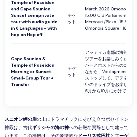
Temple of Poseidon
and Cape Sounion
March 2026 Omonoia Squ
Sunset semiprivate
チケ
15:00 Old Parliament : 15:
tour with audio guide
ット
Mercouri /Plaka : 15:30 Ap
in 6 Languages - with
Omonoia Square : 16:...
hop on Hop off
アッティカ南部の海岸半日
Cape Sounion &
ツアーをお楽しみください
Temple of Poseidon:
バーとホストからのコメン
チケ
Morning or Sunset
ながら、Vouliagmeni La
ット
Small-Group Tour +
ストップして、アテネのリ
Transfer
いのドライブをお楽しみく
5月から10月にかけては、..
スニオン岬の崖
の上にドラマチックにそびえ立つポセイドン
神殿は、古代
ギリシャの海の神
への荘厳な賛辞として建って
います。この神殿は、その象徴的な
ドーリス式円柱
と
エーゲ