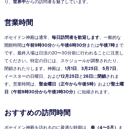
り、
世界中
からの訪問者を魅了しています。
営業時間
ポセイドン神殿は通常、
毎日訪問者を歓迎します
。一般的な
開館時間は
午前9時30分
から
午後6時30分
または
午後7時
まで
です。最終入場は日没の20〜30分前に行われることに注意し
てください。特定の日には、スケジュールが調整されたり、
閉鎖されたりします。神殿は、
1月1日
、
3月25日
、
5月7日
、
イースターの日曜日、および
12月25日
と
26日
に
閉鎖
されま
す。営業時間は、
聖金曜日（正午から午後5時）
および
聖土曜
日（午前8時30分から午後3時30分）
に短縮されます。
おすすめの訪問時間
ポセイドン神殿を訪れるのに最適な時期は、
春（4〜5月）
ま