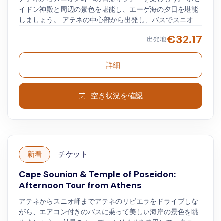
イドン神殿と周辺の景色を堪能し、エーゲ海の夕日を堪能
しましょう。 アテネの中心部から出発し、バスでスニオン
岬に向かいます。 乗車中に、この地域の神話と歴史につい
€
32.17
出発地
てお聞きください。 世界で最も古い保存された劇場である
古代のソリコス劇場に立ち寄りましょう。 この地域の景色
と古い銀鉱をご覧ください。 スニオン岬に到着し、約2時
詳細
間の自由時間でポセイドン神殿を訪れます。 寺院を散策し
て、日没したエーゲ海を眺めましょう。
空き状況を確認
新着
チケット
Cape Sounion & Temple of Poseidon:
Afternoon Tour from Athens
アテネからスニオ岬までアテネのリビエラをドライブしな
がら、エアコン付きのバスに乗って美しい海岸の景色を眺