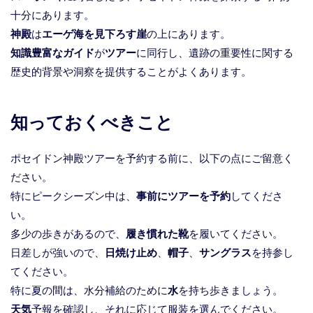
十分にあります。
神殿
は
エーゲ海を見下ろす崖
の上にあります。
知識豊富なガイド
が
ツアー
に同行し、遺跡の重要性に関する
歴史的背景や洞察を提供することがよくあります。
知っておくべきこと
ポセイドン神殿ツアーを予約する前に、以下の点にご留意く
ださい。
特にピークシーズン中は、
事前にツアーを予約
してくださ
い。
多少の歩きがあるので、
履き慣れた靴
を履いてください。
日差しが強いので、
日焼け止め
、
帽子
、
サングラス
を持参し
てください。
特に夏の間は、水分補給のために
水
を持ち歩きましょう。
天気
予報を確認し、それに応じて服装を選んでください。