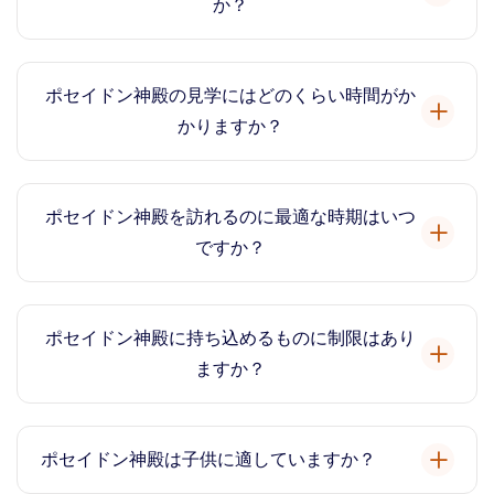
か？
ポセイドン神殿の入場料は通常、ツアー料金に含まれて
います。確認のため、特定のツアーの詳細をご確認くだ
ポセイドン神殿の見学にはどのくらい時間がか
さい。
かりますか？
ポセイドン神殿への訪問には通常1〜2時間かかります。
アテネからの移動時間は含まれません。
ポセイドン神殿を訪れるのに最適な時期はいつ
ですか？
ポセイドン神殿を訪れるのに最適な時期は、春または
秋、または夕日の素晴らしい景色を眺めることができる
ポセイドン神殿に持ち込めるものに制限はあり
時間帯です。
ますか？
快適な靴を履き、日焼け止めと帽子を持参し、水分補給
をすることをお勧めします。遺跡に登ったり、人工物を
ポセイドン神殿は子供に適していますか？
除去したりしないでください。