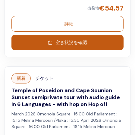
ラ沿いのドライブをお楽しみください。 5月から10月にか
€
54.57
出発地
けては、ビーチに立ち寄って日光浴を楽しみましょう。 冬
の間は、ビーチストップをスキップして、ポセイドン神殿
に向かいます。 スニオン岬の古代ポセイドン神殿に入るこ
詳細
とができます（入場料は含まれていません）。 または、寺
院の外のホストからサイトに関する情報を聞いた後、ご自
身で探索してください。
空き状況を確認
新着
チケット
Temple of Poseidon and Cape Sounion
Sunset semiprivate tour with audio guide
in 6 Languages - with hop on Hop off
March 2026 Omonoia Square : 15:00 Old Parliament :
15:15 Melina Mercouri /Plaka : 15:30 April 2026 Omonoia
Square : 16:00 Old Parliament : 16:15 Melina Mercouri
/Plaka : 16:30 May-August 2026 Omonoia Square : 16:30