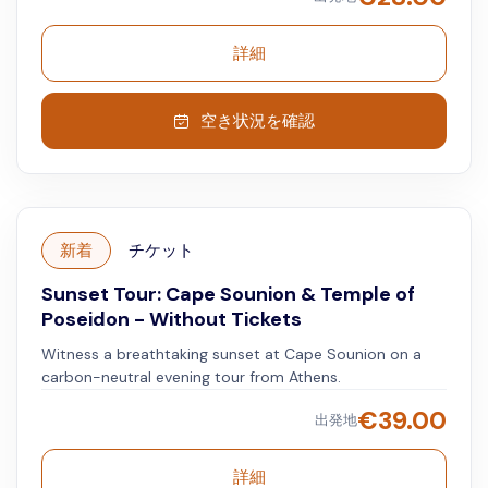
September 2026 Omonoia Square : 16:00 Old
Parliament : 16:15 Melina Mercouri /Plaka : 16:30 October
詳細
2026 Omonoia Square : 15:00 Old Parliament : 15:15
Melina Mercouri /Plaka : 15:30 November 2026-February
2027 Omonoia Square : 14:00 Old Parliament : 14:15
空き状況を確認
Melina Mercouri /Plaka : 14:30 Kindly wait at the stop of
the blue hop on hop off busses
新着
チケット
Sunset Tour: Cape Sounion & Temple of
Poseidon - Without Tickets
Witness a breathtaking sunset at Cape Sounion on a
carbon-neutral evening tour from Athens.
€
39.00
出発地
詳細