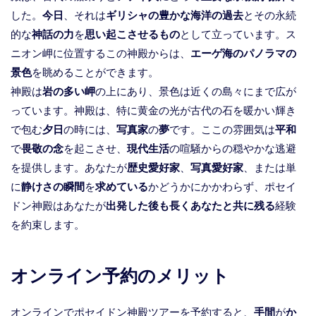
した。
今日
、それは
ギリシャの豊かな海洋の過去
とその永続
的な
神話の力
を
思い起こさせるもの
として立っています。ス
ニオン岬に位置するこの神殿からは、
エーゲ海のパノラマの
景色
を眺めることができます。
神殿は
岩の多い岬
の上にあり、景色は近くの島々にまで広が
っています。神殿は、特に黄金の光が古代の石を暖かい輝き
で包む
夕日
の時には、
写真家
の
夢
です。ここの雰囲気は
平和
で
畏敬の念
を起こさせ、
現代生活
の喧騒からの穏やかな逃避
を提供します。あなたが
歴史愛好家
、
写真愛好家
、または単
に
静けさの瞬間
を
求めている
かどうかにかかわらず、ポセイ
ドン神殿はあなたが
出発した後も長くあなたと共に残る
経験
を約束します。
オンライン予約のメリット
オンラインでポセイドン神殿ツアーを予約すると、
手間
が
か