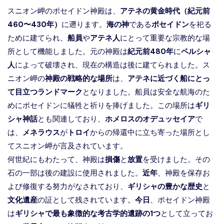
スニオン岬のポセイドン神殿は、
アテネの黄金時代（紀元前
460〜430年）
に遡ります。
海の神
である
ポセイドン
を祀る
ために建てられ、
船員
や
アテネ人
にとって重要な宗教的な場
所として機能しました。元の神殿は
紀元前480年
に
ペルシャ
人
によって破壊され、現在の構造は後に建てられました。ス
ニオン岬の
神殿の戦略的な場所
は、
アテネに近づく船にとっ
て目立つランドマーク
となりました。船員は安全な航海のた
めにポセイドンに犠牲と祈りを捧げました。この場所は
ギリ
シャ神話
とも関連しており、
ホメロスのオデュッセイア
で
は、
メネラウス
が
トロイ
からの帰還中に立ち寄った場所とし
てスニオン岬が言及されています。
何世紀にもわたって、神殿は
損傷
と
放置
を受けました。その
石の一部は後の建設に使用されました。
近年
、神殿を保存お
よび修復する努力がなされており、
ギリシャの豊かな歴史
と
文化遺産
の証として残されています。
今日
、ポセイドン神殿
は
ギリシャで最も象徴的な考古学的遺跡の1つ
として立ってお