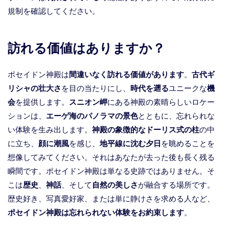
規制を確認してください。
訪れる価値はありますか？
ポセイドン神殿は
間違いなく訪れる価値があります
。
古代ギ
リシャの壮大さ
を目の当たりにし、
時代を遡る
ユニークな
機
会
を提供します。
スニオン岬
にある神殿の素晴らしいロケー
ションは、
エーゲ海のパノラマの景色
とともに、忘れられな
い体験を生み出します。
神殿の象徴的なドーリス式の柱
の中
に立ち、
顔に潮風
を感じ、
地平線に沈む夕日
を眺めることを
想像してみてください。それはあなたが去った後も長く残る
瞬間です。ポセイドン神殿は単なる史跡ではありません。そ
こは
歴史
、
神話
、そして
自然の美しさ
が融合する場所です。
歴史好き、写真愛好家、または単に静けさを求める人など、
ポセイドン神殿は忘れられない体験をお約束します
。