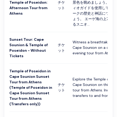
Temple of Poseidon:
チケ
景色を眺めましょう。 付
Afternoon Tour from
ット
ィオガイドを使用して、各
Athens
ークの歴史と神話について
ょう。 エーゲ海の上70メ
るスニオ...
Sunset Tour: Cape
Witness a breathtaking s
Sounion & Temple of
チケ
Cape Sounion on a carbo
Poseidon - Without
ット
evening tour from Athens.
Tickets
Temple of Poseidon in
Cape Sounion Sunset
Explore the Temple of Po
Tour from Athens
チケ
Cape Sounion on this hal
(Temple of Poseidon in
ット
tour from Athens. Include
Cape Sounion Sunset
transfers to and from...
Tour from Athens
(Transfers only))