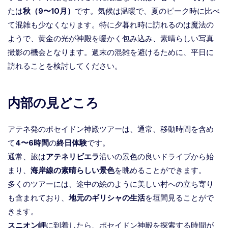
たは
秋（9〜10月）
です。気候は温暖で、夏のピーク時に比べ
て混雑も少なくなります。特に夕暮れ時に訪れるのは魔法の
ようで、黄金の光が神殿を暖かく包み込み、素晴らしい写真
撮影の機会となります。週末の混雑を避けるために、平日に
訪れることを検討してください。
内部の見どころ
アテネ発のポセイドン神殿ツアーは、通常、移動時間を含め
て
4〜6時間
の
終日体験
です。
通常、旅は
アテネリビエラ
沿いの景色の良いドライブから始
まり、
海岸線の素晴らしい景色
を眺めることができます。
多くのツアーには、途中の絵のように美しい村への立ち寄り
も含まれており、
地元のギリシャの生活
を垣間見ることがで
きます。
スニオン岬
に到着したら、ポセイドン神殿を探索する時間が