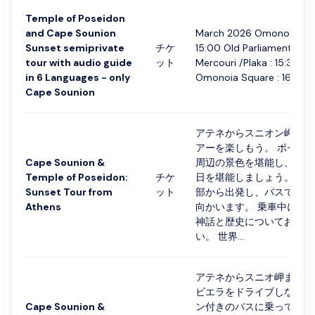
Temple of Poseidon
and Cape Sounion
March 2026 Omonoia Squ
Sunset semiprivate
チケ
15:00 Old Parliament : 15:
tour with audio guide
ット
Mercouri /Plaka : 15:30 Ap
in 6 Languages - only
Omonoia Square : 16:...
Cape Sounion
アテネからスニオン岬への
アーを楽しもう。 ポセイ
Cape Sounion &
周辺の景色を堪能し、エー
Temple of Poseidon:
チケ
日を堪能しましょう。 ア
Sunset Tour from
ット
部から出発し、バスでスニ
Athens
向かいます。 乗車中に、
神話と歴史についてお聞き
い。 世界...
アテネからスニオ岬までア
ビエラをドライブしながら
Cape Sounion &
ン付きのバスに乗って美し