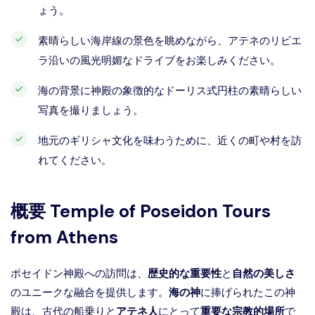
ょう。
素晴らしい海岸線の景色を眺めながら、アテネのリビエ
ラ沿いの風光明媚なドライブをお楽しみください。
海の背景に神殿の象徴的なドーリス式円柱の素晴らしい
写真を撮りましょう。
地元のギリシャ文化を味わうために、近くの町や村を訪
れてください。
概要
Temple of Poseidon Tours
from Athens
ポセイドン神殿への訪問は、
歴史的な重要性
と
自然の美しさ
のユニークな融合を提供します。
海の神
に捧げられたこの神
殿は、古代の船乗りと
アテネ人
にとって
重要な宗教的場所
で