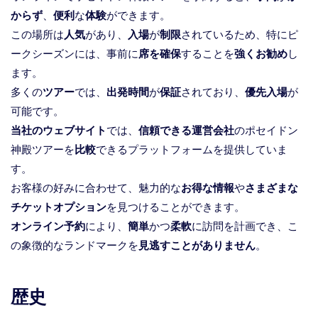
からず
、
便利
な
体験
ができます。
この場所は
人気
があり、
入場
が
制限
されているため、特にピ
ークシーズンには、事前に
席を確保
することを
強くお勧め
し
ます。
多くの
ツアー
では、
出発時間
が
保証
されており、
優先入場
が
可能です。
当社のウェブサイト
では、
信頼できる運営会社
のポセイドン
神殿ツアーを
比較
できるプラットフォームを提供していま
す。
お客様の好みに合わせて、魅力的な
お得な情報
や
さまざまな
チケットオプション
を見つけることができます。
オンライン予約
により、
簡単
かつ
柔軟
に訪問を計画でき、こ
の象徴的なランドマークを
見逃すことがありません
。
歴史