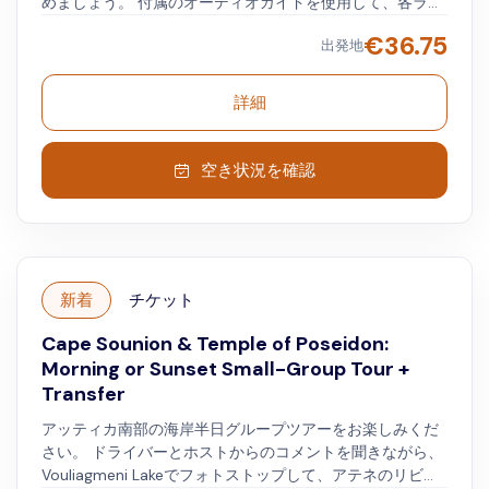
めましょう。 付属のオーディオガイドを使用して、各ラン
ドマークの歴史と神話について学びましょう。 エーゲ海の
€
36.75
出発地
上70メートルにあるスニオンの崖でドライブを終了しま
す。 ここでは、この伝説的なロケーションを歩き回り、海
の景色を楽しむことができます。 また、ポセイドン神殿へ
詳細
の入場を選択することもできます（この購入には入場料は
含まれていません）。 アテネへの帰りのドライブでリラッ
クスする前に、写真を撮ったり、エリアを散策したりし
空き状況を確認
て、一日の終わりに夕日を楽しんでください。
新着
チケット
Cape Sounion & Temple of Poseidon:
Morning or Sunset Small-Group Tour +
Transfer
アッティカ南部の海岸半日グループツアーをお楽しみくだ
さい。 ドライバーとホストからのコメントを聞きながら、
Vouliagmeni Lakeでフォトストップして、アテネのリビエ