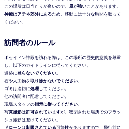
この場所は日当たりが良いので、
風が強い
ことがあります。
神殿はアテネ郊外にある
ため、移動には十分な時間を取って
ください。
訪問者のルール
ポセイドン神殿を訪れる際は、この場所の歴史的意義を尊重
し、以下のガイドラインに従ってください。
遺跡に
登らないでください
。
石や人工物を
取り除かないでください
。
ゴミ
は適切に
処理
してください。
他の訪問者に配慮してください。
現場スタッフの
指示に従ってください
。
写真撮影
は
許可されています
が、密閉された場所でのフラッ
シュ撮影は避けてください。
ドローン
は
制限されている
可能性がありますので、飛行前に