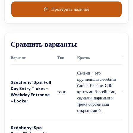
ваннами с горячими источниками, парными, саунами,
массажными кабинетами и тренажерным залом! И что самое
Проверить наличие
приятное? Все, что вам нужно взять с собой - это
купальник! Халат, полотенце, одноразовые тапочки и
шапочка для плавания входят в стоимость. В этот пакет
также входит коктейль на выбор (безалкогольный или
алкогольный), фруктовое ассорти на человека и
Сравнить варианты
неограниченное количество минеральной воды.
Вариант
Тип
Кратко
Продо
Сечени - это
крупнейшая лечебная
Széchenyi Spa: Full
баня в Европе. С 15
Day Entry Ticket -
tour
крытыми бассейнами,
1 час
Weekday Entrance
саунами, парными и
+ Locker
тремя огромными
открытыми б...
Széchenyi Spa: