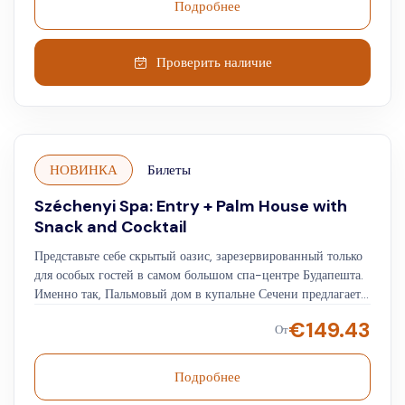
Подробнее
Проверить наличие
НОВИНКА
Билеты
Széchenyi Spa: Entry + Palm House with
Snack and Cocktail
Представьте себе скрытый оазис, зарезервированный только
для особых гостей в самом большом спа-центре Будапешта.
Именно так, Пальмовый дом в купальне Сечени предлагает
эксклюзивную, безмятежную гавань только для вас! Это
€
149.43
От
релаксация, медитация и омоложение в условиях настоящего
спа. Наслаждайтесь посещением на целый день,
пользованием кабиной и доступом к этой эксклюзивной
Подробнее
зоне отдыха, а также 18 геотермальными бассейнами,