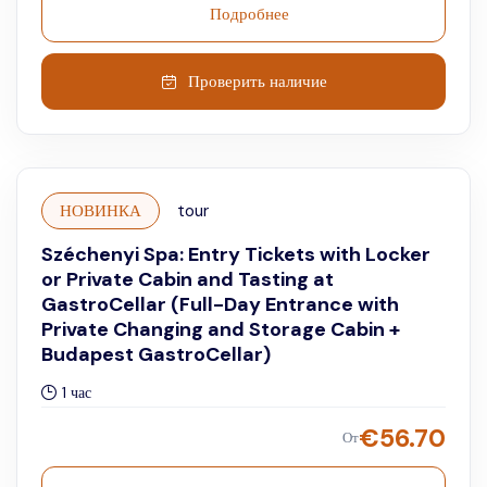
Szechenyi Spa Baths вас ждут гидромассажные ванны,
Подробнее
сауны и подводный массаж с гидромассажем. Кроме того,
если вы хотите «заработать» мокроту, есть тренажерный зал.
Проверить наличие
НОВИНКА
tour
Széchenyi Spa: Entry Tickets with Locker
or Private Cabin and Tasting at
GastroCellar (Full-Day Entrance with
Private Changing and Storage Cabin +
Budapest GastroCellar)
1 час
€
56.70
От