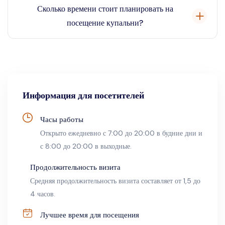
саунами, парными, бассейнами с холодной водой или
Сколько времени стоит планировать на
забронировать заранее.
крытыми термальными бассейнами купальни Сечени из-
посещение купальни?
за высокого содержания минералов в воде. Они могут
посещать только открытый бассейн и бассейн для
Средняя продолжительность визита составляет от 2 до 4
отдыха. Младенцы допускаются только в том случае,
часов.
если они полностью приучены к туалету, а плавательные
подгузники не допускаются.
Информация для посетителей
Часы работы
Открыто ежедневно с 7:00 до 20:00 в будние дни и
с 8:00 до 20:00 в выходные.
Продолжительность визита
Средняя продолжительность визита составляет от 1,5 до
4 часов.
Лучшее время для посещения