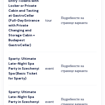
Entry Tickets with
Locker or Private
Cabin and Tasting
at GastroCellar
Подробности на
(Full-Day Entrance
tour
1 час
странице варианта
with Private
Changing and
Storage Cabin +
Budapest
GastroCellar)
Sparty: Ultimate
Late-Night Spa
Подробности на
Party in Szechenyi
event
4 час
странице варианта
Spa (Basic Ticket
for Sparty)
Sparty: Ultimate
Late-Night Spa
Подробности на
Party in Szechenyi
event
4 час
странице варианта