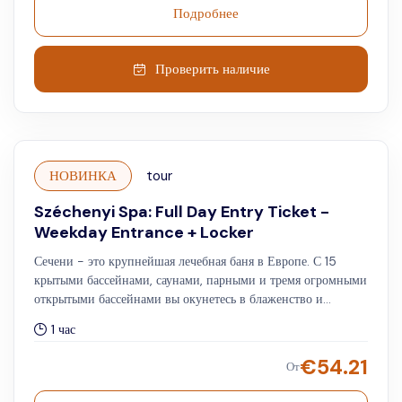
Подробнее
Проверить наличие
НОВИНКА
tour
Széchenyi Spa: Full Day Entry Ticket -
Weekday Entrance + Locker
Сечени - это крупнейшая лечебная баня в Европе. С 15
крытыми бассейнами, саунами, парными и тремя огромными
открытыми бассейнами вы окунетесь в блаженство и
поправите свое здоровье одновременно. Наслаждайтесь
1 час
доступом в спа-центр и почувствуйте высокую
концентрацию минералов в воде, так как они делают вашу
€
54.21
От
кожу мягкой, как у младенца. Это декадентское угощение
должно быть частью любой поездки в Будапешт! В