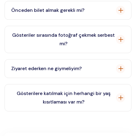
sürer.
Önceden bilet almak gerekli mi?
Evet, özellikle yoğun turist sezonunda önceden bilet
rezervasyonu yaptırmanız şiddetle tavsiye edilir.
Gösteriler sırasında fotoğraf çekmek serbest
mi?
Fotoğraf çekme kuralları değişebilir, bu nedenle
gösteriden önce kontrol etmek en iyisidir. Flaşlı
Ziyaret ederken ne giymeliyim?
fotoğraf çekimi genellikle yasaktır.
Özellikle akşam gösterileri için şık gündelik kıyafetler
önerilir.
Gösterilere katılmak için herhangi bir yaş
kısıtlaması var mı?
Belirli bir yaş kısıtlaması yoktur, ancak küçük çocukların
gösteri boyunca sessizce oturup oturamayacaklarını
değerlendirmek önerilir.