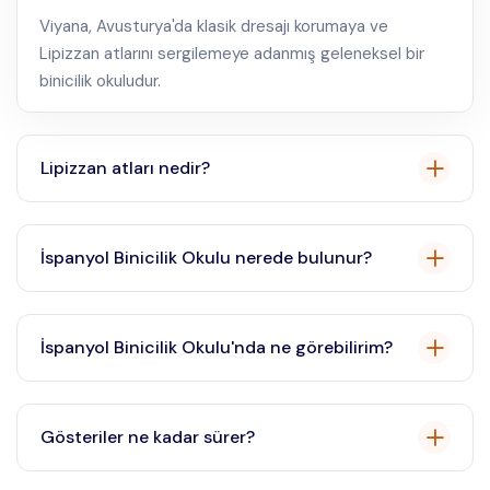
Viyana, Avusturya'da klasik dresajı korumaya ve
Lipizzan atlarını sergilemeye adanmış geleneksel bir
binicilik okuludur.
Lipizzan atları nedir?
Lipizzan atları, zarafetleri, zekaları ve karmaşık dresaj
hareketleri yapabilme yetenekleriyle bilinen bir türdür.
İspanyol Binicilik Okulu nerede bulunur?
Viyana, Avusturya'daki Hofburg Sarayı'nda yer
almaktadır.
İspanyol Binicilik Okulu'nda ne görebilirim?
Lipizzan atlarını ve klasik dresajı sergileyen tam
donanımlı gösteriler, sabah egzersizleri ve rehberli
Gösteriler ne kadar sürer?
turlar görebilirsiniz.
Tam donanımlı gösteriler genellikle yaklaşık 70 dakika