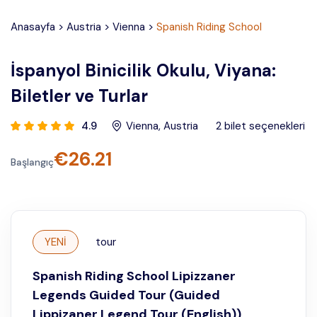
Anasayfa
>
Austria
>
Vienna
>
Spanish Riding School
İspanyol Binicilik Okulu, Viyana:
Biletler ve Turlar
4.9
Vienna
,
Austria
2
bilet seçenekleri
€
26.21
Başlangıç
YENİ
tour
Spanish Riding School Lipizzaner
Legends Guided Tour (Guided
Lippizaner Legend Tour (English))