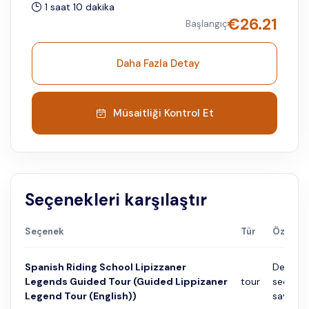
1 saat 10 dakika
€
26.21
Başlangıç
Daha Fazla Detay
Müsaitliği Kontrol Et
Seçenekleri karşılaştır
Seçenek
Tür
Özet
Spanish Riding School Lipizzaner
Detayla
Legends Guided Tour (Guided Lippizaner
tour
seçene
Legend Tour (English))
sayfası