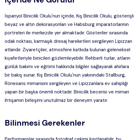
İspanyol Binicilik Okulu'nun içinde, Kış Binicilik Okulu, gösterişli
beyaz ve altın dekorasyonları ve Habsburg imparatorlarının
portreleri ile merkezde yer almaktadır. Gösteriler sırasında
odak noktası, karmaşık dresaj hareketleri sergileyen Lipizzan
atlarıdır. Ziyaretçiler, atmosfere katkıda bulunan geleneksel
kıyafetleriyle binicileri gözlemleyebilir. Rehberli turlar, atların
günlük bakımı ve eğitimi hakkında bilgiler sağlayarak ahırlara
bir bakış sunar. Kış Binicilik Okulu'nun yakınındaki Stallburg,
Rönesans mimarisini sergileyen ve Lipizzanlara ev sahipliği
yapan bir başka önemli noktadır. Binicilik becerisi ve mimari
ihtişamın birleşimi unutulmaz bir deneyim yaratır.
Bilinmesi Gerekenler
Performanslar sırasında fotoğraf çekimi kısıtlanabilir, bu