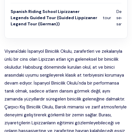
Spanish Riding School Lipizzaner
Detayla
Legends Guided Tour (Guided Lippizaner
tour
seçene
Legend Tour (German))
sayfası
Viyana'daki İspanyol Binicilik Okulu, zarafetleri ve zekalarıyla
ünlü bir cins olan Lipizzan atları için geleneksel bir binicilik
okuludur. Habsburg döneminde kurulan okul, at ve binici
arasındaki uyumu sergileyerek klasik at terbiyesini korumaya
devam ediyor. İspanyol Binicilik Okulu'nda bir performansa
tanık olmak, sadece atların dansını görmek değil, aynı
zamanda yüzyıllardır süregelen binicilik geleneğine dalmaktır.
Çarpıcı Kış Binicilik Okulu, Barok mimarisi ve zarif atmosferiyle
deneyimi geliştirerek görkemli bir zemin sağlar. Burası,
ziyaretçilerin Lipizzanların eğitimini gözlemleyebileceği ve
onların hassasiyetine ve zarafetine hayran kalabileceği eşsiz