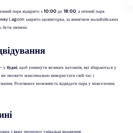
Денний парк відкрито з
10:00
до
18:00
, а нічний парк
unway Lagoon закрито щовівторка, за винятком малайзійських
 бути змінені.
двідування
 - у
будні
, щоб уникнути великих натовпів, які збираються у
, ви зможете максимально використати свій час і
ання. Розгляньте можливість відвідати парк у міжсезоння,
ині
кожна з яких пропонує унікальні враження: