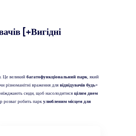
ачів [+Вигідні
я
. Це великий
багатофункціональний
парк
, який
чи різноманітні враження для
відвідувачів
будь-
 приїжджають сюди, щоб насолодитися
цілим
днем
р розваг робить парк
улюбленим
місцем
для