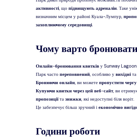
Парк дикої природи пропонує можливість побачит
активності
, що
підвищують
адреналін
. Таке ун
визначним місцем у районі Куала-Лумпур,
пропо
захоплюючому
середовищі
.
Чому варто бронювати
Онлайн
-
бронювання
квитків
у Sunway Lagoon
Парк часто
переповнений
, особливо у
вихідні
т
Бронюючи
онлайн
, ви можете
пропустити
чергу
Купуючи
квитки
через
цей
веб
-
сайт
, ви отриму
пропозиції
та
знижки
, які недоступні біля воріт.
Це забезпечує більш зручний і
економічно
вигід
Години роботи