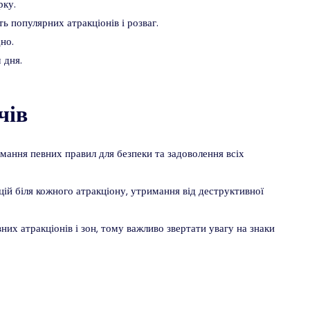
рку.
ть популярних атракціонів і розваг.
дно.
 дня.
чів
мання певних правил для безпеки та задоволення всіх
ій біля кожного атракціону, утримання від деструктивної
их атракціонів і зон, тому важливо звертати увагу на знаки