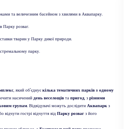
ами та величезним басейном з хвилями в Аквапарку.
в Парку розваг.
ставки тварин у Парку дикої природи.
кстремальному парку.
мплекс
, який об'єднує
кілька
тематичних
парків
в
одному
зпечити насичений
день
веселощів
та
пригод
, з
різними
ковим
групам
. Відвідувачі можуть дослідити
Аквапарк
з
о відчути гострі відчуття від
Парку
розваг
з його