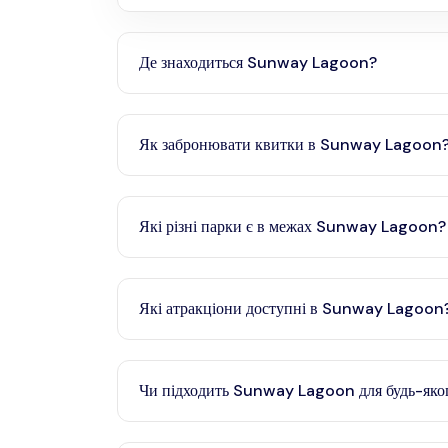
Де знаходиться Sunway Lagoon?
Sunway Lagoon розташований у Петалінг-Джая
Як забронювати квитки в Sunway Lagoon
Ви можете забронювати квитки в Sunway Lago
квитки та можливі знижки.
Які різні парки є в межах Sunway Lagoon?
Sunway Lagoon включає аквапарк, парк розваг,
Lost Lagoon.
Які атракціони доступні в Sunway Lagoon
Sunway Lagoon пропонує різноманітні атракціо
сімейні атракціони.
Чи підходить Sunway Lagoon для будь-яког
Так, у Sunway Lagoon є атракціони, придатні д