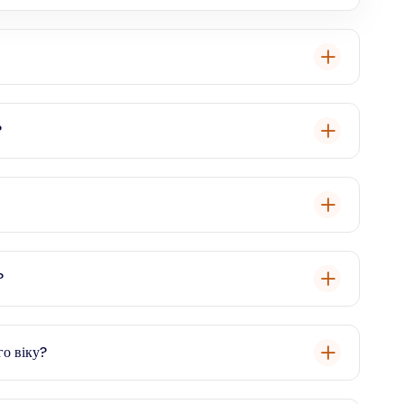
, що в столичній області Куала-Лумпур, Малайзія.
?
on онлайн через наш веб-сайт, щоб отримати перевірені
 парк дикої природи, екстремальний парк і Nickelodeon
?
ни, включаючи водні гірки, американські гірки та
о віку?
ля будь-якого віку, від маленьких дітей до дорослих.