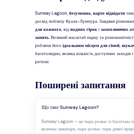
Sunway Lagoon,
безумовно, варто відвідати
тим
досвід поблизу Куала-Лумпура. Завдяки різнома
для
кожного
, від
водних
гірок
і
захоплюючих
ат
занять
. Великий масштаб парку та різноманітніс
роблячи його
ідеальним
місцем
для
сімей
,
шукач
багатолюдно, велика кількість доступних заходів
регіоні.
Поширені запитання
Що таке Sunway Lagoon?
Sunway Lagoon – це парк розваг із багатьма 
включає аквапарк, парк розваг, парк дикої при