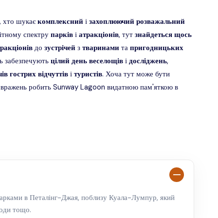
, хто шукає
комплексний
і
захоплюючий
розважальний
нітному спектру
парків
і
атракціонів
, тут
знайдеться
щось
ракціонів
до
зустрічей
з
тваринами
та
пригодницьких
ть забезпечують
цілий
день
веселощів
і
досліджень
,
ів
гострих
відчуттів
і
туристів
. Хоча тут може бути
 і вражень робить Sunway Lagoon видатною пам'яткою в
парками в Петалінг-Джая, поблизу Куала-Лумпур, який
роди тощо.