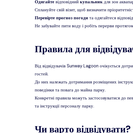
Одягайте
відповідний
купальник
для зон аквапа
Сплануйте свій візит, щоб визначити пріоритетніс
Перевірте
прогноз
погоди
та одягайтеся відпові
Не забувайте пити воду і робіть перерви протягом
Правила для відвідува
Від відвідувачів Sunway Lagoon очікується дотри
гостей.
До них належать дотримання розміщених інструкц
поведінки та повага до майна парку.
Конкретні правила можуть застосовуватися до певн
та інструкції персоналу парку.
Чи варто відвідувати?