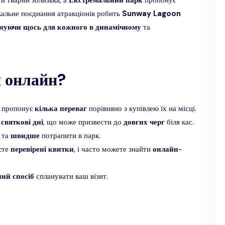
и тварин зблизька, а
Екстремальний
парк
пропонує
ікальне поєднання атракціонів робить
Sunway
Lagoon
нуючи
щось
для
кожного
в
динамічному
та
 онлайн?
 пропонує
кілька
переваг
порівняно з купівлею їх на місці.
а
святкові
дні
, що може призвести до
довгих
черг
біля кас.
та
швидше
потрапити в парк.
єте
перевірені
квитки
, і часто можете знайти
онлайн
-
ний
спосіб
спланувати ваш візит.