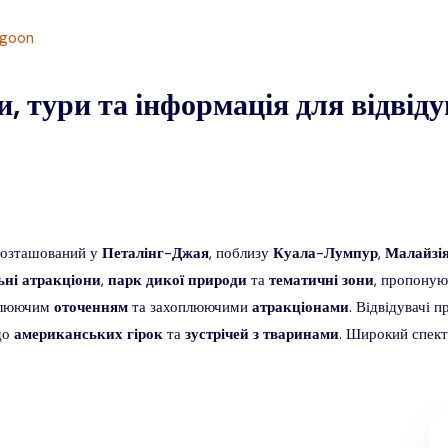
agoon
 тури та інформація для відвідув
розташований у
Петалінг
-
Джая
, поблизу
Куала
-
Лумпур
,
Малайзі
ьні
атракціони
,
парк
дикої
природи
та
тематичні
зони
, пропоную
плюючим
оточенням
та захоплюючими
атракціонами
. Відвідувачі
до
американських
гірок
та
зустрічей
з
тваринами
. Широкий спект