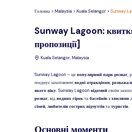
Головна
>
Malaysia
>
Kuala Selangor
>
Sunway L
Sunway Lagoon: квитки,
пропозиції]
Kuala Selangor
,
Malaysia
Sunway Lagoon – це
популярний
парк
розваг
, 
поєднує захоплюючі
водні
атракціони
,
розважал
якого
віку
. Sunway Lagoon
відомий
своїм захо
розваг
, від
водних
гірок
та
басейнів
з
хвилями
сімей
,
любителів
гострих
відчуттів
та
туристів
.
Основні моменти