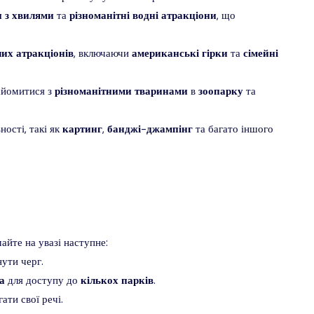
н
з
хвилями
та
різноманітні
водні
атракціони
, що
чих
атракціонів
, включаючи
американські
гірки
та
сімейні
айомитися з
різноманітними
тваринами
в
зоопарку
та
ості, такі як
картинг
,
банджі
-
джампінг
та багато іншого
йте на увазі наступне:
нути черг.
а
для доступу до
кількох
парків
.
ати свої речі.