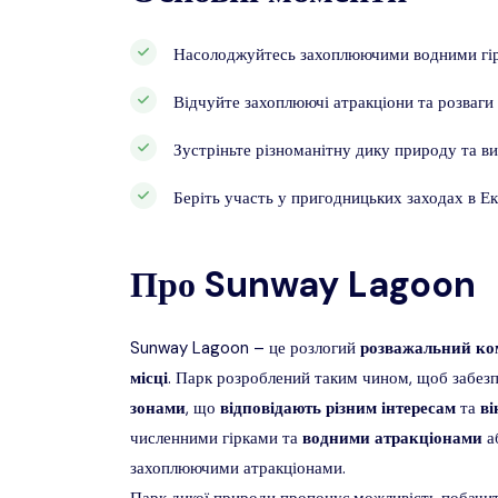
Насолоджуйтесь захоплюючими водними гірк
Відчуйте захоплюючі атракціони та розваги 
Зустріньте різноманітну дику природу та ви
Беріть участь у пригодницьких заходах в Е
Про
Sunway Lagoon
Sunway Lagoon – це розлогий
розважальний
ко
місці
. Парк розроблений таким чином, щоб забе
зонами
, що
відповідають
різним
інтересам
та
ві
численними гірками та
водними
атракціонами
аб
захоплюючими атракціонами.