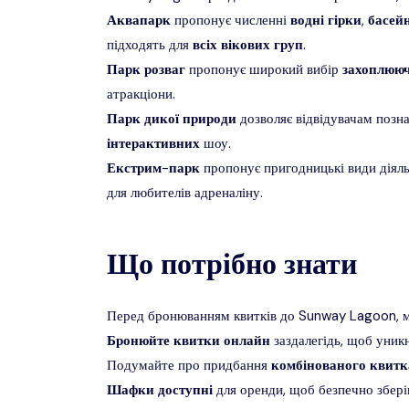
Аквапарк
пропонує численні
водні
гірки
,
басей
підходять для
всіх
вікових
груп
.
Парк
розваг
пропонує широкий вибір
захоплюю
атракціони.
Парк
дикої
природи
дозволяє відвідувачам позн
інтерактивних
шоу.
Екстрим
-
парк
пропонує пригодницькі види діяльн
для любителів адреналіну.
Що потрібно знати
Перед бронюванням квитків до Sunway Lagoon, ма
Бронюйте
квитки
онлайн
заздалегідь, щоб уник
Подумайте про придбання
комбінованого
квитк
Шафки
доступні
для оренди, щоб безпечно зберіг