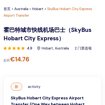
首页
>
Australia
>
Hobart
>
SkyBus Hobart City Express
Airport Transfer
霍巴特城市快线机场巴士（SkyBus
Hobart City Express）
4.9
Hobart
,
Australia
2
门票选项
€
14.76
起价
新
activity
SkyBus Hobart City Express Airport
Transfer (One Way between Hobart