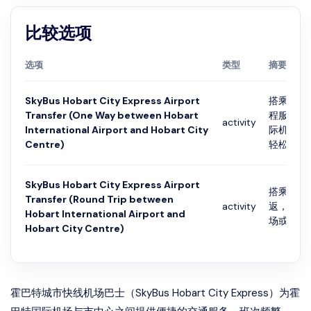
比较选项
选项
类型
摘要
SkyBus Hobart City Express Airport
搭乘Sky
Transfer (One Way between Hobart
程服务，
activity
International Airport and Hobart City
际机场或
Centre)
轻松舒适
SkyBus Hobart City Express Airport
搭乘Sky
Transfer (Round Trip between
activity
返，可从
Hobart International Airport and
场或市中
Hobart City Centre)
霍巴特城市快线机场巴士（SkyBus Hobart City Express）为霍