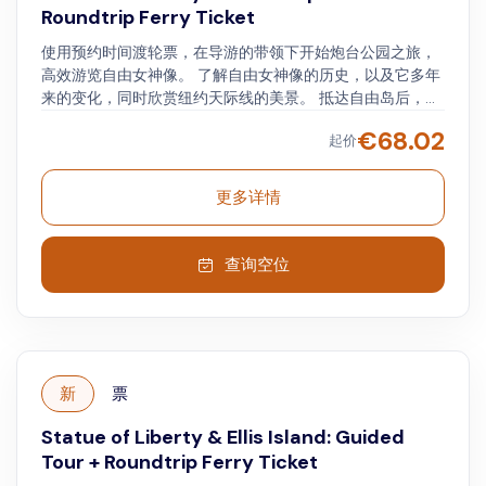
Roundtrip Ferry Ticket
使用预约时间渡轮票，在导游的带领下开始炮台公园之旅，
高效游览自由女神像。 了解自由女神像的历史，以及它多年
来的变化，同时欣赏纽约天际线的美景。 抵达自由岛后，与
导游一起游览场地，参观自由女神像博物馆（ Statue of
€
68.02
起价
Liberty Museum ） ，其中包括原始雕像的部分内容等。 如
果时间允许，前往埃利斯岛（ Ellis Island ）参观国家移民博
物馆（ National Museum of Immigration ）的自助游。 之
更多详情
后，按照自己的节奏返回电池公园。
查询空位
新
票
Statue of Liberty & Ellis Island: Guided
Tour + Roundtrip Ferry Ticket