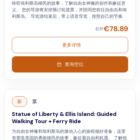
聆听埃利斯岛移民的故事，了解自由女神像的创作和象征意
义。 您的导游将安排预订轮渡票，并陪同您前往自由岛和埃
利斯岛。 导览游结束后，带上语音导览，按照自己的节奏探
索埃利斯岛国家移民博物馆。 您还有时间参观自由女神像博
€
78.89
起价
物馆（ Statue of Liberty Museum ） ，导游可以为您的余
下行程提供建议，或为您拍照留念。
更多详情
查询空位
新
票
Statue of Liberty & Ellis Island: Guided
Walking Tour + Ferry Ride
为自由女神像和埃利斯岛的激动人心的旅程做好准备，这里
有塑造美国的勇敢移民的故事，象征着自由和机遇。 了解他