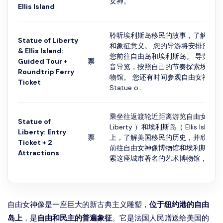
女神。
Ellis Island
聆听埃利斯岛移民的故事，了解自由
Statue of Liberty
和象征意义。 您的导游将安排预订
& Ellis Island:
您前往自由岛和埃利斯岛。 导览游
Guided Tour +
票
音导览，按照自己的节奏探索埃利斯
Roundtrip Ferry
物馆。 您还有时间参观自由女神像
Ticket
Statue o...
乘坐往返渡轮近距离游览自由女神像（ 
Statue of
Liberty ）和埃利斯岛（ Ellis Isla
Liberty: Entry
票
上，了解美国移民的历史，并欣赏纽
Ticket + 2
前往自由女神像博物馆和埃利斯岛移
Attractions
索这座城市著名的艺术博物馆，乘坐..
自由女神像是一座巨大的新古典主义雕塑，
位于纽约港的自由
岛上
，是
自由和民主的普遍象征
。它是法国人民赠送给美国的