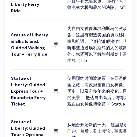
冲锋牛和无畏女孩。 步行即可抵达
Liberty Ferry
鲁克林大桥和著名的法院。 穿过Five Poi
Ride
为自由女神像和埃利斯岛的激动人心
Statue of Liberty
备，这里有塑造美国的勇敢移民的故
& Ellis Island:
由和机遇。 了解他们的创作，从设
票
Guided Walking
听那些通过埃利斯岛的人的鼓舞人心
Tour + Ferry Ride
外，您还可以了解埃利斯岛丰富的移
由岛（ Lib...
Statue of
使用预约时间渡轮票，在导游的带领
Liberty: Guided
园之旅，高效游览自由女神像。 了
Express Tour +
票
历史，以及它多年来的变化，同时欣
Roundtrip Ferry
的美景。 抵达自由岛后，与导游一
Ticket
观自由女神像博物馆（ Statue of Liber
Statue of
从炮台开始新的一天--这里是通往
Liberty: Guided
票
门户。然后，登上渡轮，驶离曼哈顿
Tour + Optional