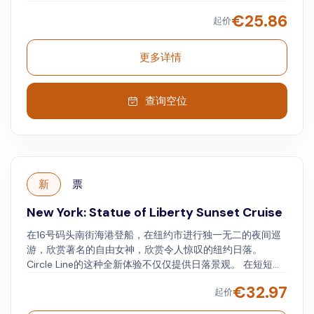
€
25.86
起价
更多详情
查询空位
新
票
New York: Statue of Liberty Sunset Cruise
在16号码头南街海港登船，在纽约市进行独一无二的夜间巡
游，欣赏著名的自由女神，欣赏令人惊叹的纽约日落。
Circle Line的这种全新体验不仅仅提供日落景观。 在短短一
个小时内，您将惊叹于曼哈顿下城、布鲁克林大桥和广阔的
€
32.97
起价
纽约港。