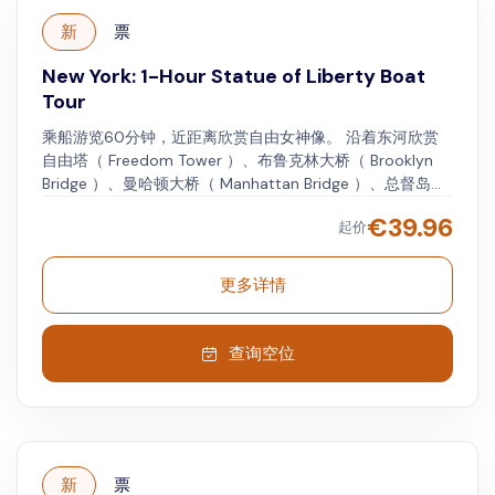
新
票
New York: 1-Hour Statue of Liberty Boat
Tour
乘船游览60分钟，近距离欣赏自由女神像。 沿着东河欣赏
自由塔（ Freedom Tower ）、布鲁克林大桥（ Brooklyn
Bridge ）、曼哈顿大桥（ Manhattan Bridge ）、总督岛（
Governor's Island ）、炮台公园（ Battery Park ）和埃 在
€
39.96
起价
自由女神像100英尺范围内航行时，可选择室内或室外座
位。 了解纽约市的历史，并从水上欣赏其著名的天际线。
更多详情
查询空位
新
票