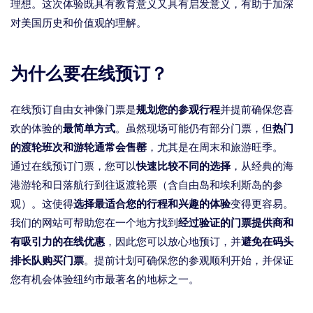
理想。这次体验既具有教育意义又具有启发意义，有助于加深
对美国历史和价值观的理解。
为什么要在线预订？
在线预订自由女神像门票是
规划您的参观行程
并提前确保您喜
欢的体验的
最简单方式
。虽然现场可能仍有部分门票，但
热门
的渡轮班次和游轮通常会售罄
，尤其是在周末和旅游旺季。
通过在线预订门票，您可以
快速比较不同的选择
，从经典的海
港游轮和日落航行到往返渡轮票（含自由岛和埃利斯岛的参
观）。这使得
选择最适合您的行程和兴趣的体验
变得更容易。
我们的网站可帮助您在一个地方找到
经过验证的门票提供商和
有吸引力的在线优惠
，因此您可以放心地预订，并
避免在码头
排长队购买门票
。提前计划可确保您的参观顺利开始，并保证
您有机会体验纽约市最著名的地标之一。