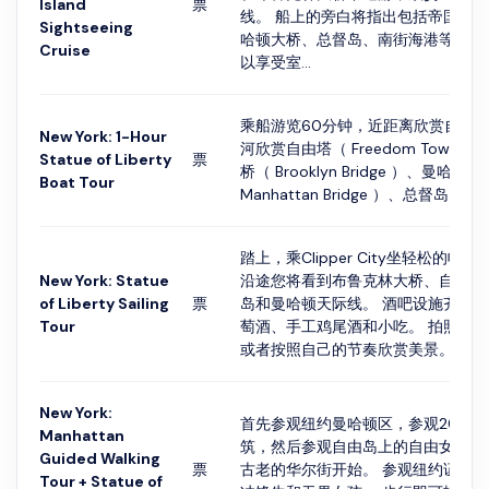
Island
票
线。 船上的旁白将指出包括帝国大
Sightseeing
哈顿大桥、总督岛、南街海港等在内
Cruise
以享受室...
乘船游览60分钟，近距离欣赏自由女
New York: 1-Hour
河欣赏自由塔（ Freedom Tower
Statue of Liberty
票
桥（ Brooklyn Bridge ）、曼哈顿
Boat Tour
Manhattan Bridge ）、总督岛（ Govern
踏上，乘Clipper City坐轻松的帆
New York: Statue
沿途您将看到布鲁克林大桥、自由女
of Liberty Sailing
票
岛和曼哈顿天际线。 酒吧设施齐全
Tour
萄酒、手工鸡尾酒和小吃。 拍照、
或者按照自己的节奏欣赏美景。
New York:
首先参观纽约曼哈顿区，参观20多
Manhattan
筑，然后参观自由岛上的自由女神像
Guided Walking
票
古老的华尔街开始。 参观纽约证券
Tour + Statue of