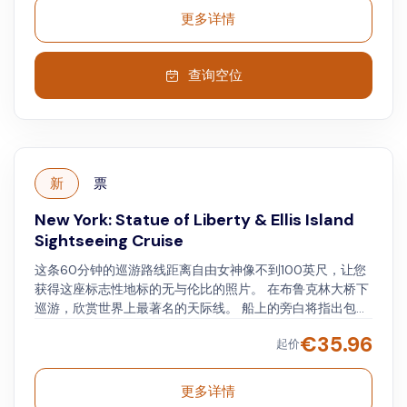
更多详情
查询空位
新
票
New York: Statue of Liberty & Ellis Island
Sightseeing Cruise
这条60分钟的巡游路线距离自由女神像不到100英尺，让您
获得这座标志性地标的无与伦比的照片。 在布鲁克林大桥下
巡游，欣赏世界上最著名的天际线。 船上的旁白将指出包括
帝国大厦、自由塔、曼哈顿大桥、总督岛、南街海港等在内
€
35.96
起价
的景点。 您可以享受室内和室外座椅以及大窗户，享受观看
的乐趣。 经过多年来移民在纽约登陆的埃利斯岛（ Ellis
Island ） ，然后到达距离“自由女神” （ Lady Liberty ）很
更多详情
近的地方，船将在那里停下来拍摄这个著名的纽约市入口点