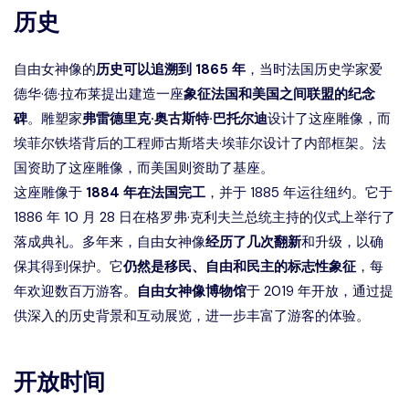
历史
自由女神像的
历史可以追溯到 1865 年
，当时法国历史学家爱
德华·德·拉布莱提出建造一座
象征法国和美国之间联盟的纪念
碑
。雕塑家
弗雷德里克·奥古斯特·巴托尔迪
设计了这座雕像，而
埃菲尔铁塔背后的工程师古斯塔夫·埃菲尔设计了内部框架。法
国资助了这座雕像，而美国则资助了基座。
这座雕像于
1884 年在法国完工
，并于 1885 年运往纽约。它于
1886 年 10 月 28 日在格罗弗·克利夫兰总统主持的仪式上举行了
落成典礼。多年来，自由女神像
经历了几次翻新
和升级，以确
保其得到保护。它
仍然是移民、自由和民主的标志性象征
，每
年欢迎数百万游客。
自由女神像博物馆
于 2019 年开放，通过提
供深入的历史背景和互动展览，进一步丰富了游客的体验。
开放时间