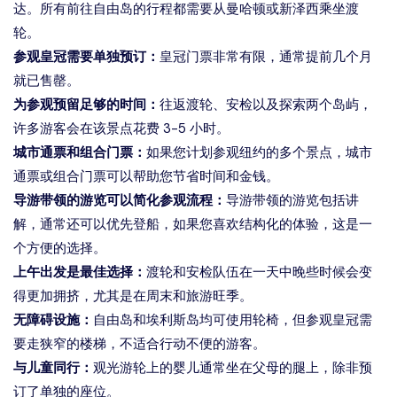
达。所有前往自由岛的行程都需要从曼哈顿或新泽西乘坐渡
轮。
参观皇冠需要单独预订：
皇冠门票非常有限，通常提前几个月
就已售罄。
为参观预留足够的时间：
往返渡轮、安检以及探索两个岛屿，
许多游客会在该景点花费 3-5 小时。
城市通票和组合门票：
如果您计划参观纽约的多个景点，城市
通票或组合门票可以帮助您节省时间和金钱。
导游带领的游览可以简化参观流程：
导游带领的游览包括讲
解，通常还可以优先登船，如果您喜欢结构化的体验，这是一
个方便的选择。
上午出发是最佳选择：
渡轮和安检队伍在一天中晚些时候会变
得更加拥挤，尤其是在周末和旅游旺季。
无障碍设施：
自由岛和埃利斯岛均可使用轮椅，但参观皇冠需
要走狭窄的楼梯，不适合行动不便的游客。
与儿童同行：
观光游轮上的婴儿通常坐在父母的腿上，除非预
订了单独的座位。