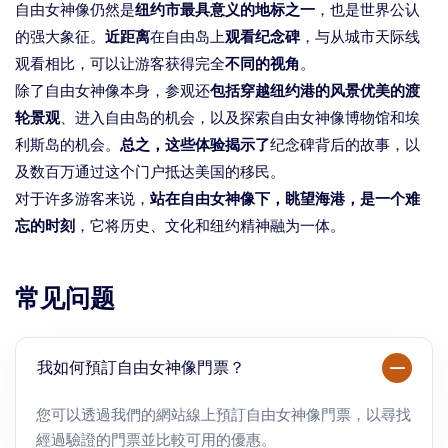
自由女神像仍然是
纽约市最具意义的地标之一
，也是世界公认
的强大象征。
近距离
在自由岛上
观看纪念碑
，与从城市天际线
观看相比，可以让游客获得完全
不同的视角
。
除了自由女神像本身，参观还
包括穿越纽约港的风景优美的渡
轮景观
、进入自由岛的机会，以及探索自由女神像博物馆和埃
利斯岛的机会。
总之，这些体验揭示了
纪念碑背后的故事，以
及数百万通过这个门户抵达美国的移民。
对于许多游客来说，
站在自由女神像下，眺望海港，是一个难
忘的时刻
，它将历史、文化和纽约精神融为一体。
常见问题
我如何預訂自由女神像門票？
您可以透過我們的網站線上預訂自由女神像門票，以尋找
經過驗證的門票並比較可用的優惠。