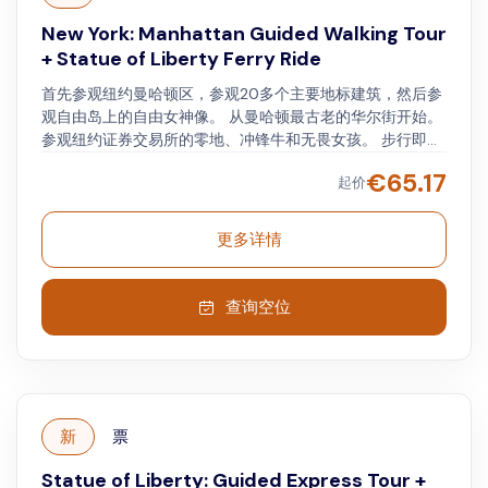
New York: Manhattan Guided Walking Tour
+ Statue of Liberty Ferry Ride
首先参观纽约曼哈顿区，参观20多个主要地标建筑，然后参
观自由岛上的自由女神像。 从曼哈顿最古老的华尔街开始。
参观纽约证券交易所的零地、冲锋牛和无畏女孩。 步行即可
抵达市政厅，欣赏布鲁克林大桥和著名的法院。 穿过Five
€
65.17
起价
Points、唐人街和小意大利。 了解当地文化，找出品尝纽约
当地美食的好去处。 行程在Flatiron大楼附近结束。 徒步之
旅结束后，乘坐渡轮前往自由岛。 通过多语种语音导览，近
更多详情
距离欣赏自由女神像并探索展品。 导游不会在自由岛上与您
同行。
查询空位
新
票
Statue of Liberty: Guided Express Tour +