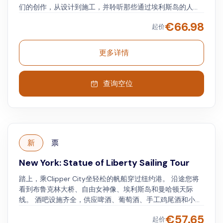
们的创作，从设计到施工，并聆听那些通过埃利斯岛的人的
鼓舞人心的故事。 此外，您还可以了解埃利斯岛丰富的移民
€
66.98
起价
历史。 从自由岛（ Liberty Island ）欣赏自由女神像（
Lady Liberty ）和纽约港（ New York Harbor ）的壮丽景
色，同时眺望纽约市的天际线。
更多详情
查询空位
新
票
New York: Statue of Liberty Sailing Tour
踏上，乘Clipper City坐轻松的帆船穿过纽约港。 沿途您将
看到布鲁克林大桥、自由女神像、埃利斯岛和曼哈顿天际
线。 酒吧设施齐全，供应啤酒、葡萄酒、手工鸡尾酒和小
吃。 拍照、与同行者交谈，或者按照自己的节奏欣赏美景。
€
57.65
起价