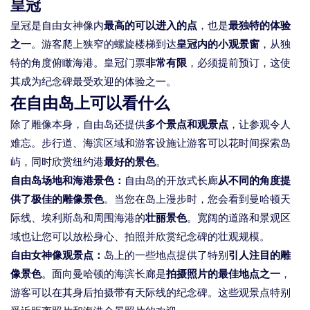
皇冠
皇冠是自由女神像内
最高的可以进入的点
，也是
最独特的体验
之一
。游客爬上狭窄的螺旋楼梯到达
皇冠内的小观景窗
，从独
特的角度俯瞰海港。皇冠门票
非常有限
，必须提前预订，这使
其成为纪念碑最受欢迎的体验之一。
在自由岛上可以看什么
除了雕像本身，自由岛还提供
多个景点和观景点
，让参观令人
难忘。步行道、海滨区域和游客设施让游客可以花时间探索岛
屿，同时欣赏纽约港
最好的景色
。
自由岛场地和海港景色：
自由岛的开放式长廊
从不同的角度提
供了极佳的雕像景色
。当您在岛上漫步时，您会看到曼哈顿天
际线、埃利斯岛和周围海港的
壮丽景色
。宽阔的道路和景观区
域也让您可以放松身心、拍照并欣赏纪念碑的壮观规模。
自由女神像观景点：
岛上的一些地点提供了特别
引人注目的雕
像景色
。面向曼哈顿的海滨长廊是
拍摄照片的最佳地点之一
，
游客可以在其身后拍摄带有天际线的纪念碑。这些观景点特别