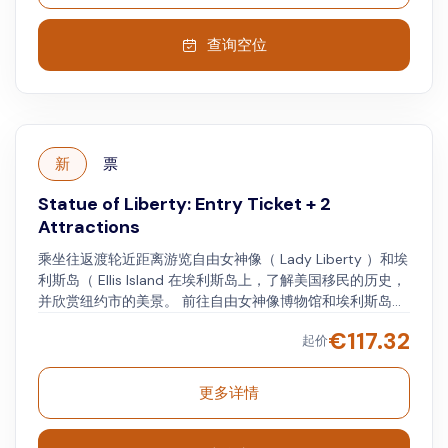
的照片。 惊叹于曼哈顿的天际线及其著名的摩天大楼，包括
世贸中心一号大楼。 从东河（ East River ）和著名的哈德逊
查询空位
河（ Hudson River ）欣赏曼哈顿下城（ Lower Manhattan
）的美景。 从船上的全套酒吧和特许摊位购买饮料和食物。
新
票
Statue of Liberty: Entry Ticket + 2
Attractions
乘坐往返渡轮近距离游览自由女神像（ Lady Liberty ）和埃
利斯岛（ Ellis Island 在埃利斯岛上，了解美国移民的历史，
并欣赏纽约市的美景。 前往自由女神像博物馆和埃利斯岛移
民博物馆。 探索这座城市著名的艺术博物馆，乘坐野兽快
€
117.32
起价
艇，或参观洛克菲勒中心和无线电城音乐厅的幕后。 想骑自
行车出行？ 踏上布鲁克林大桥，欣赏这座城市。 想欣赏天际
线美景？ 前往帝国大厦86层，看看下面的曼哈顿。
更多详情