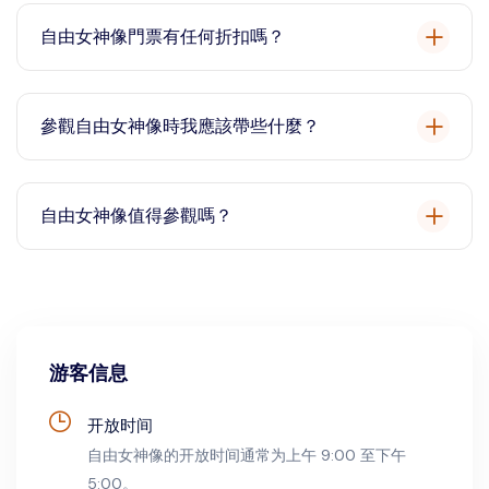
常提前幾個月就售罄。
自由女神像門票有任何折扣嗎？
查看我們的網站以比較可用的優惠和門票選項。
參觀自由女神像時我應該帶些什麼？
穿舒適的鞋子，攜帶水、防曬霜和相機。遊客還應準備好
接受機場式的安全檢查。
自由女神像值得參觀嗎？
是的，參觀自由女神像是一次難忘的體驗，它結合了歷史
意義、海港景色以及對美國移民歷史的深入了解。
游客信息
开放时间
自由女神像的开放时间通常为上午 9:00 至下午
5:00。