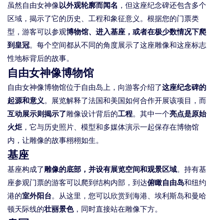
虽然自由女神像
以外观轮廓而闻名
，但这座纪念碑还包含多个
区域，揭示了它的历史、工程和象征意义。根据您的门票类
型，游客可以参观
博物馆、进入基座，或者在极少数情况下爬
到皇冠
。每个空间都从不同的角度展示了这座雕像和这座标志
性地标背后的故事。
自由女神像博物馆
自由女神像博物馆位于自由岛上，向游客介绍了
这座纪念碑的
起源和意义
。展览解释了法国和美国如何合作开展该项目，而
互动展示则揭示了
雕像设计背后的
工程
。其中一个
亮点是原始
火炬
，它与历史照片、模型和多媒体演示一起保存在博物馆
内，让雕像的故事栩栩如生。
基座
基座构成了
雕像的底部，并设有展览空间和观景区域
。持有基
座参观门票的游客可以爬到结构内部，到达
俯瞰自由岛
和纽约
港的
室外阳台
。从这里，您可以欣赏到海港、埃利斯岛和曼哈
顿天际线的
壮丽景色
，同时直接站在雕像下方。