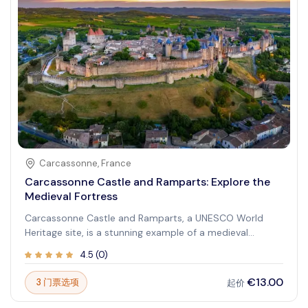
Carcassonne
,
France
Carcassonne Castle and Ramparts: Explore the
Medieval Fortress
Carcassonne Castle and Ramparts, a UNESCO World
Heritage site, is a stunning example of a medieval
fortified city. Located in the Languedoc-Roussillon
4.5
(
0
)
region of France, this historical site offers visitors a
captivating journey back in time. The fortress boasts an
€13.00
3 门票选项
起价
impressive double-walled structure with numerous
towers and gateways, showcasing centuries of