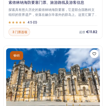
索侬林纳海防要塞门票、旅游路线及游客信息
探索具有悠久历史的索侬林纳海防要塞，它是联合国教科文
组织的世界遗产，坐落在赫尔辛基外的群岛上。这里汇聚了
数百年的军事历史、如画的景观以及充满活力的当地生活。
4.5
(
0
)
无论您感兴趣的是堡垒墙、博物馆还是风景如画的周围环
境，索侬林纳都提供了一场历史与自然美景的完美融合。想
€11.82
3 门票选项
起价
象一下漫步在古老的城垛之间，欣赏波罗的海的全景，以及
体验迷人的岛屿氛围。这是历史迷、自然爱好者和家庭游客
的理想日游，兼具教育意义与放松的自然景观，汇聚在一个
迷人的地点。
畅销