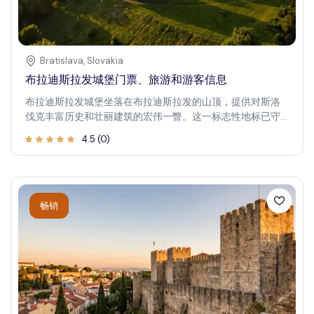
Bratislava
,
Slovakia
布拉迪斯拉发城堡门票、旅游和游客信息
布拉迪斯拉发城堡坐落在布拉迪斯拉发的山顶，提供对斯洛
伐克丰富历史和壮丽建筑的宏伟一瞥。这一标志性地标已守
望这座城市数百年，成为历史爱好者和文化爱好者必访之
4.5
(
0
)
地。参观城堡提供了探索历史展览、欣赏全景视野以及沉浸
于该地区充满活力的过去的独特机会。想象着穿梭于几百年
历史的庭院之间，从城墙上俯瞰城市，发现墙壁中隐藏的迷
人故事。不论你是历史迷还是单纯追求壮丽景色，布拉迪斯
拉发城堡都承诺带来一次丰富的体验，激发每位游客的想象
畅销
力，留下深刻印象。