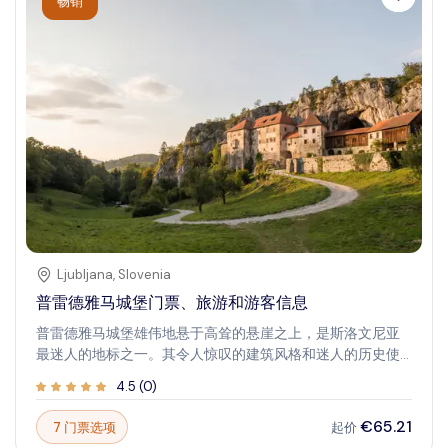
畅销
Ljubljana
,
Slovenia
普雷德雅马城堡门票、旅游和游客信息
普雷德雅马城堡雄伟地悬于高耸的悬崖之上，是斯洛文尼亚
最迷人的地标之一。其令人惊叹的建筑风格和迷人的历史使
其成为探索该地区的游客必访之地。无论是欣赏中世纪的防
4.5
(
0
)
御工事，还是探索地下隧道，这座城堡都能带来难忘的体
验。想象一下在呼吸自然美景的包围中穿越数百年的历史。
€65.21
7 门票选项
起价
城堡的独特位置和完好的结构营造出一种奇迹和冒险的感