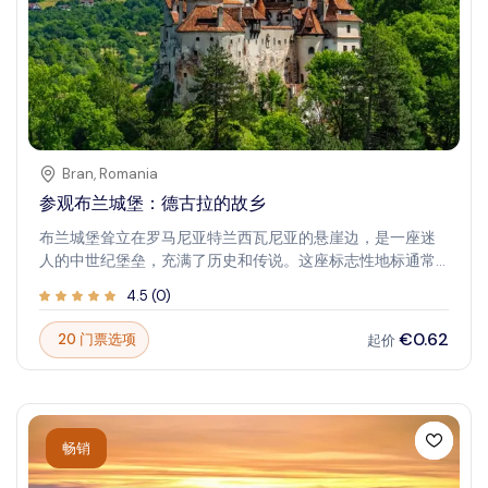
Bran
,
Romania
参观布兰城堡：德古拉的故乡
布兰城堡耸立在罗马尼亚特兰西瓦尼亚的悬崖边，是一座迷
人的中世纪堡垒，充满了历史和传说。这座标志性地标通常
与德古拉的神话联系在一起，吸引着来自世界各地的游客，
4.5
(
0
)
他们渴望探索其雄伟的塔楼、蜿蜒的楼梯和有趣的房间。虽
然它与弗拉德三世（启发德古拉的历史人物）的联系备受争
€0.62
20 门票选项
起价
议，但城堡引人注目的环境和丰富的历史使其成为必游之
地。探索其古老城墙内的真实故事和传说，体验这座非凡城
堡的氛围。
畅销