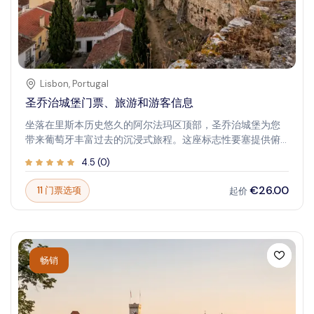
Lisbon
,
Portugal
圣乔治城堡门票、旅游和游客信息
坐落在里斯本历史悠久的阿尔法玛区顶部，圣乔治城堡为您
带来葡萄牙丰富过去的沉浸式旅程。这座标志性要塞提供俯
瞰城市和河流的全景视野，是历史爱好者和追求壮丽景色的
4.5
(
0
)
旅行者必访之地。探索城堡将带来难忘的瞬间，让您更深入
了解里斯本的遗产。当您穿过古老的城墙和塔楼时，仿佛穿
€26.00
11 门票选项
起价
越回过去。该遗址结合了历史意义、壮观的景色、充满活力
的花园和考古遗迹，是家庭、情侣和独行探索者探索里斯本
传奇过去并享受城市美景的理想目的地。
畅销