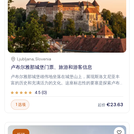
Ljubljana
,
Slovenia
卢布尔雅那城堡门票、旅游和游客信息
卢布尔雅那城堡雄伟地坐落在城堡山上，展现斯洛文尼亚丰
富的历史和充满活力的文化。这座标志性的要塞是探索卢布
尔雅那的必访之地，提供城市及周边地区的壮丽景观。探索
4.5
(
0
)
其中世纪的城墙和塔楼，让游客穿越时空，沉浸在几个世纪
的斯洛文尼亚遗产中。这座城堡不仅是古老的要塞——它还是
€23.63
1 选项
起价
文化活动、展览和全景视野的活跃中心。漫步其历史悠久的
大厅，从瞭望塔欣赏壮观的景色，体验历史与现代娱乐融
合，使卢布尔雅那城堡成为您斯洛文尼亚之行不可或缺的一
部分。