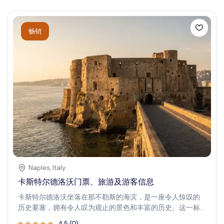
architectural and strategic evolution. Explore the well-
preserved ramparts, wander through the narrow
cobblestone streets, and discover the rich history within
畅销
the castle walls. Carcassonne is more than just a
historical site; it's an immersive experience that brings
the Middle Ages to life.
Naples
,
Italy
卡斯特尔德洛沃门票、旅游及游客信息
卡斯特尔德洛沃坐落在那不勒斯的海滨，是一座令人惊叹的
历史要塞，拥有令人叹为观止的景色和丰富的历史。这一标
志性地标为游客提供了独特的机会，深入了解城市的海事历
4.5
(
0
)