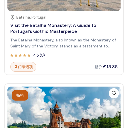
Batalha
,
Portugal
Visit the Batalha Monastery: A Guide to
Portugal's Gothic Masterpiece
The Batalha Monastery, also known as the Monastery of
Saint Mary of the Victory, stands as a testament to
Portugal's rich history and architectural prowess. Built to
4.5
(
0
)
commemorate the Portuguese victory at the Battle of
Aljubarrota in 1385, this UNESCO World Heritage site
€18.38
3 门票选项
起价
showcases a stunning blend of Gothic and Manueline
styles. Its intricate stonework, towering spires, and
serene cloisters offer visitors a captivating journey
through time. Exploring the Batalha Monastery provides
a profound insight into Portugal's cultural and religious
畅销
heritage, making it an essential destination for history
enthusiasts and architecture lovers alike. Prepare to be
mesmerized by the grandeur and artistry of this iconic
landmark, a symbol of national pride and devotion.