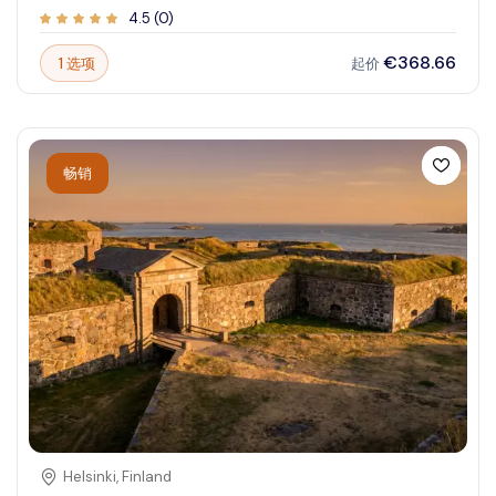
建筑和郁郁葱葱的周围花园使其成为历史爱好者和文化爱好
4.5
(
0
)
者必访的目的地。探索城堡令人印象深刻的内部，皇家珍宝
和迷人的花园，将你带回文艺复兴时期。无论你是历史迷还
€368.66
1 选项
起价
是寻求风景之旅的游客，罗森堡城堡都能带来充满美丽与魅
力的难忘体验。
畅销
Helsinki
,
Finland