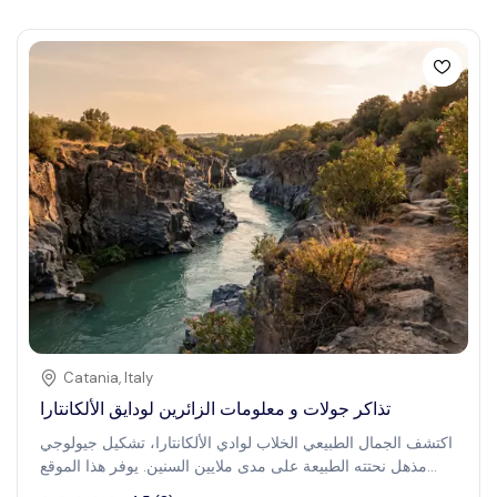
مع ضمان الوصول دون الانتظار والدخول المضمون. يتيح لك جواز
السفر هذا لأفضل معالم سنغافورة خلق لحظات لا تنسى أثناء
استكشافك بوتيرتك الخاص، مما يجعل رحلتك ممتعة وخالية من
التوتر.
Catania
,
Italy
تذاكر جولات و معلومات الزائرين لودايق الألكانتارا
اكتشف الجمال الطبيعي الخلاب لوادي الألكانتارا، تشكيل جيولوجي
مذهل نحتته الطبيعة على مدى ملايين السنين. يوفر هذا الموقع
المشهور مزيجًا فريدًا من المغامرة والتاريخ والمناظر الطبيعية