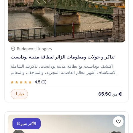
Budapest
,
Hungary
تذاكر و جولات ومعلومات الزائر لبطاقة مدينة بودابست
اكتشف بودابست مع بطاقة مدينة بودابست، تذكرتك الشاملة
لاستكشاف أشهر معالم العاصمة المجرية، والمتاحف، والمعالم
السياحية. توفر هذه البطاقة وصولاً مريحًا وتوفيرًا ماليًا، مما يجعل
4.5
(
0
)
زيارتك سلسة ولا تُنسى. سواء كنت مهتمًا بالمواقع التاريخية، أو
النقاط ذات الإطلالات الخلابة، أو التجارب الثقافية، فتم تصميم
‏65.50 €
1 خيار
من
بطاقة مدينة بودابست لتعزيز رحلتك.
الأكثر شيوعًا