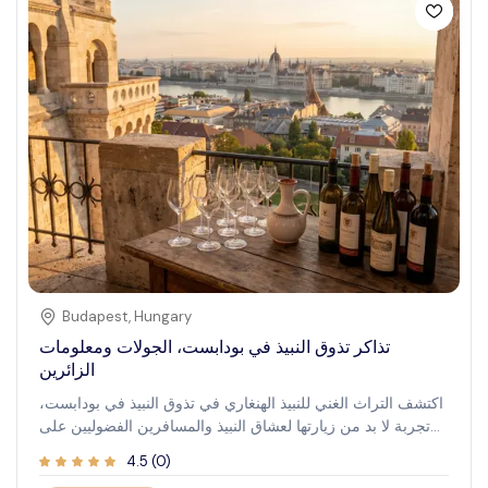
هذه التجربة التفاعلية مزيجًا من مشاهدة المعالم والتواصل العميق
مع ثقافة وتاريخ بودابست الغني، مع الاستمتاع بالهواء النقي
والمناظر الجميلة التي تقدمها المدينة.
Budapest
,
Hungary
تذاكر تذوق النبيذ في بودابست، الجولات ومعلومات
الزائرين
اكتشف التراث الغني للنبيذ الهنغاري في تذوق النبيذ في بودابست،
تجربة لا بد من زيارتها لعشاق النبيذ والمسافرين الفضوليين على
حد سواء. غمر نفسك في بيئة أصيلة حيث تُحتفى وتُستمتع بتقنيات
4.5
(
0
)
صناعة النبيذ القديمة التي تعود لقرون. تذوق أنواع النبيذ الرائعة،