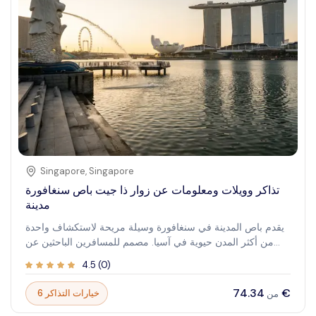
Singapore
,
Singapore
تذاكر وويلات ومعلومات عن زوار ذا جيت باص سنغافورة
مدينة
يقدم باص المدينة في سنغافورة وسيلة مريحة لاستكشاف واحدة
من أكثر المدن حيوية في آسيا. مصمم للمسافرين الباحثين عن
تجربة سهلة، يمنح هذا التصريح الوصول السهل والمرن إلى المعالم
4.5
(
0
)
السياحية الأفضل. سواء كنت مهتمًا بالمواقع الثقافية، أو المعالم
الحديثة، أو التجارب الغامرة، يساعدك التصريح على استغلال وقتك
‏74.34 €
6 خيارات التذاكر
من
وميزانيتك إلى أقصى حد. تخيل التجول عبر الحدائق الأيقونية،
وإعجاب بأفق المدينة الرائع، واكتشاف الكنوز المخفية — وكل ذلك