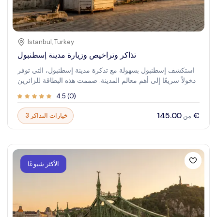
Istanbul
,
Turkey
تذاكر وتراخيص وزيارة مدينة إسطنبول
استكشف إسطنبول بسهولة مع تذكرة مدينة إسطنبول، التي توفر
دخولاً سريعًا إلى أهم معالم المدينة. صممت هذه البطاقة للزائرين
الباحثين عن الراحة والتوفير، وتمنحك وصولاً سلسًا إلى المواقع
4.5
(
0
)
التاريخية والمتاحف والتجارب في حزمة واحدة سهلة. انغمس في
الثقافة الحيوية والتاريخ الغني لإسطنبول. من الجامع العظيم آيا
‏145.00 €
3 خيارات التذاكر
من
صوفيا إلى السوق الكبير المزدحم، استمتع بالإثارة لاكتشاف المعالم
الأيقونية مع توفير الوقت والمال. تجعل بطاقة مدينة إسطنبول
استكشاف هذه المدينة الساحرة تجربة لا تُنسى، مما يمكنك من
تنظيم يومك بثقة وسهولة.
الأكثر شيوعًا