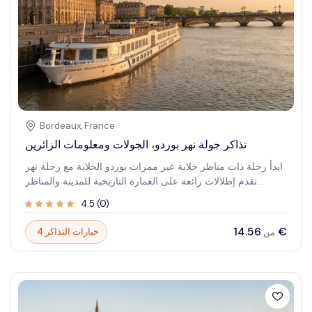
Bordeaux
,
France
تذاكر جولة نهر بوردو، الجولات ومعلومات الزائرين
ابدأ رحلة ذات مناظر خلابة عبر ممرات بوردو الخلابة مع رحلة نهر
تقدم إطلالات رائعة على العمارة التاريخية للمدينة والمناظر
الطبيعية النابضة بالحياة. تعتبر هذه التجربة مثالية لأولئك الذين
4.5
(
0
)
يرغبون في الجمع بين الراحة، والإطلالات الخلابة، والاندماج
الثقافي في مغامرة سلسة. تخيل نفسك تنساب بسلاسة على طول
‏14.56 €
4 خيارات التذاكر
من
النهر، تتأمل المعالم الأيقونية وتستمتع بالأجواء الهادئة التي لا
توفرها سوى رحلة قارب. سواء كنت زائرًا للمرة الأولى أو عائدًا
إلى بوردو، تعد جولة النهر بوعد بلحظات لا تُنسى وفرص لالتقاط
الصور ستظل معك طويلًا بعد انتهاء الرحلة.