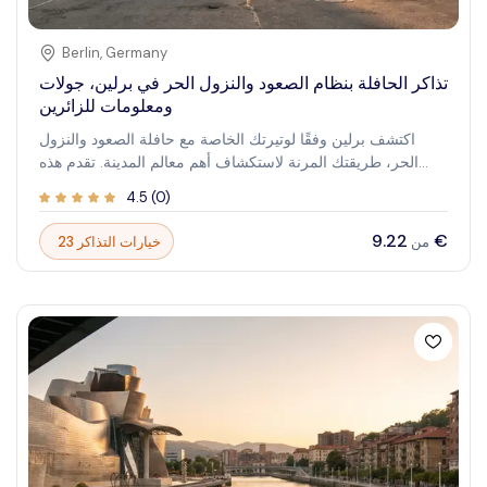
Berlin
,
Germany
تذاكر الحافلة بنظام الصعود والنزول الحر في برلين، جولات
ومعلومات للزائرين
اكتشف برلين وفقًا لوتيرتك الخاصة مع حافلة الصعود والنزول
الحر، طريقتك المرنة لاستكشاف أهم معالم المدينة. تقدم هذه
الجولة المريحة وصولاً لا مثيل له إلى المعالم الأيقونية، مما يسمح
4.5
(
0
)
لك بالصعود والنزول حسب رغبتك، مما يجعل مشاهدة المعالم
effortless و ممتعة. تخيل أنك تسير عبر شوارع برلين النابضة
‏9.22 €
23 خيارات التذاكر
من
بالحياة، وتغمر نفسك في التاريخ، الثقافة، وإطلالات المدينة في كل
منعطف. سواء كنت زائراً لأول مرة أو مستكشفًا عائدًا، فإن هذه
التجربة تحول مشاهدة المعالم إلى مغامرة ممتعة مصممة حسب
اهتماماتك وجدولك الزمني.