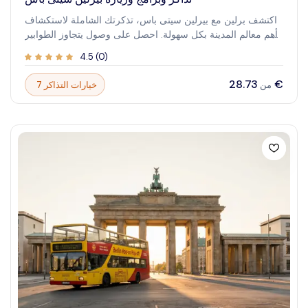
اكتشف برلين مع بيرلين سيتى باس، تذكرتك الشاملة لاستكشاف
أهم معالم المدينة بكل سهولة. احصل على وصول يتجاوز الطوابير
إلى المتاحف والمعالم التاريخية والأماكن الثقافية، مما يجعل
4.5
(
0
)
زيارتك أكثر سلاسة ومتعة. سواء كنت زائرًا لأول مرة أو عائدًا إلى
برلين، يوفر هذا التصريح راحة لا تقارن وتوفيرًا في التكاليف. عيش
‏28.73 €
7 خيارات التذاكر
من
تجربة تاريخ برلين الحي وثقافتها الحديثة مباشرة. مع سيتى باس،
ستفتح عالمًا من التجارب الغامرة، والإطلالات الخلابة، والمعرفة
المحلية التي تمنح المدينة تراثها الغني حياة حية. دع رحلتك في
برلين تكون سلسة وملهمة ومليئة بلحظات استثنائية.