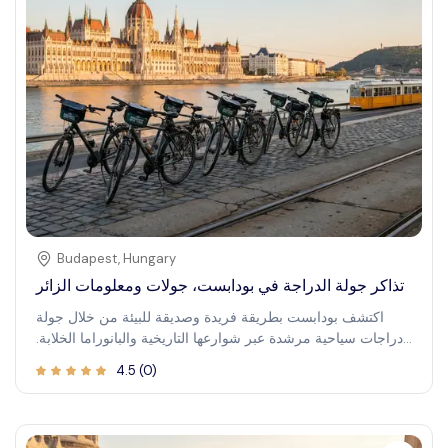
Budapest
,
Hungary
تذاكر جولة الدراجة في بودابست، جولات ومعلومات الزائر
اكتشف بودابست بطريقة فريدة وصديقة للبيئة من خلال جولة
دراجات سياحية مرشدة عبر شوارعها التاريخية والبانوراما الخلابة.
ركوب الدراجات في بودابست يسمح لك بتجربة أحيائها النابضة،
4.5
(
0
)
ومعالمها الشهيرة، والجواهر الخفية بوتيرة مريحة، مما يجعلها
نشاطًا مثاليًا للزوار لأول مرة والمستكشفين المخضرمين على حد
سواء. تشغيل الرياح في شعرك أثناء مرورك بإطلالات رائعة على
النهر، والهندسة المعمارية القديمة، والأماكن المحلية الحيوية. توفر