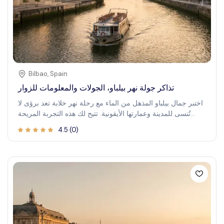
Bilbao
,
Spain
تذاكر جولة نهر بيلباو، الجولات والمعلومات للزوار
اختبر جمال بيلباو المذهل من الماء مع رحلة نهر خلابة تعد برؤى لا
تُنسى للمدينة وعمارتها الأيقونية. تتيح لك هذه التجربة المريحة
استكشاف جانب بيلباو النابض بالحياة على النهر، مع الحصول على
4.5
(
0
)
منظور فريد لمعالمها التاريخية والحديثة. انطلق في رحلة عبر
ممرات بيلباو الخلابة، مع غمر نفسك في مناظر خلابة، مياه هادئة،
وتقدير جديد لسحر المدينة الثقافي. سواء كنت تبحث عن هروب
هادئ أو جولة مع مرشدين مليئة بلمحات محلية، تقدم الرحلة
تجربة غنية مناسبة للعائلات، الأزواج، والمسافرين الفرديين على
حد سواء.