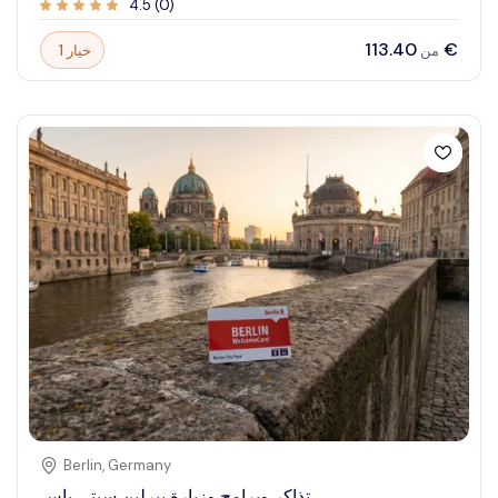
4.5
(
0
)
الخلابة المثالية للمستكشفين ومحبي الطبيعة على حد سواء. ابدأ
رحلة عبر مياه صافية ومنحدرات وعرة توفر خلفية لا تنسى
‏113.40 €
1 خيار
من
للأنشطة الخارجية. عِش إثارة التنقل عبر سرعات النهر، وتأمل
التكوينات الصخرية الشاهقة، وانغمس في البرية الهادئة. سواء
كنت تبحث عن مغامرات تثير الأدرينالين أو عن نزهات هادئة في
الطبيعة، يعد وادي الألكانتارا بتجربة لا تنسى تربطك بقوة وجمال
الطبيعة الخام.
Berlin
,
Germany
تذاكر وبرامج وزيارة بيرلين سيتى باس