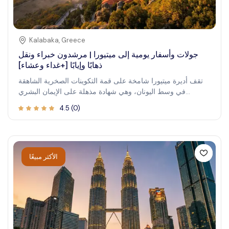
Kalabaka
,
Greece
جولات وأسفار يومية إلى ميتيورا | مرشدون خبراء ونقل
ذهابًا وإيابًا [+غداء وعشاء]
تقف أديرة ميتيورا شامخة على قمة التكوينات الصخرية الشاهقة
في وسط اليونان، وهي شهادة مذهلة على الإيمان البشري
والبراعة المعمارية . تقدم هذه الأديرة المدرجة في قائمة اليونسكو
4.5
(
0
)
رحلة روحية وسط الجمال الطبيعي الخالد . وفر الموقع النائي ملاذًا
للرهبان الباحثين عن العزلة والتنوير الروحي. اليوم ، يمكن للزوار
استكشاف هذه الهياكل المذهلة، المزينة بلوحات جدارية متقنة
وتوفر إطلالات بانورامية على المناظر الطبيعية المحيطة . إن
الشروع في جولات ميتيورا يعد بتجربة لا تُنسى، تمزج بين التاريخ
الأكثر مبيعًا
والدين والعجائب الطبيعية المهيبة . اكتشف عالمًا يلتقي فيه الدنيوي
بالإلهي، ودع الجو الهادئ يأسر روحك.