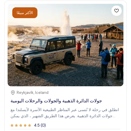
تغمر الزوار في قلب التقاليد الهندوسية . سواء كنت تسعى إلى
التنوير الروحي أو ترغب ببساطة في التعجب من عظمة الطبيعة ،
الأكثر مبيعًا
فإن زيارة كهوف باتو تعدك برحلة لا تُنسى.
Reykjavík
,
Iceland
جولات الدائرة الذهبية والجولات والرحلات اليومية
انطلق في رحلة لا تُنسى عبر المناظر الطبيعية الآسرة لأيسلندا مع
جولات الدائرة الذهبية. يعرض هذا الطريق الشهير ، الذي يمكن
الوصول إليه بسهولة من ريكيافيك ، أشهر العجائب الطبيعية في
4.5
(
0
)
البلاد . شاهد القوة الخام للعيون الحارة وهي تندفع نحو السماء،