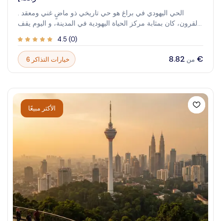
الحي اليهودي في براغ هو حي تاريخي ذو ماضٍ غني ومعقد .
لقرون، كان بمثابة مركز الحياة اليهودية في المدينة، و اليوم يقف
كدليل على مرونة و التراث الثقافي للمجتمع اليهودي . توفر زيارة
4.5
(
0
)
الحي اليهودي فرصة فريدة للعودة بالزمن إلى الوراء و استكشاف
المعابد اليهودية و المتاحف و الشوارع التي شهدت لحظات محورية
‏8.82 €
6 خيارات التذاكر
من
في التاريخ. جولة مصحوبة بمرشدين تعزز التجربة، وتوفر رؤى
أعمق في القصص والتقاليد التي شكلت هذا المكان الرائع. اكتشف
جمال و أهمية الحي اليهودي في براغ ، وهي رحلة تذكر وفهم.
الأكثر مبيعًا