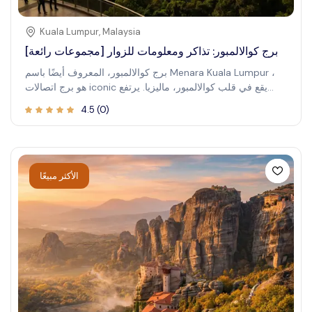
Kuala Lumpur
,
Malaysia
برج كوالالمبور: تذاكر ومعلومات للزوار [مجموعات رائعة]
برج كوالالمبور، المعروف أيضًا باسم Menara Kuala Lumpur ،
هو برج اتصالات iconic يقع في قلب كوالالمبور، ماليزيا. يرتفع
فوق الأفق المدينة ، ويوفر للزوار فرصة فريدة لتجربة بانورامية
4.5
(
0
)
مناظر من المناطق المحيطة متروبوليس . يتميز البرج عدة
المراقبة السطح ، بما في ذلك مفتوحة - هواء السماء سطح
السفينة ، وتوفير مذهلة مناظر من كوالا علامات كوالالمبور ، مثل
أبراج بتروناس التوأم. يتدفق الزوار إلى برج كوالالمبور ل مذهلة
وجهات النظر وفرصة لالتقاط صور لا تنسى من الأفق المثير
الأكثر مبيعًا
للإعجاب للمدينة. موقعه المركزي يجعله يمكن الوصول إليه
بسهولة و يجب أن نرى جذب السياح .