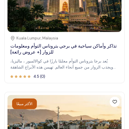
Kuala Lumpur
,
Malaysia
تذاكر وأماكن سياحية في برجي بتروناس التوأم ومعلومات
للزوار [+ عروض رائعة]
يُعد برجا بتروناس التوأم معلمًا بارزًا في كوالالمبور ، ماليزيا،
ويجذب الزوار من جميع أنحاء العالم. تهيمن هذه الأبراج الشاهقة
على أفق المدينة وتوفر مجموعة متنوعة من مناطق الجذب ، بما
4.5
(
0
)
في ذلك جسر سكايبريدج الشهير الذي يربط البرجين معًا و منصة
مراقبة مع إطلالات بانورامية . يأتي الزوار لتجربة الارتفاع
والإعجاب بالتصميم المعماري والتقاط مناظر خلابة لكوالالمبور.
توفر زيارة برجي بتروناس التوأم منظورًا فريدًا لهذه المدينة
النابضة بالحياة . ي رمز البرجان إلى حداثة كوالالمبور وطموحها
الأكثر مبيعًا
وهما وجهة لا بد من زيارتها لأي مسافر .