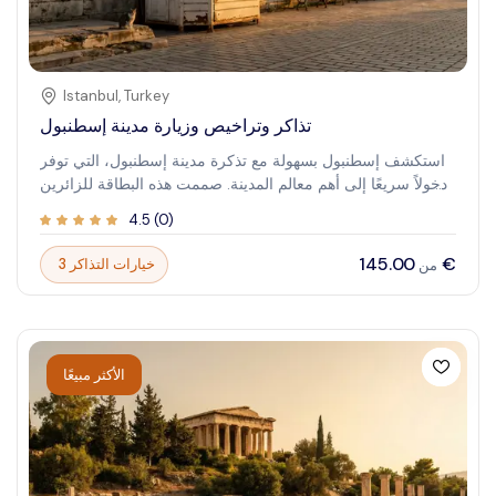
Istanbul
,
Turkey
تذاكر وتراخيص وزيارة مدينة إسطنبول
استكشف إسطنبول بسهولة مع تذكرة مدينة إسطنبول، التي توفر
دخولاً سريعًا إلى أهم معالم المدينة. صممت هذه البطاقة للزائرين
الباحثين عن الراحة والتوفير، وتمنحك وصولاً سلسًا إلى المواقع
4.5
(
0
)
التاريخية والمتاحف والتجارب في حزمة واحدة سهلة. انغمس في
الثقافة الحيوية والتاريخ الغني لإسطنبول. من الجامع العظيم آيا
‏145.00 €
3 خيارات التذاكر
من
صوفيا إلى السوق الكبير المزدحم، استمتع بالإثارة لاكتشاف المعالم
الأيقونية مع توفير الوقت والمال. تجعل بطاقة مدينة إسطنبول
استكشاف هذه المدينة الساحرة تجربة لا تُنسى، مما يمكنك من
تنظيم يومك بثقة وسهولة.
الأكثر مبيعًا