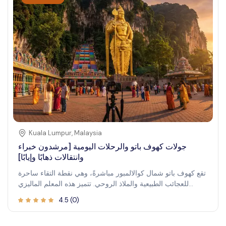
Kuala Lumpur
,
Malaysia
جولات كهوف باتو والرحلات اليومية [مرشدون خبراء
وانتقالات ذهابًا وإيابًا]
تقع كهوف باتو شمال كوالالمبور مباشرةً، وهي نقطة التقاء ساحرة
للعجائب الطبيعية والملاذ الروحي. تتميز هذه المعلم الماليزي
الشهير بوجود تمثال ضخم للإله موروجان عند المدخل، يدعو الزوار
4.5
(
0
)
إلى صعود الـ 272 درجة إلى كهف المعبد . تخلق الألوان النابضة
بالحياة والمنحوتات المعقدة التي تزين الكهوف مشهدًا بصريًا آسرًا.
بالإضافة إلى أهميتها الدينية ، تقدم كهوف باتو تجربة ثقافية فريدة ،