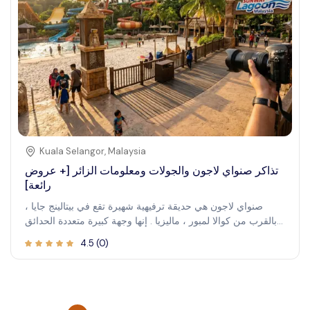
جولة مشاهدة الحيتان في ريكيافيك تعد بمواجهة لا تُنسى مع الحياة
البرية في أيسلندا .
Kuala Selangor
,
Malaysia
تذاكر صنواي لاجون والجولات ومعلومات الزائر [+ عروض
رائعة]
صنواي لاجون هي حديقة ترفيهية شهيرة تقع في بيتالينج جايا ،
بالقرب من كوالا لمبور ، ماليزيا . إنها وجهة كبيرة متعددة الحدائق
تجمع بين مناطق الجذب المائية المثيرة ، وركوب الخيل في مدينة
4.5
(
0
)
الملاهي ، وحديقة للحياة البرية ، ومناطق ذات طابع خاص ، وتقدم
مجموعة متنوعة من التجارب للزوار من جميع الأعمار . تشتهر
صنواي لاجون ببيئاتها الغامرة ومناطق الجذب المثيرة . يأتي الزوار
للاستمتاع بيوم كامل من الترفيه ، من الزلاقات المائية وبرك
الأمواج إلى السفينة الدوارة ولقاءات الحيوانات . إن المجموعة