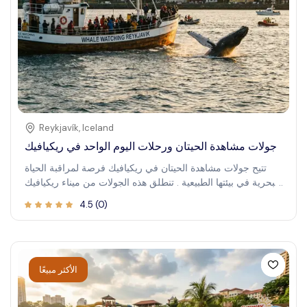
Reykjavík
,
Iceland
جولات مشاهدة الحيتان ورحلات اليوم الواحد في ريكيافيك
تتيح جولات مشاهدة الحيتان في ريكيافيك فرصة لمراقبة الحياة
البحرية في بيئتها الطبيعية . تنطلق هذه الجولات من ميناء ريكيافيك
القديم ، وتأخذك إلى خليج فاكسا فلوى ، حيث يمكنك اكتشاف
4.5
(
0
)
أنواع مختلفة من الحيتان و الدلافين و الطيور البحرية . يقدم
المرشدون ذوو المعرفة رؤى حول النظام البيئي البحري و سلوك
الحيوانات . تعد جولات مشاهدة الحيتان في ريكيافيك تجربة لا
تُنسى، حيث تقدم منظورًا فريدًا لجمال أيسلندا الطبيعي . يختار
العديد من الزوار هذه الجولات للحصول على فرصة لمشاهدة
الأكثر مبيعًا
الحيتان عن قرب والتعرف على جهود الحفاظ على البيئة البحرية.
سواء كنت من عشاق الطبيعة أو تبحث ببساطة عن مغامرة، فإن