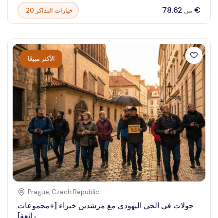
وتأمل شلال جولفوس المهيب المتدفق أسفل المنحدرات القديمة،
‏78.62 €
20 خيارات التذاكر
من
واستكشف الأهمية التاريخية لمنتزه Þingvellir الوطني . تقدم
جولات الدائرة الذهبية تجربة غامرة في جيولوجيا أيسلندا الفريدة
وتراثها الثقافي الغني. إنها مغامرة ستجعلك عاجزًا عن الكلام
وتخلق ذكريات دائمة.
الأكثر مبيعًا
Prague
,
Czech Republic
جولات في الحي اليهودي مع مرشدين خبراء [+مجموعات
رائعة]