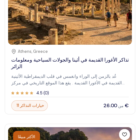
Athens
,
Greece
تذاكر الأغورا القديمة في أثينا والجولات السياحية ومعلومات
الزائر
عُد بالزمن إلى الوراء وانغمس في قلب الديمقراطية الأثينية
القديمة في الأغورا القديمة . يقع هذا الموقع التاريخي في مركز
أثينا الحديثة ، وكان ذات يوم مركزًا صاخبًا للحياة السياسية و
4.5
(
0
)
الاجتماعية و التجارية . تجول في أنقاض المعابد و المباني العامة و
الأسواق ، وتخيل المناقشات الحيوية والأنشطة اليومية التي شكلت
‏26.00 €
11 خيارات التذاكر
من
المجتمع اليوناني القديم. تقدم الأغورا القديمة لمحة آسرة عن عالم
سقراط و أفلاطون والشخصيات المؤثرة الأخرى التي كانت تتردد
على هذا المكان بالذات. استكشف مهد الديمقراطية واختبر الإرث
الدائم لأثينا القديمة.
الأكثر مبيعًا