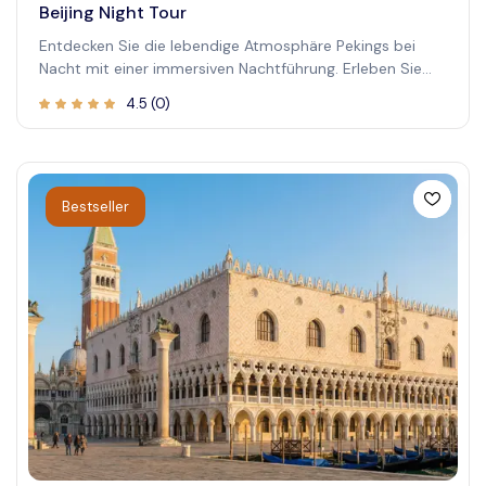
Beijing Night Tour
Entdecken Sie die lebendige Atmosphäre Pekings bei
Nacht mit einer immersiven Nachtführung. Erleben Sie
die beeindruckende erleuchtete Skyline der Stadt,
4.5
(
0
)
historische Wahrzeichen und lebendige Viertel, während
Sie nach Sonnenuntergang erkunden. Diese Tour bietet
eine einzigartige Perspektive auf Peking, die seine reiche
Geschichte mit moderner Energie verbindet. Ob Sie die
beleuchtete Verbotene Stadt bewundern oder durch
Bestseller
pulsierende Nachtmärkte schlendern – dieses Erlebnis
verspricht unvergessliche Erinnerungen.