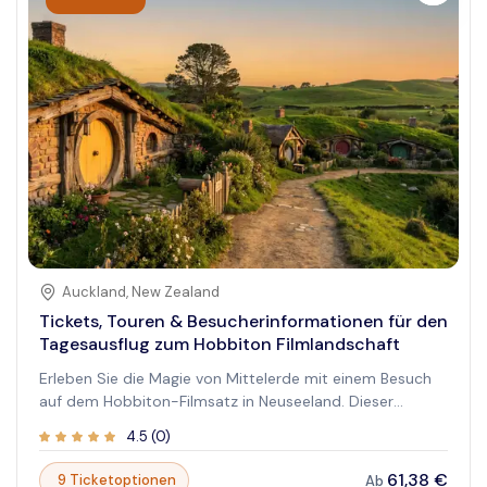
gelegen, lädt die eindrucksvolle Präsenz des Turms
Reisende ein, in die Vergangenheit einzutauchen.
Umgeben von malerischen Landschaften und
Stadtblicken verspricht ein Besuch hier eine
bereichernde Erfahrung, die Geschichte, Architektur und
Panoramasichten verbindet. Ob Sie sich für Geschichte
interessieren oder bemerkenswerte Fotomöglichkeiten
suchen, der Gediminas-Turm ist ein Muss und fängt den
Geist Vilniuss ein.
Auckland
,
New Zealand
Tickets, Touren & Besucherinformationen für den
Tagesausflug zum Hobbiton Filmlandschaft
Erleben Sie die Magie von Mittelerde mit einem Besuch
auf dem Hobbiton-Filmsatz in Neuseeland. Dieser
ikonische Drehort bietet einen einzigartigen Einblick in
4.5
(
0
)
die beliebte Welt von Der Herr der Ringe und Der Hobbit.
Während Sie durch die üppige, hügelige Landschaft
61,38 €
9 Ticketoptionen
Ab