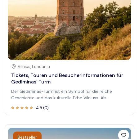
Vilnius
,
Lithuania
Tickets, Touren und Besucherinformationen für
Gediminas' Turm
Der Gediminas-Turm ist ein Symbol für die reiche
Geschichte und das kulturelle Erbe Vilniuss. Als
Wahrzeichen der litauischen Hauptstadt bietet er
4.5
(
0
)
Besuchern einen einzigartigen Einblick in die
mittelalterliche Vergangenheit Litauens. Die Erkundung
dieser historischen Festung bietet nicht nur
atemberaubende Ausblicke, sondern auch eine tiefe
Verbindung zu den Wurzeln des Landes. Auf einem Hügel
Bestseller