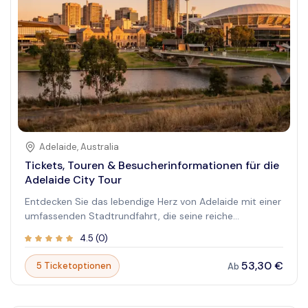
ehrfurchtgebietende Präsenz von David aus erster Hand
erleben möchten. Die Hallen der Galerie sind voller
Geschichten von Künstlern, die die westliche Kunst
geprägt haben, was jeden Besuch zu einer
unvergesslichen Reise durch die Geschichte macht.
Adelaide
,
Australia
Tickets, Touren & Besucherinformationen für die
Adelaide City Tour
Entdecken Sie das lebendige Herz von Adelaide mit einer
umfassenden Stadtrundfahrt, die seine reiche
Geschichte, moderne Attraktionen und atemberaubende
4.5
(
0
)
Landschaften präsentiert. Ob Sie zum ersten Mal hier
sind oder wiederkommen, um mehr zu erkunden – diese
53,30 €
5 Ticketoptionen
Ab
Tour bietet eine einzigartige Möglichkeit, die vielfältige
Kultur und die malerische Schönheit der Stadt zu
erleben. Genießen Sie geführte Einblicke, malerische