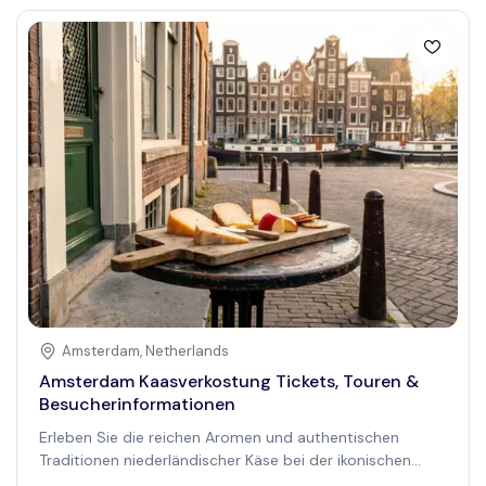
genießen Sie authentische regionale Aromen, während
Sie diese lebendige Region erkunden. Perfekt für
Naturliebhaber und Kulturinteressierte, verbindet diese
Tour landschaftliche Schönheit mit kulturellen Einblicken
und macht jeden Moment unvergesslich. Erleben Sie den
berauschenden Duft frischer Zitronen, machen Sie
atemberaubende Fotos von Küstenklippen und genießen
Sie den Geschmack frisch hergestellter
Zitronenprodukte. Ob Sie einen entspannten Tag oder
eine bildende Reise suchen, die Amalfi Zitronen-Tour
bietet ein wirklich authentisches italienisches Erlebnis,
das bleibende Erinnerungen und eine erneuerte
Wertschätzung für die lokalen Traditionen hinterlässt.
Amsterdam
,
Netherlands
Amsterdam Kaasverkostung Tickets, Touren &
Besucherinformationen
Erleben Sie die reichen Aromen und authentischen
Traditionen niederländischer Käse bei der ikonischen
Amsterdam Kaasverkostung. Diese beliebte Attraktion