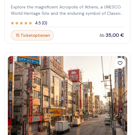
Explore the magnificent Acropolis of Athens, a UNESCO
World Heritage Site and the enduring symbol of Classical
Greece. Perched high above the bustling city, this
4.5
(
0
)
ancient citadel invites visitors to step back in time and
witness the architectural marvels that defined a
35,00 €
15 Ticketoptionen
Ab
civilization. At its heart stands the Parthenon, the
majestic temple dedicated to the goddess Athena,
embodying the peak of Doric order. A visit here offers a
profound journey through history, art, and philosophy,
providing unparalleled panoramic views of Athens and
the Aegean beyond. Discover the legends and stories
embedded in every stone of this historic site.