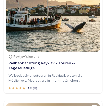
Reykjavík
,
Iceland
Walbeobachtung Reykjavik Touren &
Tagesausflüge
Walbeobachtungstouren in Reykjavik bieten die
Möglichkeit, Meerestiere in ihrem natürlichen
Lebensraum zu beobachten. Diese Touren starten im
4.5
(
0
)
alten Hafen von Reykjavík und führen Sie in die Faxaflói-
Bucht , wo Sie verschiedene Walarten , Delfine und
Seevögel beobachten können. Sachkundige Guides
geben Einblicke in das marine Ökosystem und das