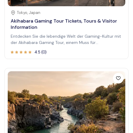
Tokyo
,
Japan
Akihabara Gaming Tour Tickets, Tours & Visitor
Information
Entdecken Sie die lebendige Welt der Gaming-Kultur mit
der Akihabara Gaming Tour, einem Muss für
Technikliebhaber und Anime-Enthusiasten. Diese
4.5
(
0
)
immersive Tour bietet einen Einblick in Japans ikonisches
Elektronik- und Spiegebiet, das modernes
Entertainment mit Popkultur verbindet. Erleben Sie
interaktive Ausstellungen, erkunden Sie Themen-Cafés
und tauchen Sie ein in Japans reiche Gaming-Tradition.