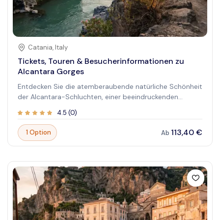
Catania
,
Italy
Tickets, Touren & Besucherinformationen zu
Alcantara Gorges
Entdecken Sie die atemberaubende natürliche Schönheit
der Alcantara-Schluchten, einer beeindruckenden
geologischen Formation, die über Millionen von Jahren
4.5
(
0
)
durch die Natur geformt wurde. Dieser bekannte Ort
bietet eine einzigartige Mischung aus Abenteuer,
113,40 €
1 Option
Ab
Geschichte und malerischer Landschaft, perfekt für
Entdecker und Naturliebhaber. Beginnen Sie eine Reise
durch kristallklares Wasser und raue Klippen, die eine
unvergessliche Kulisse für Outdoor-Aktivitäten bieten.
Erleben Sie den Nervenkitzel beim Navigieren durch die
Flussströmungen, bewundern Sie die hoch aufragenden
Felsformationen und tauchen Sie ein in die ruhige
Wildnis. Ob Sie nach adrenalingeladenen Abenteuern