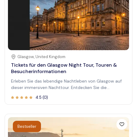
und atemberaubende Aussichten und ist somit ein Muss
für Besucher, die Spannung suchen und die Natur
erkunden möchten.
Glasgow
,
United Kingdom
Tickets für den Glasgow Night Tour, Touren &
Besucherinformationen
Erleben Sie das lebendige Nachtleben von Glasgow auf
dieser immersiven Nachttour. Entdecken Sie die
beleuchteten Sehenswürdigkeiten, versteckte Juwelen
4.5
(
0
)
und lebhaften lokale Orte, wenn die Nacht hereinbricht.
Perfekt für diejenigen, die das dynamische Ambiente von
Glasgow nach Sonnenuntergang erkunden möchten.
Bestseller