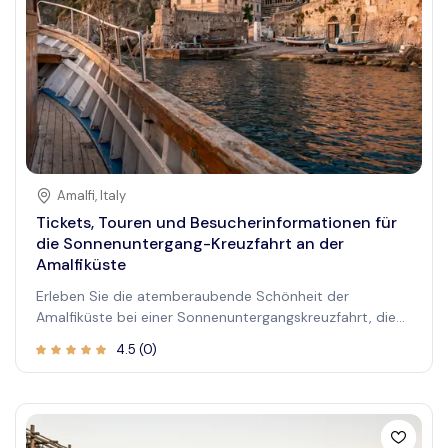
oder friedlichen Wanderungen in der Natur suchen, die
Alcantara-Schlucht verspricht ein unvergessliches
Erlebnis, das Sie mit der rohen Kraft und Schönheit der
Natur verbindet.
Amalfi
,
Italy
Tickets, Touren und Besucherinformationen für
die Sonnenuntergang-Kreuzfahrt an der
Amalfiküste
Erleben Sie die atemberaubende Schönheit der
Amalfiküste bei einer Sonnenuntergangskreuzfahrt, die
unvergessliche Ausblicke und Momente verspricht. Diese
4.5
(
0
)
ruhige Reise bietet eine perfekte Flucht, um die
zerklüfteten Klippen und bunten Dörfer der Küste vom
Wasser aus zu bewundern, begleitet vom warmen
Glühen der untergehenden Sonne. Stellen Sie sich vor,
wie Sie über das schimmernde Meer gleiten, während