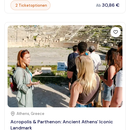
Erlebnis lädt Sie ein, in das reiche kulturelle Erbe
30,86 €
2 Ticketoptionen
Ab
einzutauchen und staunen Sie über die Ruinen, die
Geschichten vergangener Jahrhunderte erzählen.
Begleiten Sie uns auf einer unvergesslichen Reise zurück
in die Vergangenheit, wo Sie historische Tempel, große
Theater und alte Straßen bewundern können. Ob
Geschichtsbegeisterter oder neugieriger Reisender, diese
Tour bietet ein einzigartiges Fenster in die Vergangenheit,
das Ihren Besuch sowohl lehrreich als auch inspirierend
macht.
Athens
,
Greece
Acropolis & Parthenon: Ancient Athens' Iconic
Landmark