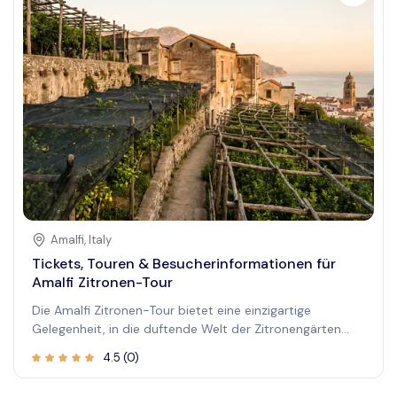
der Himmel sich in ein Kaleidoskop lebendiger Farben
verwandelt, und eine friedliche und romantische
Atmosphäre schafft. Egal, ob Sie eine ruhige Auszeit
suchen oder ein malerisches Abenteuer erleben
möchten, diese Kreuzfahrt bietet eine außergewöhnliche
Möglichkeit, eine der beeindruckendsten Regionen
Italiens zu erkunden und dabei luxuriösen Komfort sowie
spektakuläre Aussichten zu genießen.
Amalfi
,
Italy
Tickets, Touren & Besucherinformationen für
Amalfi Zitronen-Tour
Die Amalfi Zitronen-Tour bietet eine einzigartige
Gelegenheit, in die duftende Welt der Zitronengärten
entlang der atemberaubenden Amalfi-Küste Italiens
4.5
(
0
)
einzutauchen. Entdecken Sie malerische Landschaften,
lernen Sie über traditionelle Anbaumethoden und