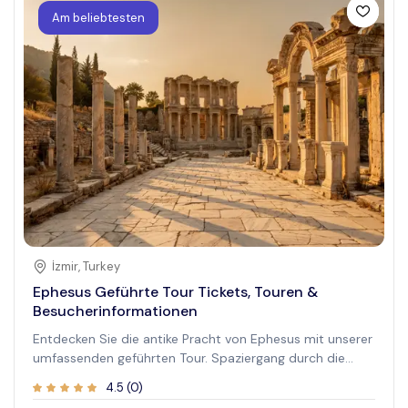
Verhalten der Tiere . Walbeobachtungstouren in
Am beliebtesten
Reykjavik sind ein unvergessliches Erlebnis und bieten
eine einzigartige Perspektive auf Islands Naturschönheit .
Viele Besucher wählen diese Touren, um Wale aus
nächster Nähe zu erleben und mehr über
Meeresschutzmaßnahmen zu erfahren. Egal, ob Sie ein
Naturliebhaber sind oder einfach nur ein Abenteuer
suchen, eine Walbeobachtungstour in Reykjavik
verspricht eine unvergessliche Begegnung mit Islands
Tierwelt .
İzmir
,
Turkey
Ephesus Geführte Tour Tickets, Touren &
Besucherinformationen
Entdecken Sie die antike Pracht von Ephesus mit unserer
umfassenden geführten Tour. Spaziergang durch die
Geschichte, während Sie eine der besterhaltenen
4.5
(
0
)
archäologischen Stätten in der Türkei erkunden. Dieses