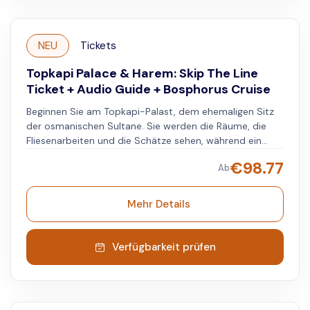
Bosporus schweifen. Besuchen Sie die Haremsquartiere
und erfahren Sie mehr über das Leben im Palast.
NEU
Tickets
Topkapi Palace & Harem: Skip The Line
Ticket + Audio Guide + Bosphorus Cruise
Beginnen Sie am Topkapi-Palast, dem ehemaligen Sitz
der osmanischen Sultane. Sie werden die Räume, die
Fliesenarbeiten und die Schätze sehen, während ein
Expertenguide die Geschichten und die Geschichte
€
98.77
Ab
dieses Wahrzeichens erzählt. Anschließend
unternehmen Sie eine ruhige Bootstour auf dem
Bosporus. Sie sehen die Skyline Istanbuls, historische
Mehr Details
Festungen, Paläste und die Bosporus-Brücke. Diese Tour,
die eine kulturelle Tour mit einer entspannenden
Bootstour kombiniert, bietet einen vollständigen
Verfügbarkeit prüfen
Überblick über das Erbe und die Schönheit Istanbuls.