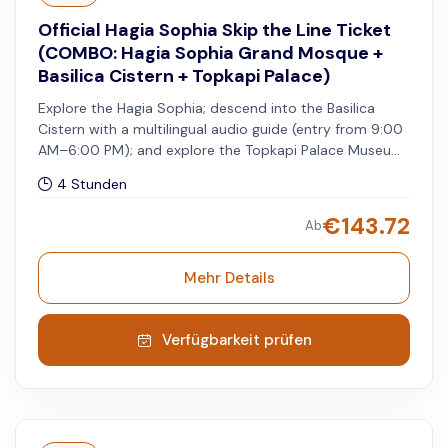
Official Hagia Sophia Skip the Line Ticket
(COMBO: Hagia Sophia Grand Mosque +
Basilica Cistern + Topkapi Palace)
Explore the Hagia Sophia; descend into the Basilica
Cistern with a multilingual audio guide (entry from 9:00
AM–6:00 PM); and explore the Topkapi Palace Museum
with skip-the-line access and audio guide. A
4 Stunden
representative will escort you from the meeting point
to the skip-the-line entrance of the Topkapi Palace on
€
143.72
Ab
your selected date and time. You can visit the Hagia
Sophia and Basilica Cistern on different days within the
validity period stated on the vouchers.
Mehr Details
Verfügbarkeit prüfen