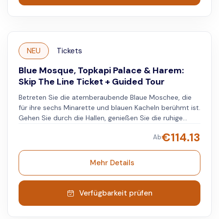
erkunden Sie nach der Tour den Harem in Ihrem eigenen
Tempo.
NEU
Tickets
Blue Mosque, Topkapi Palace & Harem:
Skip The Line Ticket + Guided Tour
Betreten Sie die atemberaubende Blaue Moschee, die
für ihre sechs Minarette und blauen Kacheln berühmt ist.
Gehen Sie durch die Hallen, genießen Sie die ruhige
Atmosphäre und bewundern Sie die detaillierten
€
114.13
Ab
Kunstwerke. Verpassen Sie nicht die große zentrale
Gebetshalle und die beeindruckende Kuppel. Als
Nächstes besuchen Sie den historischen Topkapi-Palast
Mehr Details
und erhalten einen Einblick in das Leben der
osmanischen Sultane mit ihren mit Juwelen
geschmückten Schwertern und alten Manuskripten.
Verfügbarkeit prüfen
Schlendern Sie durch die Gärten, genießen Sie die
friedliche Umgebung und lassen Sie den Blick über den