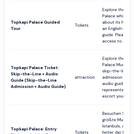
Explore the Top
Palace while lea
Topkapi Palace Guided
about its histor
Tickets
Tour
an English-spea
guide. Please no
access to...
Explore the Top
Palace Museum 
Topkapi Palace Ticket:
skip-the-line
Skip-the-Line + Audio
attraction
admission and 
Guide (Skip-the-Line
audio guide. A
Admission + Audio Guide)
representative w
escort you fro...
Besuchen Sie d
größte Museum
Istanbuls, das s
Topkapi Palace: Entry
Tickets
hinter der Hagi