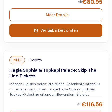
€
80.95
Ab
**Topkapi-Palast** erwarten Sie kunstvoll gestaltete
Innenräume mit filigranen Ornamenten, vergoldeten
Akzenten und farbenfrohen Wandmalereien, die einen
Mehr Details
Einblick in das höfische Leben jener Zeit bieten. Mit dem
**downloadbaren Audioguide** erfahren Sie unterwegs
mehr über die Geschichte des Palasts, das Leben im
Verfügbarkeit prüfen
**Harem** und die Menschen, die hier einst lebten.
NEU
Tickets
Hagia Sophia & Topkapi Palace: Skip The
Line Tickets
Machen Sie sich bereit, die reiche Geschichte Istanbuls
mit einem Kombiticket für die Hagia Sophia und den
Topkapi-Palast zu erkunden. Bewundern Sie die
Schönheit der Hagia Sophia, die für ihre beeindruckende
€
116.56
Ab
Architektur und Mosaike bekannt ist. Besuchen Sie
anschließend den opulenten Topkapi-Palast, wo Sie