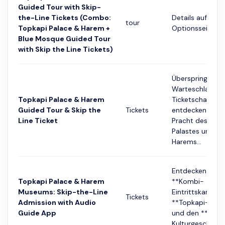
Guided Tour with Skip-
the-Line Tickets (Combo:
Details auf der
tour
Topkapi Palace & Harem +
Optionsseite
Blue Mosque Guided Tour
with Skip the Line Tickets)
Überspringen Si
Warteschlange
Topkapi Palace & Harem
Ticketschalter 
Guided Tour & Skip the
Tickets
entdecken Sie d
Line Ticket
Pracht des Top
Palastes und de
Harems...
Entdecken Sie m
Topkapi Palace & Harem
**Kombi-
Museums: Skip-the-Line
Eintrittskarte**
Tickets
Admission with Audio
**Topkapi-Pala
Guide App
und den **Hare
Kulturgeschichte 