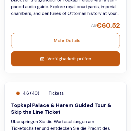
Discover the grandeur of Topkapi Palace with a self-
paced audio guide. Explore royal courtyards, imperial
chambers, and centuries of Ottoman history at your
own pace.
€
60.52
Ab
Mehr Details
Verfügbarkeit prüfen
4.6
(
40
)
Tickets
Topkapi Palace & Harem Guided Tour &
Skip the Line Ticket
Überspringen Sie die Warteschlangen am
Ticketschalter und entdecken Sie die Pracht des