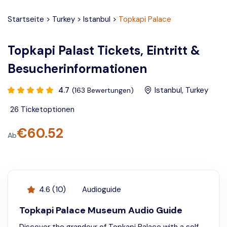
Startseite
>
Turkey
>
Istanbul
>
Topkapi Palace
Topkapi Palast Tickets, Eintritt &
Besucherinformationen
4.7
Istanbul
,
Turkey
(
163
Bewertungen
)
26
Ticketoptionen
€
60.52
Ab
4.6
(
10
)
Audioguide
Topkapi Palace Museum Audio Guide