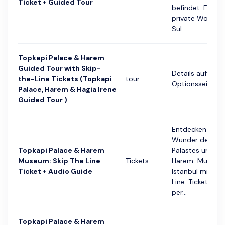
Ticket + Guided Tour
befindet. Einst 
private Wohnsit
Sul...
Topkapi Palace & Harem
Guided Tour with Skip-
Details auf der
the-Line Tickets (Topkapi
tour
Optionsseite
Palace, Harem & Hagia Irene
Guided Tour )
Entdecken Sie d
Wunder des To
Topkapi Palace & Harem
Palastes und de
Museum: Skip The Line
Tickets
Harem-Museums
Ticket + Audio Guide
Istanbul mit Sk
Line-Tickets un
per...
Topkapi Palace & Harem