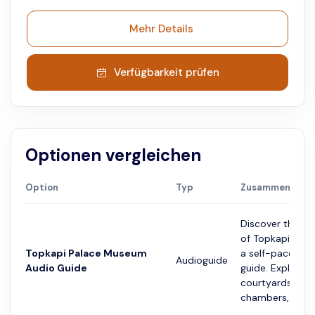
Mehr Details
Verfügbarkeit prüfen
Optionen vergleichen
Option
Typ
Zusammenfassu
Discover the gr
of Topkapi Pala
Topkapi Palace Museum
a self-paced au
Audioguide
Audio Guide
guide. Explore r
courtyards, impe
chambers, and..