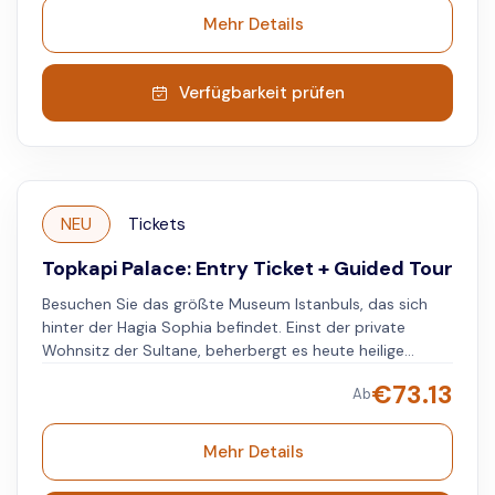
prächtige Räume und wertvolle Artefakte aus dem
Mehr Details
Osmanischen Reich finden.
Verfügbarkeit prüfen
NEU
Tickets
Topkapi Palace: Entry Ticket + Guided Tour
Besuchen Sie das größte Museum Istanbuls, das sich
hinter der Hagia Sophia befindet. Einst der private
Wohnsitz der Sultane, beherbergt es heute heilige
Reliquien, eine Schatzkammer und historische Küchen.
€
73.13
Ab
Erforschen Sie die Geschichte und Kultur Istanbuls
anhand der Ausstellungsstücke.
Mehr Details