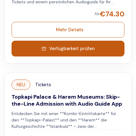
Tickets und einem persönlichen Audioguide für Ihr
Smartphone. Umgehen Sie lange Warteschlangen mit
€
74.30
Ab
bevorzugtem Einlass und einem Gastgeber, der Sie
hineinführt. Erkunden Sie den Palast in Ihrem eigenen
Tempo und tauchen Sie in die osmanische Geschichte,
Mehr Details
Kunst und Architektur ein, während Ihr Audioguide Sie
mit Fakten versorgt. Genießen Sie die Besichtigung von
königlichem Schmuck, religiösen Relikten und die
Verfügbarkeit prüfen
Aussicht auf die Stadt und den Bosporus.
NEU
Tickets
Topkapi Palace & Harem Museums: Skip-
the-Line Admission with Audio Guide App
Entdecken Sie mit einer **Kombi-Eintrittskarte** für
den **Topkapi-Palast** und den **Harem** die
Kulturgeschichte **Istanbuls** – zwei der
bedeutendsten historischen Stätten der Stadt. Im