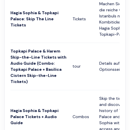
Machen Sie sich
die reiche Gesc
Hagia Sophia & Topkapi
Istanbuls mit e
Palace: Skip The Line
Tickets
Kombiticket für 
Tickets
Hagia Sophia u
Topkapi-Pala...
Topkapi Palace & Harem
Skip-the-Line Tickets with
Audio Guide (Combo:
Details auf der
tour
Topkapi Palace + Basilica
Optionsseite
Cistern Skip-the-Line
Tickets)
Skip the ticket l
and discover th
Hagia Sophia & Topkapi
history of Topk
Palace Tickets + Audio
Combos
Palace and Hagi
Guide
Sophia with fas
access and a