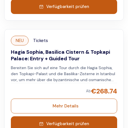
Verfügbarkeit prüfen
NEU
Tickets
Hagia Sophia, Basilica Cistern & Topkapi
Palace: Entry + Guided Tour
Bereiten Sie sich auf eine Tour durch die Hagia Sophia,
den Topkapi-Palast und die Basilika-Zisterne in Istanbul
vor, um mehr über die byzantinische und osmanische
Geschichte zu erfahren. Beginnen Sie an der Basilika-
€
268.74
Ab
Zisterne und gehen Sie auf Holzplattformen über dem
Wasser. Besuchen Sie die Hagia Sophia und sehen Sie,
wie sie sich von einer griechisch-orthodoxen Kirche in
Mehr Details
eine Moschee verwandelt hat. Erreichen Sie den
Topkapi-Palast und erkunden Sie seine Gebäude,
Pavillons und Höfe. Hören Sie dem Guide zu, der Ihnen
Verfügbarkeit prüfen
Einblicke in das Leben im Osmanischen Reich gibt, und