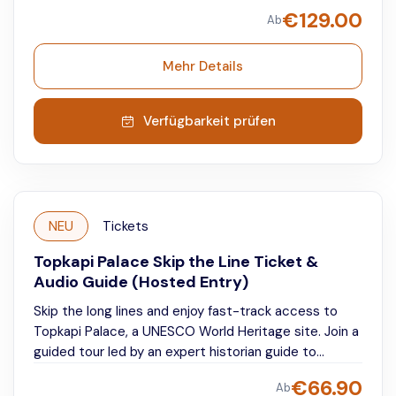
guide.
Explore two of Istanbul’s most iconic
€
129.00
Ab
landmarks at your own pace while listening to
detailed, engaging commentary that brings centuries
of architecture, culture, and empire to life.
Mehr Details
Verfügbarkeit prüfen
NEU
Tickets
Topkapi Palace Skip the Line Ticket &
Audio Guide (Hosted Entry)
Skip the long lines and enjoy fast-track access to
Topkapi Palace, a UNESCO World Heritage site. Join a
guided tour led by an expert historian guide to
discover the palace’s most fascinating highlights and
€
66.90
Ab
stories. Afterward, explore freely at your own pace