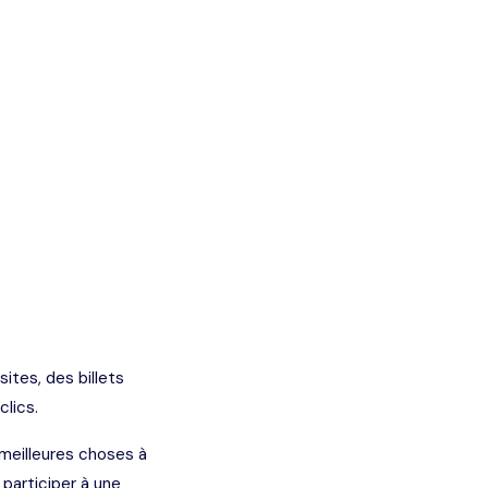
tes, des billets
lics.
 meilleures choses à
participer à une