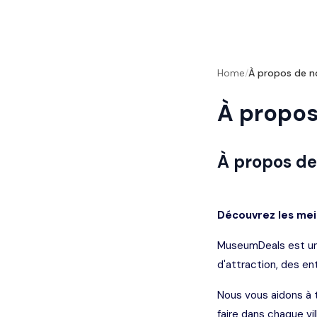
Home
/
À propos de n
À propos
À propos d
Découvrez les mei
MuseumDeals est une
d'attraction, des e
Nous vous aidons à t
faire dans chaque vi