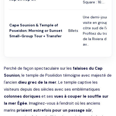
Square : 16:...
Une demi-journée 
visite en groupe de
Cape Sounion & Temple of
côte sud de l'Attiqu
Poseidon: Morning or Sunset
Billets
Profitez du trajet l
Small-Group Tour + Transfer
de la Riviera d'Athè
av...
Perché de façon spectaculaire sur les
falaises du Cap
Sounion
, le temple de Poséidon témoigne avec majesté de
l'ancien
dieu grec de la mer
. Le temple captive les
visiteurs depuis des siècles avec ses emblématiques
colonnes doriques
et ses
vues à couper le souffle sur
la mer Égée
. Imaginez-vous à l'endroit où les anciens
marins
priaient autrefois pour un passage sûr
,