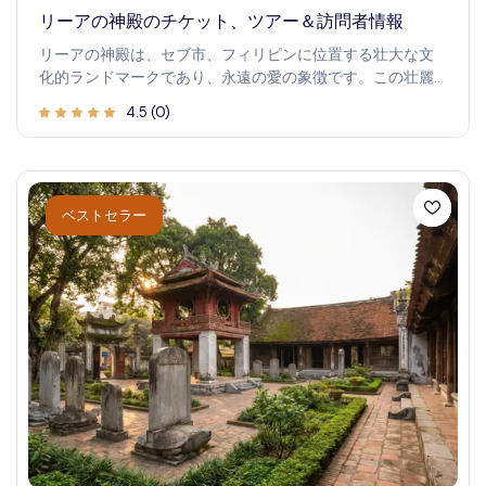
リーアの神殿のチケット、ツアー＆訪問者情報
リーアの神殿は、セブ市、フィリピンに位置する壮大な文
化的ランドマークであり、永遠の愛の象徴です。この壮麗
な建築は、訪れる人々に遺産、芸術、歴史へのユニークな
4.5
(
0
)
洞察を提供し、緑豊かな景観やパノラマビューの背景に設
定されています。この神殿を探索することは、複雑な建築
と感動的な物語に満ちた充実した体験を提供します。建築
に熱中する人でも、静かな精神的な逃避を求める人でも、
リーアの神殿は忘れられない訪問を約束します。美しく整
ベストセラー
えられた庭園を散策し、華麗な彫刻に驚き、静けさと畏敬
の念を感じてください。この荘厳な場所は、歴史、神話、
芸術の融合に没入し、思索、写真撮影、レジャーに最適な
場所を提供します。ぜひ訪れて、リーアの神殿を特別な場
所にする時を超えた美しさを発見してください。