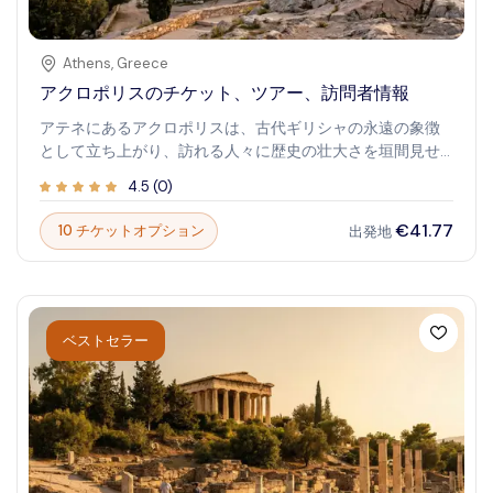
Athens
,
Greece
アクロポリスのチケット、ツアー、訪問者情報
アテネにあるアクロポリスは、古代ギリシャの永遠の象徴
として立ち上がり、訪れる人々に歴史の壮大さを垣間見せ
ます。この象徴的な考古学的遺跡は、豊かな遺産と卓越し
4.5
(
0
)
た建築を探索しようとする何百万もの旅行者を惹きつけて
います。アクロポリスを歩くことは、古典文明への没入の
€41.77
10 チケットオプション
出発地
旅であり、すべての石が物語を語ります。古代の高所から
アテネのパノラマビューを体験し、パルテノン神殿、エレ
クテイオン、アテナニケの寺院などの歴史的建造物に感嘆
してください。歴史愛好家でも好奇心旺盛な旅行者でも、
アクロポリスを訪れることは、荘厳な遺跡の中で忘れられ
ベストセラー
ない冒険を約束します。