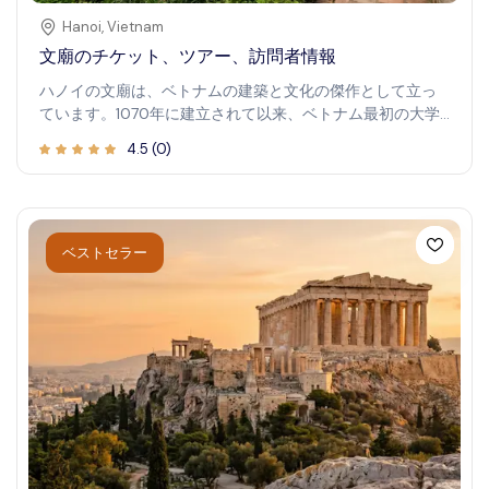
Hanoi
,
Vietnam
文廟のチケット、ツアー、訪問者情報
ハノイの文廟は、ベトナムの建築と文化の傑作として立っ
ています。1070年に建立されて以来、ベトナム最初の大学
であり、学問の象徴となっています。この歴史的な場所を
4.5
(
0
)
訪れることで、ベトナムの教育遺産と豊かな歴史について
独特な洞察を得ることができます。この複合施設は、その
静かな雰囲気、伝統的なデザイン、古代学者を称える石碑
で有名です。寺院を探索しながら、何世紀にもわたるベト
ナムの知識の伝統に触れつつ、平和な庭園や古典的な建築
ベストセラー
を楽しむことができます。歴史愛好家、文化探究者、旅行
愛好者誰にとっても、都市の喧騒から離れた充実した体験
を約束します。