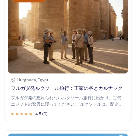
Hurghada
,
Egypt
フルガダ発ルクソール旅行：王家の谷とカルナック
フルガダ発の忘れられないルクソール旅行に出かけ、古代
エジプトの驚異に浸ってください。 ルクソールは、歴史に
彩られ、記念碑的な寺院や墓が豊富にある都市 で、あなた
4.5
(
0
)
の発見を待っています。ルクソールへの旅は、 ファラオ、
神々、そしてこの素晴らしい文明の豊かな文化遺産 を垣間
見ることができる、時を遡る旅です。 巨大なカルナック神
殿から王家の谷 まで、ルクソールの象徴的なランドマーク