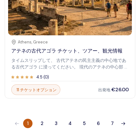
Athens
,
Greece
アテネの古代アゴラ チケット、ツアー、観光情報
タイムスリップして、 古代アテネの民主主義の中心地であ
る古代アゴラ に浸ってください。 現代のアテネの中心部 に
位置するこの史跡は、かつては 政治 、 社会 、 商業生活 の
4.5
(
0
)
にぎやかな 中心地 でした。 寺院 、 公共建造物 、 市場 の
遺跡を散策し、古代 ギリシャ社会 を形作った活発な議論や
€26.00
11 チケットオプション
出発地
日常の活動を想像してみてください。古代アゴラは、この
地によく訪れた ソクラテス 、 プラトン 、その他の影響力
のある人物の世界を垣間見ることができます。 民主主義の
発祥地 を探検し、古代アテネの不朽の遺産を体験してくだ
さい。
1
2
3
4
5
6
7