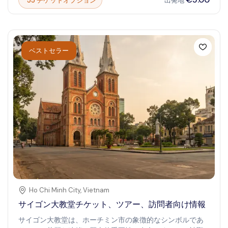
55 チケットオプション
出発地
Mount Vesuvius in 79 AD. Wander through the
remarkably preserved streets, houses, and public
buildings, and imagine the vibrant civilization that once
thrived here. Discover the poignant stories of the people
who lived and died in Pompeii , their lives immortalized in
ベストセラー
the ruins and artifacts unearthed by archaeologists. A
visit to Pompeii is an unforgettable journey into the
past, a powerful reminder of the forces of nature and
the enduring spirit of humanity.
Ho Chi Minh City
,
Vietnam
サイゴン大教堂チケット、ツアー、訪問者向け情報
サイゴン大教堂は、ホーチミン市の象徴的なシンボルであ