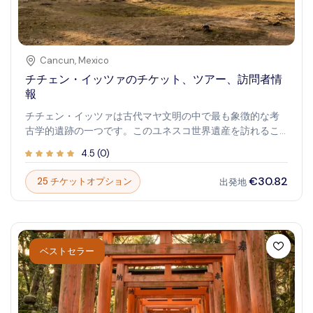
Cancun
,
Mexico
チチェン・イッツァのチケット、ツアー、訪問者情
報
チチェン・イッツァは古代マヤ文明の中で最も象徴的な考
古学的遺跡の一つです。このユネスコ世界遺産を訪れるこ
とで、マヤの豊かな歴史、文化、建築の驚異を垣間見るこ
4.5
(
0
)
とができます。サイトは見事なピラミッド、神聖なセノー
テ、複雑な彫刻で知られ、過ぎ去った時代の物語を語って
€30.82
25 チケットオプション
出発地
います。チチェン・イッツァの探索は単なる観光を超え、
歴史と謎の旅です。古代の遺跡を歩き、高くそびえる建造
物に驚き、かつてこの重要な文化の中心地で響いていた壮
大さを想像してください。歴史愛好家や好奇心旺盛な旅行
者にとって、印象に残る冒険と美の体験を約束します。
ベストセラー