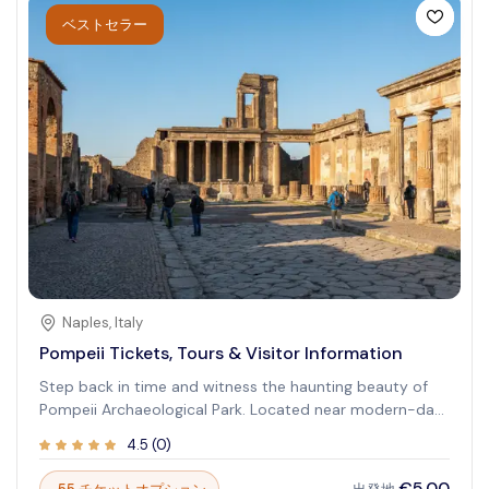
は、畏敬の念を起こさせる体験を約束します。ルクソール
ベストセラー
を訪れることは、古代エジプトの壮大さを目の当たりに
し、忘れられない思い出を作る比類のない機会を提供しま
す。
Naples
,
Italy
Pompeii Tickets, Tours & Visitor Information
Step back in time and witness the haunting beauty of
Pompeii Archaeological Park. Located near modern-day
Pompeii, Italy, this UNESCO World Heritage site offers a
4.5
(
0
)
unique glimpse into the daily life of an ancient Roman
city frozen in time by the catastrophic eruption of
€5.00