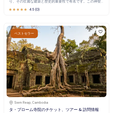
り、その壮麗な建築と歴史的重要性で有名です。この神聖
な場所を訪れることで、ベトナムの植民地時代の過去や精
4.5
(
0
)
神的な遺産を垣間見ることができます。建築愛好者や歴史
愛好者のいずれにも、貴重な体験を約束します。内部に足
を踏み入れると、精細なステンドグラスの窓、複雑なデザ
インの要素、そして静けさの中で思索できる雰囲気を楽し
めます。教会の周囲を探索することで、地元の生活や文化
ベストセラー
遺産の活気ある一端も垣間見ることができ、ビジュアル的
に魅力的で文化的にも意味深い訪問となります。
Siem Reap
,
Cambodia
タ・プローム寺院のチケット、ツアー & 訪問情報