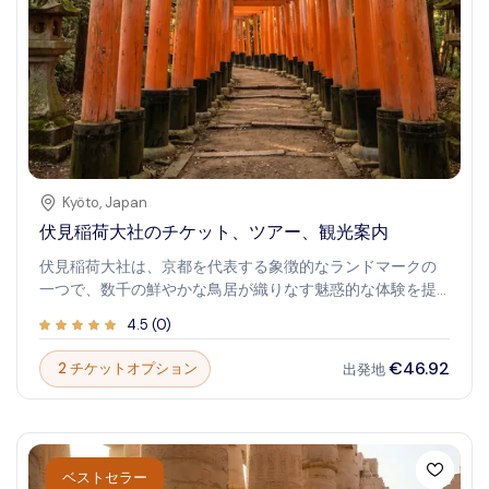
Kyöto
,
Japan
伏見稲荷大社のチケット、ツアー、観光案内
伏見稲荷大社は、京都を代表する象徴的なランドマークの
一つで、数千の鮮やかな鳥居が織りなす魅惑的な体験を提
供します。この神聖な場所は、森林に囲まれた道が迷宮の
4.5
(
0
)
ように入り組み、神秘的な雰囲気を醸し出すことで知られ
ています。訪れる人々は、その精神的な意義と美しい風景
€46.92
2 チケットオプション
出発地
に感動し、 日本の必訪スポットとなっています。
ベストセラー