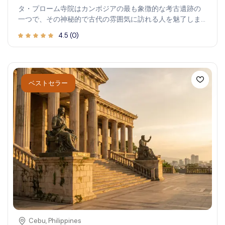
タ・プローム寺院はカンボジアの最も象徴的な考古遺跡の
一つで、その神秘的で古代の雰囲気に訪れる人を魅了しま
す。アンコール遺跡公園内に位置し、壮大な遺跡と自然の
4.5
(
0
)
手による再生が融合し、まるで時間を遡るかのような幻想
的な体験を創り出しています。タ・プロームを探訪するこ
とで、クメールの歴史や建築技術の独創性を深く知ること
ができます。高くそびえる木々の間を迷路のように進み、
根が石壁と絡み合う光景や、古代の物語のささやきを聞き
ベストセラー
ながらジャングルの景色を堪能してください。歴史、自
然、精神性が融合した場所で、歴史好き、写真愛好家、文
化に深く触れたい旅行者にとって忘れられない冒険となる
でしょう。
Cebu
,
Philippines