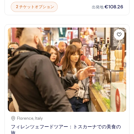
伝統について学ぶ素晴らしい機会を提供します。ワイン愛
€108.26
2 チケットオプション
出発地
好家や好奇心旺盛な旅人の方々にとって、景色豊かな風景
の中で忘れられないひとときを約束するガイド付き体験で
す。感覚を喜ばせ、チリのワイン文化への理解を深める旅
に出かけましょう。陽光に輝くブドウ畑を歩き、専門家に
よるテイスティングを楽しみ、息を呑むような景色に浸る
ことで、このツアーは旅のハイライトとなります。カジュ
アルな探検者もワイン通も満足できる内容で、カサブラン
カ渓谷を訪れる価値のある場所として、その魅力を存分に
味わえます。
Florence
,
Italy
フィレンツェフードツアー：トスカーナでの美食の
旅