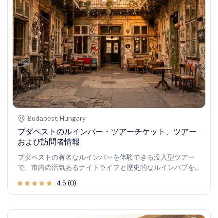
Budapest
,
Hungary
ブダペストのルインバー・ツアーチケット、ツアー
および訪問者情報
ブダペストの有名なルインバーを体験できる没入型ツアー
で、市内の活気あるナイトライフと歴史的なルインパブを
巡ります。このユニークな経験は、文化、歴史、賑やかな
4.5
(
0
)
エンターテイメントが融合し、ブダペストの精神を捉えて
います。古代の中庭を歩き、隠れた宝物を発見し、ブダペ
ストの著名なナイトライフシーンを味わえます。歴史愛好