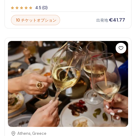
を探索しましょう。テヴェレ川の西岸に位置するこの古代
4.5
(
0
)
地区は、狭い石畳の道、中世の家々、絵のように美しい広
場が魅力的な迷路のように広がっています。トラステヴェ
€41.77
10 チケットオプション
出発地
レは、美食、職人の工房、活気あるナイトライフの中心地
であり、地元のローマの生活に深く浸る体験を提供しま
す。伝統的なイタリアの味を紹介する楽しいフードツアー
から、ライトアップされた路地を散策する夜の散歩まで、
トラステヴェレは時間と文化を巡る忘れられない旅を約束
し、訪問者が永遠の都の鼓動を真に感じられるようにしま
す。
Athens
,
Greece