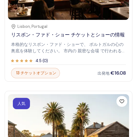
Lisbon
,
Portugal
リスボン・ファド・ショー チケットとショーの情報
本格的なリスボン・ファド・ショーで、 ポルトガルの心の
奥底を体験してください。 市内の 親密な会場 で行われるこ
れらのショーは、 ポルトガル文化への力強く感情的な一瞥
4.5
(
0
)
を提供します。 照明が暗くなると、期待が膨らみ、忘れら
れないメロディーが始まります。ファドの生の感情と芸術
€16.08
13 チケットオプション
出発地
性に心を動かされる準備をしてください。 音楽を通して、
情熱、 サウダージ （憧れ）、そしてリスボンの活気に満ち
た精神 が生き生きと蘇るのを感じてください。
人気