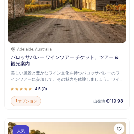
Adelaide
,
Australia
バロッサバレー ワインツアー チケット、ツアー &
観光案内
美しい風景と豊かなワイン文化を持つバロッサバレーのワ
インツアーに参加して、その魅力を体験しましょう。ワイ
ン愛好家やユニークな体験を求める旅行者に最適で、有名
4.5
(
0
)
なワイナリーを巡りながら世界最高峰のワインを試飲でき
る絶好の機会です。醸造の伝統に触れながら、思い出に残
€119.93
1 オプション
出発地
るひとときをお楽しみください。
人気