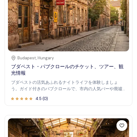
Budapest
,
Hungary
ブダペスト・パブクロールのチケット、ツアー、観
光情報
ブダペストの活気あふれるナイトライフを体験しましょ
う。ガイド付きのパブクロールで、市内の人気バーや廃墟
パブを巡ります。この臨場感あふれるツアーは、ブダペス
4.5
(
0
)
トの伝説的な飲酒文化を探索し、活気ある雰囲気の中で他
の旅行者と交流したい方に最適です。