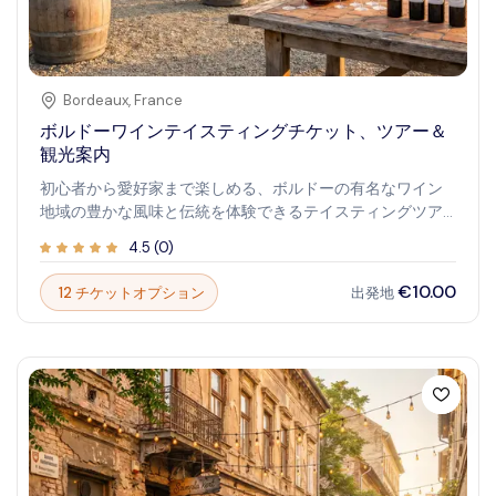
Bordeaux
,
France
ボルドーワインテイスティングチケット、ツアー＆
観光案内
初心者から愛好家まで楽しめる、ボルドーの有名なワイン
地域の豊かな風味と伝統を体験できるテイスティングツア
ー。ワイン醸造の深い理解とともに、フランスの伝説的な
4.5
(
0
)
ワイン文化により近づく試飲セッションを提供します。歴
史的なブドウ畑を散策し、絶品のワインを試飲し、セミナ
€10.00
12 チケットオプション
出発地
ーやワイン醸造者、ソムリエから古くから伝わる伝統につ
いて学びましょう。ボルドーワインテイスティングは、味
覚を刺激しフランスのワイン醸造遺産の優雅さに浸る感覚
の旅を約束します。