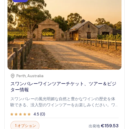
Perth
,
Australia
スワンバレーワインツアーチケット、ツアー＆ビジ
ター情報
スワンバレーの風光明媚な自然と豊かなワインの歴史を体
験できる、没入型のワインツアーをお楽しみください。ワ
イン愛好家や好奇心旺盛な旅行者に最適で、ウェスタンオ
4.5
(
0
)
ーストラリアの名高いブドウ園の本格的な味を堪能できま
す。絵のようなワイナリーを巡り、上質なワインを試飲
€159.53
1 オプション
出発地
し、絶景と記憶に残るひとときを満喫してください。リラ