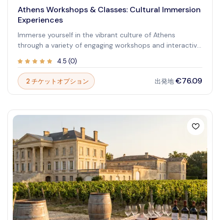
Athens Workshops & Classes: Cultural Immersion
Experiences
Immerse yourself in the vibrant culture of Athens
through a variety of engaging workshops and interactive
classes. These hands-on experiences offer a unique
4.5
(
0
)
opportunity to connect with Greek traditions, learn new
skills, and create lasting memories. From mastering the
€76.09
2 チケットオプション
出発地
art of Greek cuisine in a cooking class to discovering
ancient winemaking techniques during a tasting session,
Athens provides a rich tapestry of activities designed for
curious travelers. Whether you're interested in traditional
crafts, culinary delights, or artistic expressions, these
workshops offer an authentic glimpse into the soul of
Greece. They are perfect for solo adventurers, couples,
families, and groups looking to add an interactive
dimension to their Athenian itinerary, fostering a deeper
appreciation for the local heritage.