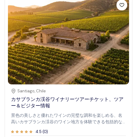
家も夜型の方も、このツアーはガイドの解説や限定アクセ
スを伴い、街の最も象徴的なルインバーで忘れられない瞬
間を提供します。
Santiago
,
Chile
カサブランカ渓谷ワイナリーツアーチケット、ツア
ー＆ビジター情報
景色の美しさと優れたワインの完璧な調和を楽しめる、名
高いカサブランカ渓谷のワイン地方を体験できる包括的な
ワインツアーです。このツアーでは、緑豊かなブドウ畑を
4.5
(
0
)
探索し、一流のワインを味わい、地域の独特なワイン醸造