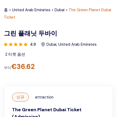
홈
>
United Arab Emirates
>
Dubai
>
The Green Planet Dubai
Ticket
그린 플래닛 두바이
4.9
Dubai
,
United Arab Emirates
2
티켓 옵션
€
36.62
부터
신규
attraction
The Green Planet Dubai Ticket
(Admission)