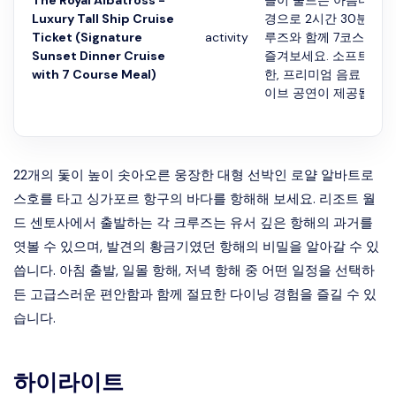
The Royal Albatross -
을이 물드는 아름다운 
Luxury Tall Ship Cruise
경으로 2시간 30분 동안
Ticket (Signature
activity
루즈와 함께 7코스 미식
Sunset Dinner Cruise
즐겨보세요. 소프트드링
with 7 Course Meal)
한, 프리미엄 음료 1잔, 
이브 공연이 제공됩...
22개의 돛이 높이 솟아오른 웅장한 대형 선박인 로얄 알바트로
스호를 타고 싱가포르 항구의 바다를 항해해 보세요. 리조트 월
드 센토사에서 출발하는 각 크루즈는 유서 깊은 항해의 과거를
엿볼 수 있으며, 발견의 황금기였던 항해의 비밀을 알아갈 수 있
씁니다. 아침 출발, 일몰 항해, 저녁 항해 중 어떤 일정을 선택하
든 고급스러운 편안함과 함께 절묘한 다이닝 경험을 즐길 수 있
습니다.
하이라이트