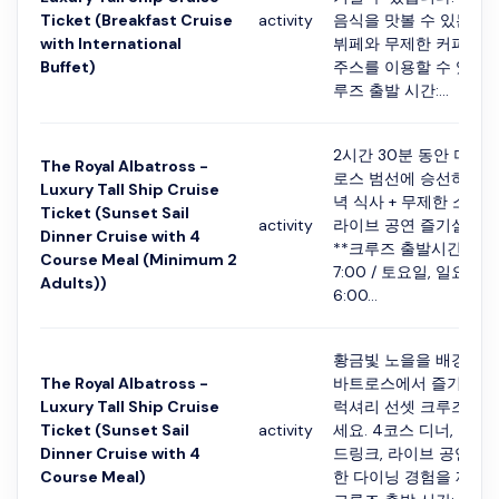
Ticket (Breakfast Cruise
activity
음식을 맛볼 수 있는 
with International
뷔페와 무제한 커피, 차,
Buffet)
주스를 이용할 수 있습니다
루즈 출발 시간:...
2시간 30분 동안 더 로
The Royal Albatross -
로스 범선에 승선하여 4
Luxury Tall Ship Cruise
녁 식사 + 무제한 소프트
Ticket (Sunset Sail
activity
라이브 공연 즐기실 수 
Dinner Cruise with 4
**크루즈 출발시간: 금
Course Meal (Minimum 2
7:00 / 토요일, 일요일 
Adults))
6:00...
황금빛 노을을 배경으로
The Royal Albatross -
바트로스에서 즐기는 2
Luxury Tall Ship Cruise
럭셔리 선셋 크루즈에 
Ticket (Sunset Sail
activity
세요. 4코스 디너, 무제
Dinner Cruise with 4
드링크, 라이브 공연 포
Course Meal)
한 다이닝 경험을 제공합니