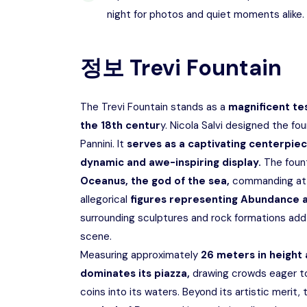
night for photos and quiet moments alike.
정보
Trevi Fountain
The Trevi Fountain stands as a
magnificent te
the 18th centur
y. Nicola Salvi designed the f
Pannini. It
serves as a captivating centerpie
dynamic and awe-inspiring display.
The fount
Oceanus, the god of the sea,
commanding att
allegorical
figures representing Abundance a
surrounding sculptures and rock formations add
scene.
Measuring approximately
26 meters in height
dominates its piazza,
drawing crowds eager to 
coins into its waters. Beyond its artistic merit,