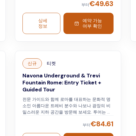
€
49.63
정된 고대 사원인 판테온 (Pantheon) 과 트레비
부터
분수 (Trevi Fountain) 에 들러 동전을 던지고 소
원을 빌어보세요. 가이드 투어에 참여하여 로마
상세
예약 가능
의 숨겨진 보물을 발견하고 고대부터 현재까지
정보
여부 확인
트레비 지구의 지하 통로를 둘러보며 로마가 '물
의 도시' 로 불리는 이유를 알아보세요.
신규
티켓
Navona Underground & Trevi
Fountain Rome: Entry Ticket +
Guided Tour
전문 가이드와 함께 로마를 대표하는 문화적 명
소인 아름다운 트레비 분수와 나보나 광장의 비
밀스러운 지하 공간을 방문해 보세요. 투어는 스
페인 광장에서 가이드를 만난 후 로마의 주요 분
€
84.61
수 중 하나인 베르니니의 '바르카치아' 앞에서 시
부터
작됩니다. 로마의 상징적인 트레비 분수에 도착