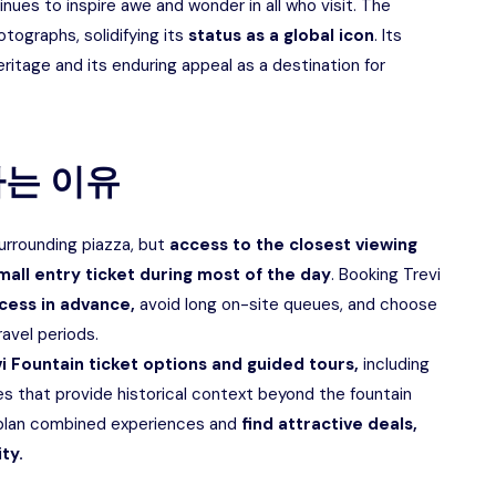
tinues to inspire awe and wonder in all who visit. The
tographs, solidifying its
status as a global icon
. Its
ritage and its enduring appeal as a destination for
는 이유
surrounding piazza, but
access to the closest viewing
mall entry ticket during most of the day
. Booking Trevi
cess in advance,
avoid long on-site queues, and choose
ravel periods.
vi Fountain ticket options and guided tours,
including
 that provide historical context beyond the fountain
to plan combined experiences and
find attractive deals,
ity.