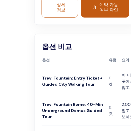
전문 가이드가 투어 중에 비쿠스 카프라리우스
상세
예약 가능
고고학 유적지의 역사에 대해 이야기할 것입니
정보
여부 확인
다. 트레비 분수 (Trevi Fountain) 물이 고고학 지
역의 고대 석조를 거르고 고급 도무스 저택의 파
이프와 수영장으로 이어지는 곳을 확인해보세요.
귀중한 다색 대리석 덮개, 유명한 알레산드로 헬
리오스 (Alessandro Helios) 의 머리, 800개의
동전으로 된 보물 창고, 석유를 운반하기 위한 특
옵션 비교
별한 아프리카 양서류인 스파테이아 (spatheia)
등 발굴 과정에서 발견된 발견에 대해 알아보세
옵션
유형
요약
요.
이 
Trevi Fountain: Entry Ticket +
티
곳에
Guided City Walking Tour
켓
않고 
Trevi Fountain Rome: 40-Min
2,
티
Underground Domus Guided
알고
켓
Tour
보세