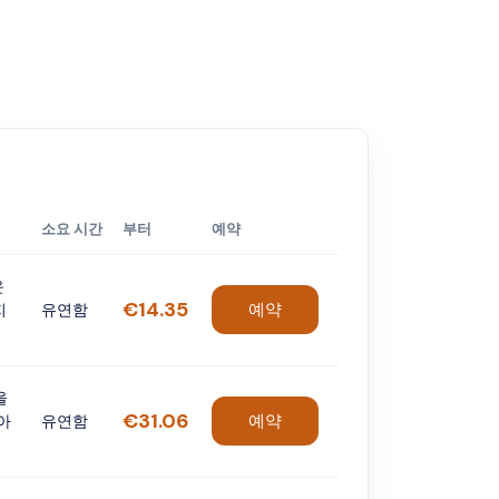
소요 시간
부터
예약
운
€14.35
예약
지
유연함
을
€31.06
예약
아
유연함