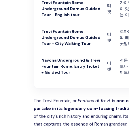
Trevi Fountain Rome:
가이
티
Underground Domus Guided
이 
켓
Tour - English tour
는 이
Trevi Fountain Rome:
로마의
티
Underground Domus Guided
의 베
켓
Tour + City Walking Tour
곳입니
Navona Underground & Trevi
전문
티
Fountain Rome: Entry Ticket
보나
켓
+ Guided Tour
이드를
The Trevi Fountain, or
Fontana di Trevi,
is
one o
partake in its legendary coin-tossing tradit
of the city's rich history and enduring charm. Its
that captures the essence of Roman grandeur.