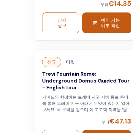
사진을 찍고, 숙소를 즐길 수 있습니다. 현장 지원
€
14.35
부터
을 받으실 수 있습니다. 나보나에서 매일 11시 30
분에 열리는 영어 가이드 도보 투어에 참여할 수
도 있습니다 Touristation. 투어는 나보나 광장,
상세
예약 가능
정보
여부 확인
판테온, 트레비 분수, 스페인 광장을 다룹니다.
신규
티켓
Trevi Fountain Rome:
Underground Domus Guided Tour
- English tour
가이드와 함께하는 트레비 지구 지하 통로 투어
를 통해 트레비 지구 아래에 무엇이 있는지 알아
보세요. 세 구역을 걸으며 이 고고학 지역을 '물의
도시' 라고 부르는 이유를 알아보세요. 지하로 들
€
47.13
어가 고대 로마 유적을 구경하기 전에 바로크 양
부터
식의 대형 트레비 분수에서 소원을 빌어보세요.