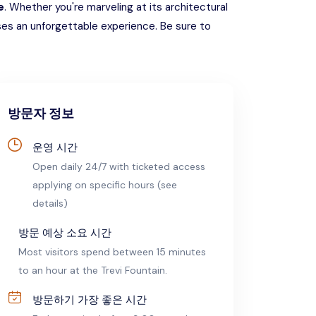
e
. Whether you're marveling at its architectural
ses an unforgettable experience. Be sure to
방문자 정보
운영 시간
Open daily 24/7 with ticketed access
applying on specific hours (see
details)
방문 예상 소요 시간
Most visitors spend between 15 minutes
to an hour at the Trevi Fountain.
방문하기 가장 좋은 시간