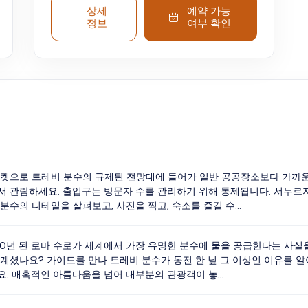
하면 동전을 던져 소원을 빌어보세요. 분수의 숨
상세
예약 가능
겨진 부분이자 '물의 도시'라고도 불리는 지하 수
정보
여부 확인
로 '비쿠스 카프라리우스(Vicus Caprarius)'를 탐
험하는 것으로 모험을 시작해 보세요. 그런 후 밖
으로 나가 로톤다 광장에 도착하여 판테온을 관
람한 다음 중앙에 유명한 4대강 분수가 있는 웅
장한 나보나 광장으로 이동하세요. 이 광장 아래
에는 숨겨진 보물 같은 고대 유적인 도미티아누
스 스타디움도 있습니다.
티켓으로 트레비 분수의 규제된 전망대에 들어가 일반 공공장소보다 가까
서 관람하세요. 출입구는 방문자 수를 관리하기 위해 통제됩니다. 서두르
분수의 디테일을 살펴보고, 사진을 찍고, 숙소를 즐길 수...
000년 된 로마 수로가 세계에서 가장 유명한 분수에 물을 공급한다는 사실
 계셨나요? 가이드를 만나 트레비 분수가 동전 한 닢 그 이상인 이유를 알
요. 매혹적인 아름다움을 넘어 대부분의 관광객이 놓...