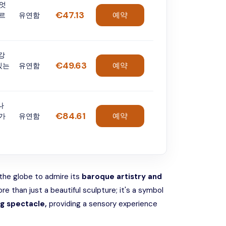
무엇
€47.13
예약
부르
유연함
4강
€49.63
예약
 있는
유연함
나
€84.61
예약
가
유연함
the globe to admire its
baroque artistry and
re than just a beautiful sculpture; it's a symbol
g spectacle,
providing a sensory experience