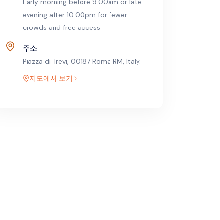
Early morning before 9:00am or late
evening after 10:00pm for fewer
crowds and free access
주소
Piazza di Trevi, 00187 Roma RM, Italy.
지도에서 보기