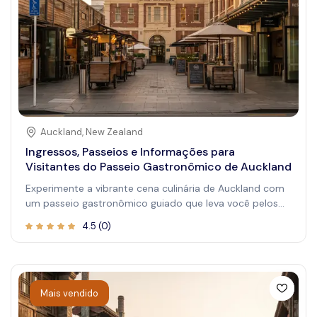
frescos e produtos gourmet. O mercado não é apenas
um destino de compras—é uma experiência que
estimula os sentidos e cria memórias duradouras da sua
visita a Adelaide.
Auckland
,
New Zealand
Ingressos, Passeios e Informações para
Visitantes do Passeio Gastronômico de Auckland
Experimente a vibrante cena culinária de Auckland com
um passeio gastronômico guiado que leva você pelos
melhores restaurantes, mercados e locais escondidos
4.5
(
0
)
da cidade. Essa experiência imersiva permite que você
degustar uma variedade de especialidades locais
enquanto aprende sobre a rica cultura alimentar de
Auckland. Perfeito para amantes da gastronomia e
viajantes curiosos, o passeio combina encontros
Mais vendido
deliciosos com histórias esclarecedoras de guias