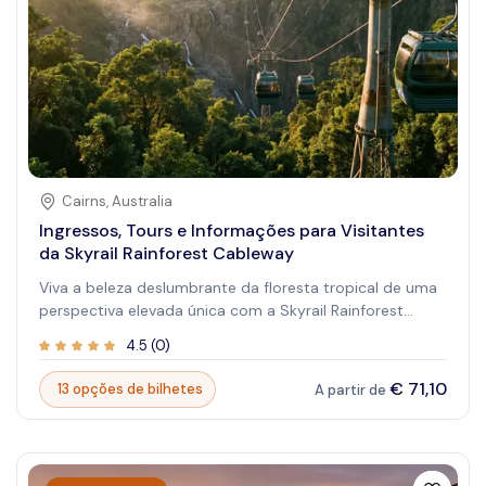
Cairns
,
Australia
Ingressos, Tours e Informações para Visitantes
da Skyrail Rainforest Cableway
Viva a beleza deslumbrante da floresta tropical de uma
perspectiva elevada única com a Skyrail Rainforest
Cableway. Como uma das atrações mais populares, ela
4.5
(
0
)
oferece uma maneira incomparável de se imergir na
beleza intocada da natureza. Deslize acima de copas
€ 71,10
13 opções de bilhetes
A partir de
exuberantes e ouça a sinfonia da vida selvagem que
torna esta floresta tropical especial. Explore a inovadora
teleférico que combina aventura e educação,
proporcionando aos visitantes a oportunidade de