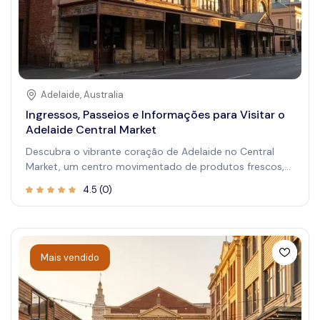
Adelaide
,
Australia
Ingressos, Passeios e Informações para Visitar o
Adelaide Central Market
Descubra o vibrante coração de Adelaide no Central
Market, um centro movimentado de produtos frescos,
alimentos gourmet e especialidades locais. Este
4.5
(
0
)
mercado icônico oferece um banquete sensorial para
visitantes que desejam vivenciar a rica paisagem
culinária e cultural da Austrália do Sul. Seja para apreciar
iguarias locais ou se envolver na atmosfera animada, o
mercado oferece uma janela única para a vibrante cena
Mais vendido
gastronômica de Adelaide. Passeie pelos corredores
repletos de estandes coloridos, prove sabores regionais
autênticos e conheça vendedores apaixonados
oferecendo uma variedade diversificada de ingredientes