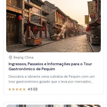
apaixonados. Descubra os sabores diversos que tornam
Auckland única, desde frutos do mar frescos até pratos
influenciados pela cultura Maori. A atmosfera animada e
a hospitalidade local tornam esse passeio mais do que
uma refeição—é uma jornada inesquecível pelo coração
da cultura alimentar de Auckland, enriquecendo sua
visita com sabores autênticos e histórias cativantes.
Beijing
,
China
Ingressos, Passeios e Informações para o Tour
Gastronômico de Pequim
Descubra a vibrante cena culinária de Pequim com um
tour gastronômico guiado que o leva por mercados
movimentados, restaurantes históricos e locais
4.5
(
0
)
escondidos. Experimente sabores autênticos e receitas
antigas que definem a rica cultura alimentar da cidade,
tornando sua visita memorável e deliciosa. Seja você um
foodie experiente ou um viajante curioso, este tour