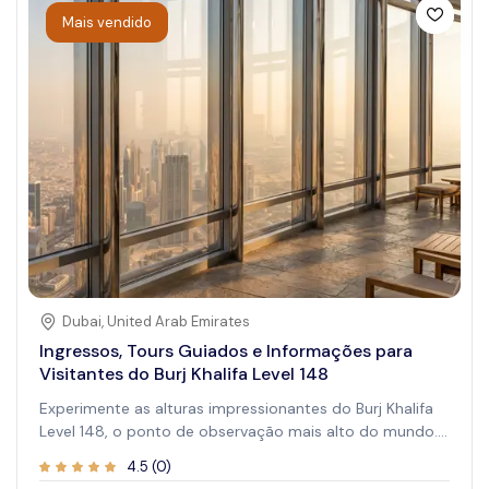
oferece uma visão única do patrimônio culinário de
Mais vendido
Pequim.
Dubai
,
United Arab Emirates
Ingressos, Tours Guiados e Informações para
Visitantes do Burj Khalifa Level 148
Experimente as alturas impressionantes do Burj Khalifa
Level 148, o ponto de observação mais alto do mundo.
Com 586 metros de altura, esta atração espetacular
4.5
(
0
)
oferece vistas panorâmicas de tirar o fôlego de Dubai.