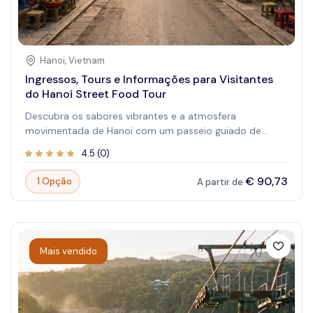
Hanoi
,
Vietnam
Ingressos, Tours e Informações para Visitantes
do Hanoi Street Food Tour
Descubra os sabores vibrantes e a atmosfera
movimentada de Hanoi com um passeio guiado de
street food. Mergulhe na culinária local autêntica
4.5
(
0
)
enquanto explora os mercados animados e
restaurantes escondidos da cidade. Essa experiência
€ 90,73
1 Opção
A partir de
oferece uma jornada deliciosa pela herança culinária do
Vietnã, perfeita para amantes de gastronomia e
viajantes curiosos. Deixe seu paladar ganhar vida
enquanto aprende sobre a rica história e cultura de
Hanoi com guias especializados.
Mais vendido