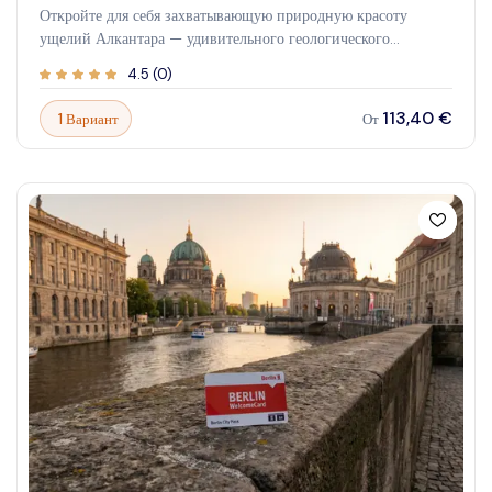
Откройте для себя захватывающую природную красоту
ущелий Алкантара — удивительного геологического
формирования, вырезанного природой за миллионы лет. Это
4.5
(
0
)
знаменитое место предлагает уникальное сочетание
приключений, истории и живописных ландшафтов, идеально
113,40 €
1 Вариант
От
подходящих для исследователей и любителей природы.
Отправляйтесь в путешествие по кристально чистым водам и
крутым скалам, которые создают незабываемый фон для
активного отдыха. Испытайте острые ощущения от
прохождения по быстрым потокам реки, восхищайтесь
гигантскими каменными образованиями и погрузитесь в
спокойную дикую природу. Whether you seek adrenaline-
pumping adventures or peaceful nature walks, the
Alcantara Gorges обещают незабываемое впечатление,
соединяющее вас с могуществом и красотой природы.