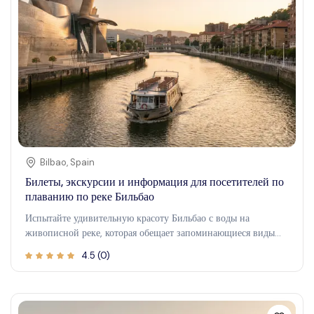
расписанию.
Bilbao
,
Spain
Билеты, экскурсии и информация для посетителей по
плаванию по реке Бильбао
Испытайте удивительную красоту Бильбао с воды на
живописной реке, которая обещает запоминающиеся виды
городского пейзажа и его знаковой архитектуры. Этот
4.5
(
0
)
расслабляющий опыт позволяет гостям исследовать
живописный прибрежный район Бильбао, получая
уникальную перспективу его исторических и современных
достопримечательностей. Отправляйтесь в путешествие по