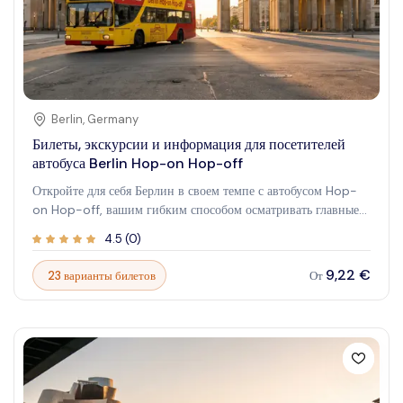
Berlin
,
Germany
Билеты, экскурсии и информация для посетителей
автобуса Berlin Hop-on Hop-off
Откройте для себя Берлин в своем темпе с автобусом Hop-
on Hop-off, вашим гибким способом осматривать главные
достопримечательности города. Эта удобная экскурсия
4.5
(
0
)
предоставляет уникальный доступ к знаковым памятникам,
позволяя вам садиться и выходить по своему усмотрению,
9,22 €
23 варианты билетов
От
делая знакомство с городом легким и приятным. Представьте
себе прогулку по ярким улицам Берлина, погружение в
историю, культуру и виды города на каждом шагу.
Независимо от того, впервые вы в Берлине или уже
возвращаетесь, этот опыт превращает осмотр
достопримечательностей в увлекательное приключение,
полностью адаптированное к вашим интересам и