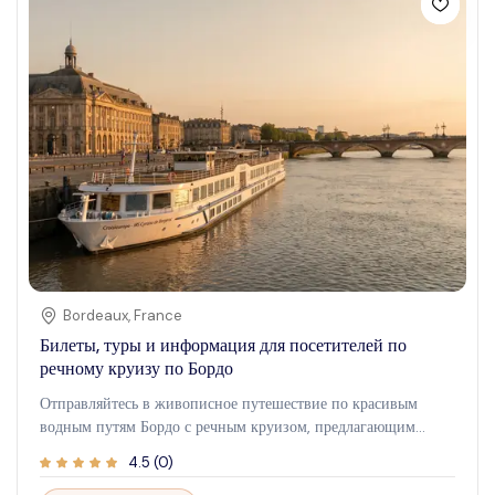
живописным водам Бильбао, погружаясь в захватывающие
виды, спокойные воды и новое восприятие культурного
очарования города. Будь то спокойное приключение или
экскурсия с местными инсайтами, это путешествие обогатит
ваш опыт, подходящий для семей, пар и одиночных
путешественников.
Bordeaux
,
France
Билеты, туры и информация для посетителей по
речному круизу по Бордо
Отправляйтесь в живописное путешествие по красивым
водным путям Бордо с речным круизом, предлагающим
захватывающий вид на историческую архитектуру города и
4.5
(
0
)
яркие пейзажи. Этот опыт идеально подходит для тех, кто