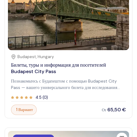
Budapest
,
Hungary
Билеты, туры и информация для посетителей
Budapest City Pass
Познакомьтесь с Будапештом с помощью Budapest City
Pass — вашего универсального билета для исследования
самых известных достопримечательностей, музеев и
4.5
(
0
)
развлечений венгерской столицы. Этот пропуск обеспечивает
удобный вход и экономию средств, делая ваше посещение
65,50 €
1 Вариант
От
беспроблемным и запоминающимся. Независимо от того,
интересуют ли вас исторические памятники, живописные
виды или культурные мероприятия, Budapest City Pass
создан, чтобы улучшить ваше путешествие.