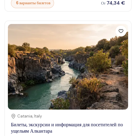
74,34 €
6 варианты билетов
От
культурные объекты, современные памятники или
погружающие экскурсии, пропуск помогает максимально
эффективно использовать время и бюджет. Представьте, что
вы прогуливаетесь по знаменитыми садами, любуетесь
потрясающим горизонтом города и открываете скрытые
жемчужины — всё с гарантией быстрого входа и пропуска
без очереди. Этот паспорт к лучшим развлечениям
Сингапура позволяет создавать незабываемые моменты,
исследуя город в своем темпе, делая поездку приятной и без
стресса.
Catania
,
Italy
Билеты, экскурсии и информация для посетителей по
ущельям Алкантара