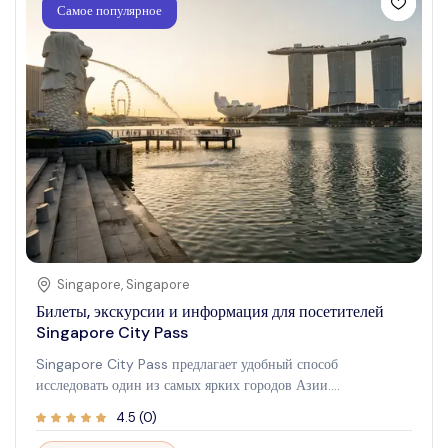
Самое популярное
Singapore
,
Singapore
Билеты, экскурсии и информация для посетителей
Singapore City Pass
Singapore City Pass предлагает удобный способ
исследовать один из самых ярких городов Азии.
Разработанный для путешественников, ищущих легкий и
4.5
(
0
)
комфортный опыт, этот пропуск дает доступ к лучшим
достопримечательностям с легкостью и гибкостью. Будь то