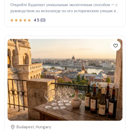
Откройте Будапешт уникальным экологичным способом — с
руководством на велосипеде по его историческим улицам и
живописным панорамам. Катание на велосипеде по
4.5
(
0
)
Будапешту позволяет насладиться его яркими районами,
знаменитыми достопримечательностями и скрытыми
сокровищами в расслабленной обстановке, что делает его
идеальным развлечением для первых посетителей и опытных
путешественников. Почувствуйте ветер в волосах, проезжая
мимо великолепных видов на реку, вековых зданий и
оживленных мест. Этот захватывающий опыт предлагает не
только осмотр достопримечательностей, но и глубокое
погружение в богатую культуру и историю Будапешта,
наслаждаясь свежим воздухом и красивой природой города.
Budapest
,
Hungary