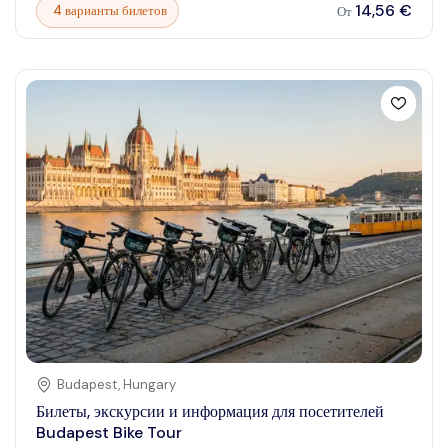
хочет совместить комфорт, потрясающие виды и культурное
14,56 €
4 варианты билетов
От
погружение в одно гармоничное приключение. Представьте,
как вы мягко скользите по реке, любуясь знаменитыми
достопримечательностями и наслаждаясь умиротворённой
атмосферой, которую может обеспечить только прогулка на
лодке. Будь вы впервые в Бордо или возвращаетесь сюда,
речной круиз обещает незабываемые моменты и фотосессии,
которые останутся с вами надолго после окончания
путешествия.
Budapest
,
Hungary
Билеты, экскурсии и информация для посетителей
Budapest Bike Tour