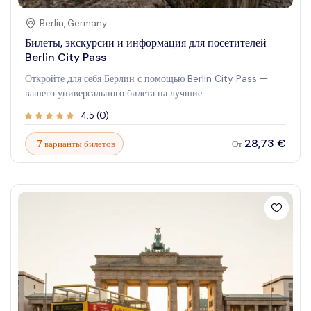
Berlin
,
Germany
Билеты, экскурсии и информация для посетителей
Berlin City Pass
Откройте для себя Берлин с помощью Berlin City Pass —
вашего универсального билета на лучшие
достопримечательности города. Получите приоритетный вход
4.5
(
0
)
в музеи, исторические места и культурные памятники, что
сделает ваше посещение более удобным и приятным.
28,73 €
7 варианты билетов
От
Независимо от того, впервые ли вы в Берлине или
возвращаетесь сюда, этот пропуск предлагает
непревзойденное удобство и экономию. Испытайте яркую
историю и современную культуру Берлина своими глазами. С
City Pass вы откроете для себя мир захватывающих
впечатлений, потрясающих видов и местных особенностей,
которые оживляют богатое наследие города. Пусть ваше
путешествие по Берлину будет безупречным,
запоминающимся и наполненным исключительными
моментами.