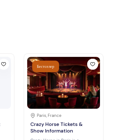
Бестселер
Paris
,
France
я
Crazy Horse Tickets &
Show Information