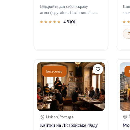
Відкрийте для себе яскраву
Емп
атмосферу міста Пекін вночі за
зна
допомогою захоплюючої нічної
сві
4.5
(
0
)
екскурсії. Відчуйте вражаючий
шед
підсвічений горизонту міста,
під
7
історичні пам’ятки та жваві
цен
квартали, досліджуючи місто після
неп
заходу сонця. Цей тур пропонує
кра
унікальну перспективу на Пекін,
. В
поєднуючи його багату історію з
Біл
сучасною енергією. Чи то
екс
Бестселер
милуючись освітленим
який
Забороненим містом, чи
кул
прогулюючись по нічним ринках,
Нью
ця пригода обіцяє незабутні
хви
враження.
вер
під
Нез
відв
Lisbon
,
Portugal
дос
Квитки на Лісабонське Фаду
Mou
Сте