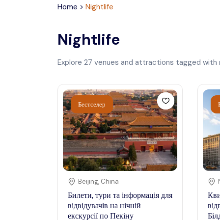
Home
>
Nightlife
Nightlife
Explore
27
venues and attractions tagged with
Бестселер
Beijing
,
China
Билети, тури та інформація для
Кви
відвідувачів на нічній
від
екскурсії по Пекіну
Біл