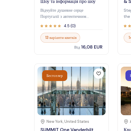
Шоу та інформація про шоу
& 
вра
Відчуйте душевне серце
Ste
Португалії з автентичним
the
Лісабонським Фаду Шоу. Ці шоу,
ico
4.5
(
0
)
що відбуваються в затишних
Par
місцях по всьому місту,
mus
13 варіанти квитків
1
пропонують потужний та
anti
16,08 EUR
емоційний погляд на
spe
Від
португальську культуру . Коли
vib
світло тьмяніє, повітря
dan
наповнюється передчуттям, і
per
починаються моторошні мелодії,
Rou
Бестселер
приготуйтеся бути зворушеними
it'
сирими емоціями та артистизмом
tha
Фаду. Відчуйте пристрасть, саудаде
of 
(туга) та яскравий дух Лісабона ,
the
які оживають через музику.
thri
time
nigh
Rou
New York
,
United States
mem
SUMMIT One Vanderbilt
Кви