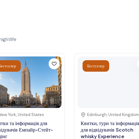
nightlife
Бестселер
Бестселер
New York
,
United States
Edinburgh
,
United Kingdom
тки та інформація для
Квитки, тури та інформаці
відувачів Емпайр-Стейт-
для відвідувачів Scotch
дінг
whisky Experience