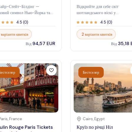
айр-Стейт-Білдінг —
Відкрийте для себе світ
ковий символ Нью-Йорка та
шотландського віскі у
дчення людських амбіцій. Цей
знаменитому Scotch Whisky
4.5
(
0
)
4.5
(
0
)
евр у стилі ар-деко
Experience в Единбурзі. Ця
носиться на 1454 фути над
знакова атракція пропонує
 варіанти квитків
2 варіанти квитків
тром Манхеттена і пропонує
занурення в історію, ремесло т
94,57 EUR
35,18
еревершені панорамні
смакові особливості національ
Від
Від
євиди на місто та за його межі
напою Шотландії. Чи ви є
ідвідування Емпайр-Стейт-
цінителем віскі, чи зацікавле
дінг — це більше, ніж просто
мандрівником, цей досвід дару
курсія; це захоплюючий досвід,
захоплюючі інсайти та незабут
Бестселер
Бестселер
 поєднує вас з історією,
моменти. Ознайомтеся з
ьтурою та бурхливою енергією
прекрасно curated експозиція
-Йорка . Відчуйте
насолоджуйтеся екскурсіями з
лювання, коли підніметеся на
дегустацією та дізнайтеся про
шину, де місто розгортається
складний процес виробництва
 вами у захоплюючій панорамі .
віскі. Інтерактивні дисплеї та
алежно від того, чи ви
ексклюзивні тури створюють
ідуєте місто вперше, чи
яскраву атмосферу, яка прива
Paris
,
France
Cairo
,
Egypt
відчений мандрівник, Емпайр-
всіх вікових груп. Візит до ць
lin Rouge Paris Tickets
Круїз по річці Ніл
йт-Білдінг обіцяє незабутні
історичного місця — ідеальни