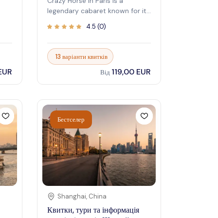
Crazy Horse in Paris is a
legendary cabaret known for its
sophisticated and sensual
4.5
(
0
)
performances . Since 1951, it has
been a symbol of Parisian
nightlife , captivating audiences
13 варіанти квитків
а
with its unique blend of dance,
 EUR
119,00 EUR
ного
light, and visual effects . The
Від
atmosphere is intimate and
ним
exclusive, creating an
є
unforgettable experience that
ні
tantalizes the senses. As the
Бестселер
lights dim and the music begins,
ми,
anticipation fills the air,
promising a night of artistry .
Visitors are enveloped in a
world of beauty and creativity,
where each act is a carefully
crafted masterpiece .
блює
Shanghai
,
China
ого
Квитки, тури та інформація
й