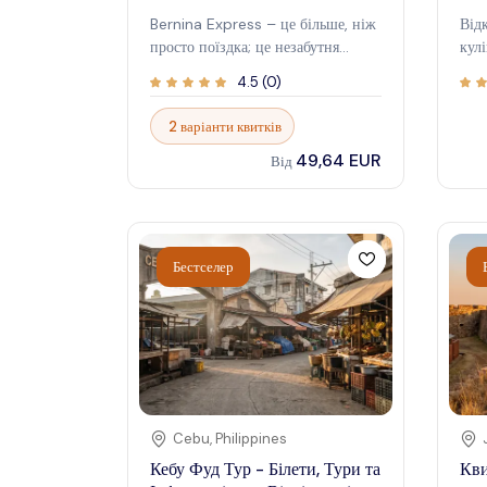
Bernina Express – це більше, ніж
Від
просто поїздка; це незабутня
кул
подорож серцем Швейцарських
зах
4.5
(
0
)
Альп. Ця мальовнича залізниця
що 
з'єднує Кур у Швейцарії з Тірано
зак
2 варіанти квитків
в Італії, перетинаючи захоплюючі
гур
49,64 EUR
краєвиди, які принесли їй статус
при
Від
об'єкта всесвітньої спадщини
дос
ЮНЕСКО. Уявіть собі, як ви
гаст
ковзаєте над стрімкими віадуками,
Під
через звивисті тунелі та повз
гід
Бестселер
льодовики , що виблискують на
авт
сонці. Bernina Express пропонує
діз
унікальний погляд на альпійську
істо
країну чудес, демонструючи
підх
приголомшливі краєвиди на
спр
кожному кроці. Незалежно від
нас
того, чи ви досвідчений
атм
мандрівник, чи відвідувач вперше,
блу
Cebu
,
Philippines
ця культова залізнична подорож
дег
Кебу Фуд Тур - Білети, Тури та
Кви
обіцяє враження, які залишаться з
і ві