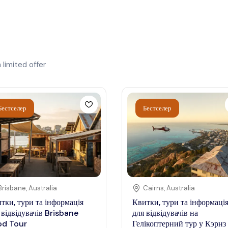
h
limited offer
Бестселер
Бестселер
Brisbane
,
Australia
Cairns
,
Australia
тки, тури та інформація
Квитки, тури та інформаці
 відвідувачів Brisbane
для відвідувачів на
od Tour
Гелікоптерний тур у Кэрнз