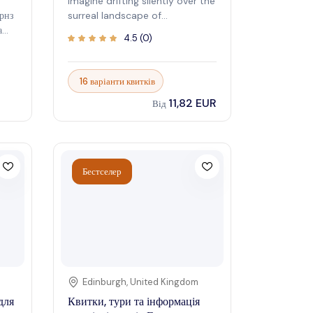
Imagine drifting silently over the
рнз
surreal landscape of
а
Cappadocia, Turkey, as the sun
4.5
(
0
)
rises, painting the sky in vibrant
ія
hues. A Cappadocia Hot Air
а
Balloon tour offers an
16 варіанти квитків
unforgettable experience,
11,82 EUR
providing breathtaking
Від
panoramic views of the region's
ь
unique rock formations, fairy
в
chimneys, and ancient cave
dwellings. A a serene journey
Бестселер
through a dreamlike world,
where the boundaries between
ь
earth and sky blur. Each
moment suspended in the air
becomes a lasting memory,
и
etched against the canvas of
Чи
the Cappadocian landscape. It's
чи
an invitation to witness the
Edinburgh
,
United Kingdom
magic of Cappadocia from a
для
Квитки, тури та інформація
є
perspective like no other, a truly