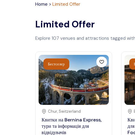
Home
>
Limited Offer
Limited Offer
Explore
107
venues and attractions tagged wit
Бестселер
Chur
,
Switzerland
Квитки на Bernina Express,
Кви
тури та інформація для
для
відвідувачів
Fo