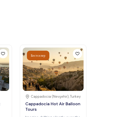
Бестселер
Cappadocia (Nevşehir)
,
Turkey
я
Cappadocia Hot Air Balloon
Tours