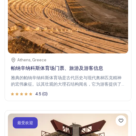
Athens
,
Greece
帕纳辛纳科斯体育场门票、旅游及游客信息
雅典的帕纳辛纳科斯体育场是古代历史与现代奥林匹克精神
的宏伟象征。以其壮观的大理石结构闻名，它为游客提供了
了解希腊丰富运动和文化过去的独特窗口。探索这个标志性
4.5
(
0
)
场馆，仿佛时光倒流，见证古希腊文明的辉煌。在其白色大
理石阶梯中站立，体验令人振奋的感受，感受古代比赛的回
响以及现代奥运会带来的激动。参观这座传奇体育场，是一
段穿越历史、体育与建筑的非凡旅程，为每一位旅行者留下
难忘的印象。
最受欢迎