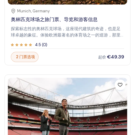
Munich
,
Germany
奥林匹克球场之旅门票、导览和游客信息
探索标志性的奥林匹克球场，这座现代建筑的奇迹，也是足
球卓越的象征。体验欧洲最著名的体育场之一的巡游，那里
是拜仁慕尼黑队和TSV 1860慕尼黑队的主场。这次导览为球
4.5
(
0
)
迷和游客提供了深入幕后了解的机会，探索先进的设施，感
受充满活力的氛围。漫步在体育场中，你会感受到比赛日的
€49.39
2 门票选项
起价
激情和墙壁中蕴藏的历史。无论你是足球爱好者还是好奇的
旅行者，参观奥林匹克球场都将带来难忘的体验，令人惊叹
的景观和关于其设计与传统的迷人故事。