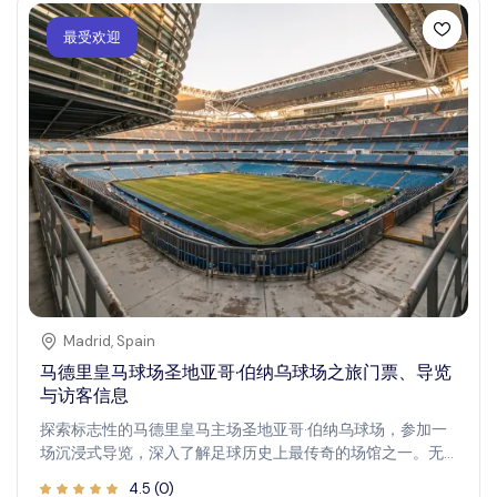
点。此次体验不仅仅关乎足球，更是沉浸在激情、传统与运
动卓越的世界中。
最受欢迎
Madrid
,
Spain
马德里皇马球场圣地亚哥·伯纳乌球场之旅门票、导览
与访客信息
探索标志性的马德里皇马主场圣地亚哥·伯纳乌球场，参加一
场沉浸式导览，深入了解足球历史上最传奇的场馆之一。无
论你是足球迷还是好奇的旅行者，这次体验都将带来难忘的
4.5
(
0
)