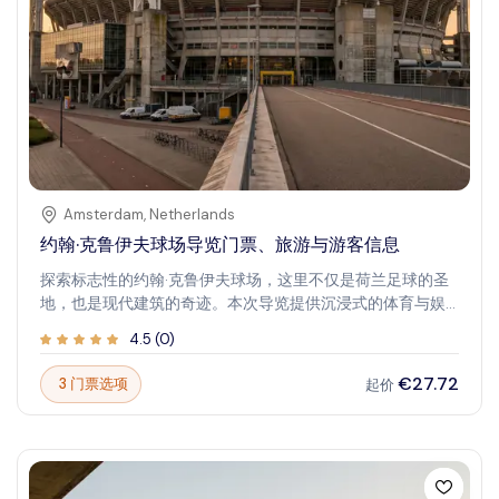
Amsterdam
,
Netherlands
约翰·克鲁伊夫球场导览门票、旅游与游客信息
探索标志性的约翰·克鲁伊夫球场，这里不仅是荷兰足球的圣
地，也是现代建筑的奇迹。本次导览提供沉浸式的体育与娱
乐世界体验，是足球迷和好奇旅行者必访之地。探索球场的
4.5
(
0
)
先进设施，回顾其丰富历史中的精彩瞬间。走进这个传奇场
馆，感受期待的激动。无论你是足球狂热者还是设计爱好
€27.72
3 门票选项
起价
者，球场都融合了体育、文化与创新元素。参与互动展览，
穿越球员隧道，欣赏球场壮丽景观。难忘的体验正等待着
你，留下无比难忘的记忆。