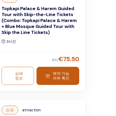
Topkapi Palace & Harem Guided
Tour with Skip-the-Line Tickets
(Combo: Topkapi Palace & Harem
+ Blue Mosque Guided Tour with
Skip the Line Tickets)
3시간
€
75.50
부터
상세
예약 가능
정보
여부 확인
신규
attraction