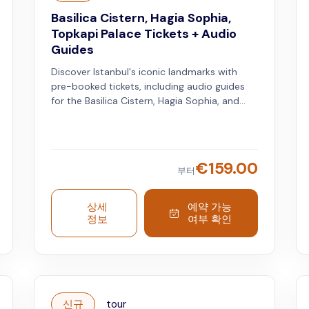
Basilica Cistern, Hagia Sophia,
Topkapi Palace Tickets + Audio
Guides
Discover Istanbul's iconic landmarks with
pre-booked tickets, including audio guides
for the Basilica Cistern, Hagia Sophia, and
Topkapi Palace.
€
159.00
부터
상세
예약 가능
정보
여부 확인
신규
tour