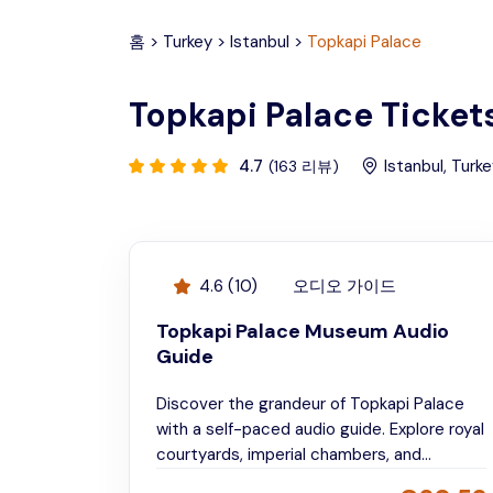
홈
>
Turkey
>
Istanbul
>
Topkapi Palace
Topkapi Palace Tickets
4.7
Istanbul
,
Turke
(
163
리뷰
)
4.6
(
10
)
오디오 가이드
Topkapi Palace Museum Audio
Guide
Discover the grandeur of Topkapi Palace
with a self-paced audio guide. Explore royal
courtyards, imperial chambers, and
centuries of Ottoman history at your own