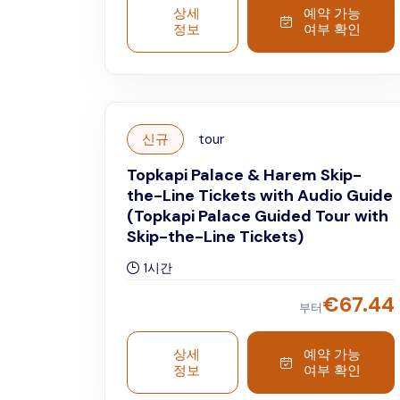
your own pace with the audio guide and
상세
예약 가능
정보
여부 확인
immerse yourself in the grandeur of
Ottoman history.
신규
tour
Topkapi Palace & Harem Skip-
the-Line Tickets with Audio Guide
(Topkapi Palace Guided Tour with
Skip-the-Line Tickets)
1시간
€
67.44
부터
상세
예약 가능
정보
여부 확인