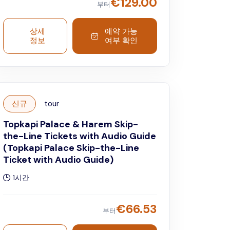
€
129.00
부터
Explore two of Istanbul’s most iconic
landmarks at your own pace while listening
to detailed, engaging commentary that
상세
예약 가능
정보
여부 확인
brings centuries of architecture, culture,
and empire to life.
신규
tour
Topkapi Palace & Harem Skip-
the-Line Tickets with Audio Guide
(Topkapi Palace Skip-the-Line
Ticket with Audio Guide)
1시간
€
66.53
부터