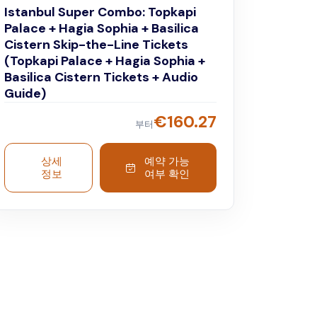
Istanbul Super Combo: Topkapi
Palace + Hagia Sophia + Basilica
Cistern Skip-the-Line Tickets
(Topkapi Palace + Hagia Sophia +
Basilica Cistern Tickets + Audio
Guide)
€
160.27
부터
상세
예약 가능
정보
여부 확인