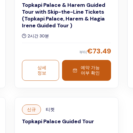
Topkapi Palace & Harem Guided
Tour with Skip-the-Line Tickets
(Topkapi Palace, Harem & Hagia
Irene Guided Tour )
2시간 30분
€
73.49
부터
상세
예약 가능
정보
여부 확인
신규
티켓
Topkapi Palace Guided Tour