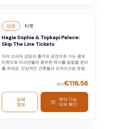
신규
티켓
Hagia Sophia & Topkapi Palace:
Skip The Line Tickets
아야 소피아 성당과 톱카프 궁전으로 가는 콤보
티켓으로 이스탄불의 풍부한 역사를 탐험할 준비
를 하세요. 인상적인 건축물과 모자이크로 유명
한 하기아 소피아의 아름다움을 감상하세요. 그
런 다음 화려한 톱카프 궁전을 방문하여 오스만
€
116.56
부터
제국의 웅장한 방과 귀중한 유물을 만나보세요.
상세
예약 가능
정보
여부 확인