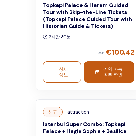
Topkapi Palace & Harem Guided
Tour with Skip-the-Line Tickets
(Topkapi Palace Guided Tour with
Historian Guide & Tickets)
2시간 30분
€
100.42
부터
상세
예약 가능
정보
여부 확인
신규
attraction
Istanbul Super Combo: Topkapi
Palace + Hagia Sophia + Basilica