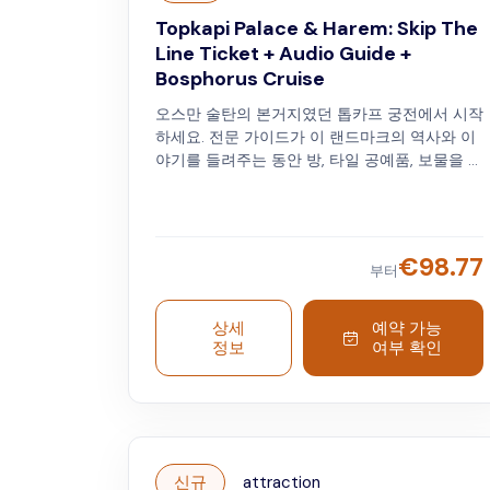
Topkapi Palace & Harem: Skip The
Line Ticket + Audio Guide +
Bosphorus Cruise
오스만 술탄의 본거지였던 톱카프 궁전에서 시작
하세요. 전문 가이드가 이 랜드마크의 역사와 이
야기를 들려주는 동안 방, 타일 공예품, 보물을 보
실 수 있습니다. 다음으로, 평화로운 보스포루스
크루즈를 타게 됩니다. 이스탄불의 스카이라인,
역사적인 요새, 고궁, 보스포루스 다리를 볼 수 있
습니다. 문화 투어와 편안한 크루즈를 결합한 이
€
98.77
부터
여행은 이스탄불의 유산과 아름다움을 완벽하게
볼 수 있습니다.
상세
예약 가능
정보
여부 확인
신규
attraction