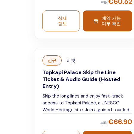
€
60.52
부터
pace.
상세
예약 가능
정보
여부 확인
신규
티켓
Topkapi Palace Skip the Line
Ticket & Audio Guide (Hosted
Entry)
Skip the long lines and enjoy fast-track
access to Topkapi Palace, a UNESCO
World Heritage site. Join a guided tour led
by an expert historian guide to discover
€
66.90
부터
the palace’s most fascinating highlights
and stories. Afterward, explore freely at