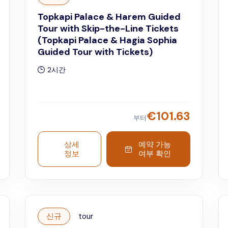
Topkapi Palace & Harem Guided
Tour with Skip-the-Line Tickets
(Topkapi Palace & Hagia Sophia
Guided Tour with Tickets)
2시간
€
101.63
부터
상세
예약 가능
정보
여부 확인
신규
tour