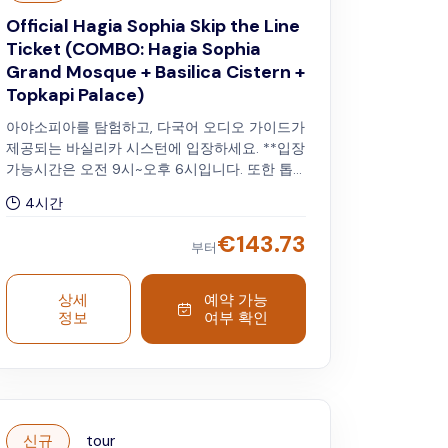
Official Hagia Sophia Skip the Line
Ticket (COMBO: Hagia Sophia
Grand Mosque + Basilica Cistern +
Topkapi Palace)
아야소피아를 탐험하고, 다국어 오디오 가이드가
제공되는 바실리카 시스턴에 입장하세요. **입장
가능시간은 오전 9시~오후 6시입니다. 또한 톱
카프 궁전 박물관은 우선입장(skip-the-line
4시간
access)하여 오디오 가이드와 함께 여유롭게 둘
러보실 수 있습니다. ** 톱카프 궁전은 예약시 지
€
143.73
부터
정하신 날짜에 방문해 주셔야 합니다. 인솔자가
선택한 날짜와 시간에 미팅 장소에서 톱카프 궁
전의 우선 입장 전용 입구까지 안내합니다. * 아
상세
예약 가능
야소피아와 바실리카 저수조는 바우처에 명시된
정보
여부 확인
유효 기간 내에 다른 날에 방문할 수 있습니다.
신규
tour