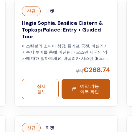
신규
티켓
Hagia Sophia, Basilica Cistern &
Topkapi Palace: Entry + Guided
Tour
이스탄불의 소피아 성당, 톱카프 궁전, 바실리카
저수지 투어를 통해 비잔틴과 오스만 제국의 역
사에 대해 알아보세요. 바실리카 시스턴 (Basilica
Cistern) 에서 시작하여 물 위의 나무 플랫폼을
€
268.74
걷습니다. 성 소피아 성당을 방문하여 그리스 정
부터
교회 성당에서 모스크로 변모하는 모습을 감상하
세요. 톱카프 궁전에 도착해 건물, 파빌리온, 안뜰
상세
예약 가능
을 둘러보세요. 가이드의 말을 들어보세요. 가이
정보
여부 확인
드는 오스만 제국의 삶에 대한 통찰력을 공유하
고 투어가 끝난 후 자신만의 속도로 하렘을 탐험
합니다.
신규
티켓