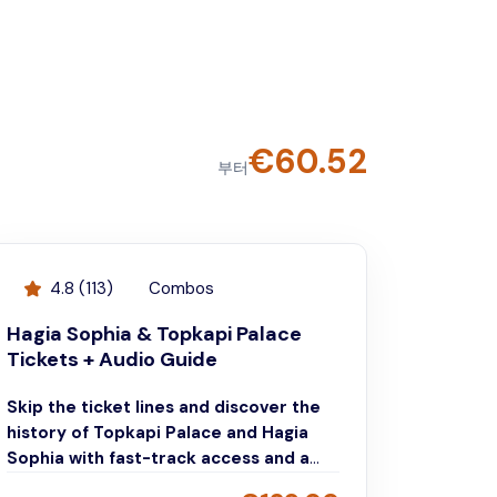
€
60.52
부터
4.8
(
113
)
Combos
Hagia Sophia & Topkapi Palace
Tickets + Audio Guide
Skip the ticket lines and discover the
history of Topkapi Palace and Hagia
Sophia with fast-track access and a
convenient smartphone audio guide.