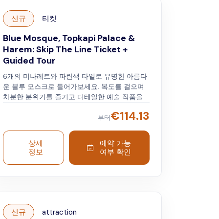
신규
티켓
Blue Mosque, Topkapi Palace &
Harem: Skip The Line Ticket +
Guided Tour
6개의 미나레트와 파란색 타일로 유명한 아름다
운 블루 모스크로 들어가보세요. 복도를 걸으며
차분한 분위기를 즐기고 디테일한 예술 작품을
감상하세요. 대형 중앙 기도실과 인상적인 돔도
€
114.13
놓치지 마세요. 다음으로 유서 깊은 톱카프 궁전
부터
을 방문하여 보석으로 장식된 검과 고대 필사본
으로 오스만 제국의 술탄들의 삶을 엿볼 수 있습
상세
예약 가능
니다. 정원을 산책하고, 평화로운 주변 환경을 즐
정보
여부 확인
기며, 보스포루스의 전망을 감상해보세요. 하렘
지구를 방문하여 궁전 생활에 대해 알아보세요.
신규
attraction