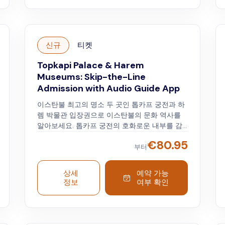
신규
티켓
Topkapi Palace & Harem
Museums: Skip-the-Line
Admission with Audio Guide App
이스탄불 최고의 명소 두 곳인 톱카프 궁전과 하
렘 박물관 입장권으로 이스탄불의 문화 역사를
알아보세요. 톱카프 궁전의 호화로운 내부를 감
상하세요. 정교한 패턴, 황금빛 디테일, 선명한 색
€
80.95
상이 이 왕실 저택을 장식합니다. 스마트폰에서
부터
다운로드 가능한 오디오 가이드를 듣고 톱카프
궁전과 인접한 하렘 박물관의 비밀을 알아보고
상세
예약 가능
궁전과 입주자에 대해 자세히 알아보세요.
정보
여부 확인